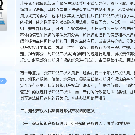
连接式不能体现知识产权在民法体系中的重要地位，故不可取。纳
编纳入民法典，其缺点是与民法现有的科学体系不协调，不能使知
典形式美的要求，也不能从实质上提升民法典和知识产权法的水平
的权利，使之以正常的状态融入民法典。具体而言，在总则中，将
则、规则加以规定，同时，在客体部分，将信息作为一类民事法律
客体的信息须具备的条件及其分类，如具备创造性的信息和不具备
须能够为主体所控制和利用，即对主体有用，或者说有价值。分则
识产权权利的取得、内容、维持、消灭、侵权行为做出原则性规定
定。担保部分，对知识产权质押的特殊问题进行规定。侵权责任部
规定。继承部分对知识产权的继承进行规定，主要是著作权。民法
有一种意见主张在知识产权入典后，还要再搞一个知识产权法典。
编、知识产权编、债编、继承编、侵权责任编对知识产权法的基本
>>
完全没有必要。保留各知识产权单行法即可，但要进行修订，我说
管理性的规定排除知识产权法，而由专门的行政管理法（条例）加
甚至违法使用商标的行为规定查处办法和处罚措施。
8.07
二、知识产权入民法典对知识产权法的意义
5.14
（一）破除知识产权特殊论，促使知识产权进入民法学者的视野
5.08