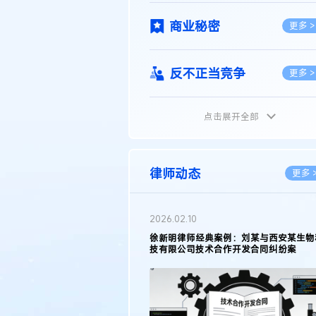
商业秘密
更多 >
反不正当竞争
更多 >
点击展开全部
植物新品种
更多 >
地理标志
更多 >
律师动态
更多 
集成电路布图设计
更多 >
2026.05.11
2026.03.
徐新明律师接受《天津日报》采访：解读
著名知识
2025年度天津市专利行政保护案例
报》采访
技术合同
挑战与应
更多 >
传统文化
更多 >