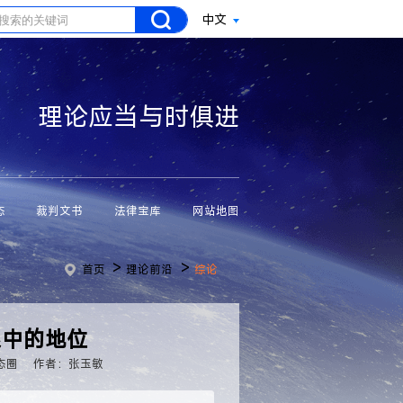
中文
理论应当与时俱进
态
裁判文书
法律宝库
网站地图
>
>
首页
理论前沿
综论
系中的地位
态圈
作者：张玉敏