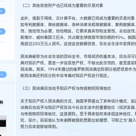
（二）其他信息财产也已经成为重要的交易对象
>
此外，借助于网络、云计算平台，大数据已经成为重要的交易对象
如专利数据库、商标数据库、各种法律法规等数据库、案例数据库
性、独创性为必要，恰恰相反，它要求真实性和全面性，去创造性，
>
斯维尔、威科集团三巨头，共占据全球情报市场份额的90%。我
用超过200万元人民币。这些这些数据信息，在社会生活中发挥的
>
民法典被称为社会生活的百科全书，市场经济的基本法，应当尽可
典对知识产权，更进一步说信息产权，不做出反应性的，甚至是前
民法典。其实，1994年通过的俄罗斯民法典总则部分就把信息作
>
>>
斯民法典还列在分则中设专编对知识产权进行规定。
（三）民法典应当给予知识产权与传统物权同等地位
>
09
2026.02.10
关于知识产权入民法典的方式，我国学界提出了多种设计模式，如
产权律师徐新明接受《中国经营
徐新明律师经典案例：刘某与西安某生
法典应当给予与知识产权在当今社会生活中的重要地位（经济发展
：技术革新下知识产权保护面临新
技有限公司技术合作开发合同纠纷案
对策略
>
与传统物权同等地位，这是原则。至于具体如何来体现这种地位，
究、设计。目前我认为朱谢群教授的思路比较理想，可称之为“融入
努力应该能够做得到。
>