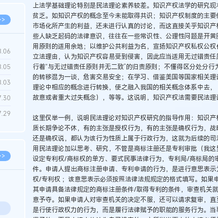
上法学基础理论特别是民法理论素养较差。知识产权法学的研究现
贫乏。如知识产权的概念至今未能取得共识；知识产权制度的主要
>>
市场化所产生的利益，还未进行认真的讨论，而这直接关乎知识产
些人缺乏起码的法律意识，往往在一些常识性、公理性问题是开黄
用原则的适用余地；以维护公共利益为名，宣扬知识产权私权公权
8.06
立法理由，认为知识产权容易受到侵害，因此应当适用无过错责任原
行着“与无过错责任原则并无二致”的归责原则；不懂得区分处分行
8.05
的转移混为一谈，危害交易安全；在学习、借鉴美国等国家相关理
8.03
理论中相应的概念进行转换，使之融入我国的相关概念体系中去，
故意或者重大过失概念），等等。这说明，知识产权法需要民法理
7.30
7.29
这里仅举一例，说明民法理论对知识产权研究的指导作用：知识产
质长期争论不休，有的主张是授权行为，有的主张是确权行为，战
还是确权说，都认为该行为性质上属于行政行为，这就为后续的司
用民法理论加以思考、研究，不管是商标注册还是专利审批（我这
>>
设定专利权/商标权的单方、要式民事法律行为，专利局/商标局的
件。申请人提出商标注册申请、专利申请的行为，是进行意思表示
权/专利权 ；该意思表示必须按照法律法规规定的格式填写。如果
其申请具备法律规定的商标注册条件/取得专利的条件，审查机关
意予夺。如果申请人对审查机关的决定不服，还可以请求复审，直
是行使行政权力的行为，而是履行法律赋予的职能的服务行为。当