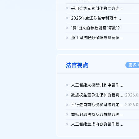
2026.0
采用传统元素创作的二方连续装饰图案作品的独创性及侵权对比认定
2026.0
2025年度江苏省专利预审典型案例
2026.0
“算”出来的参数能否“算数”？
2026.0
浙江司法服务保障最具竞争力营商环境建设典型案例（第二批）含侵...
2026.0
法官视点
更多 
人工智能大模型训练中著作权的合理使用
2026.0
数据权益竞争法保护的裁判路径构建
2026.0
平行进口商标侵权司法判定规则的困境与纾解
2026.0
商标犯罪法益及罪与非罪界限研究
2026.0
人工智能生成内容的著作权司法认定：演进逻辑、现实困境与规则建...
2026.0