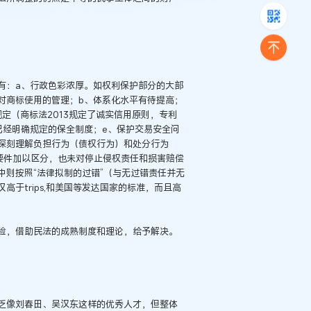
有：a、行政色彩浓厚。如权利保护部分的大部
对商标使用的管理；b、体系化水平有待提高；
定（商标法2013规定了诚实信用原则，专利
已经明确规定的保全制度；e、保护交易安全问
深刻理解负担行为（债权行为）和处分行为
要件加以区分，也未对停止侵权责任和损害赔偿
则按照“法律拟制的过错”（与无过错责任并无
于trips,和美国等发达国家的标准，而且高
验，借助民法的成熟制度和理论，给予解决。
乏像刘春田、吴汉东这样的优秀人才，但整体