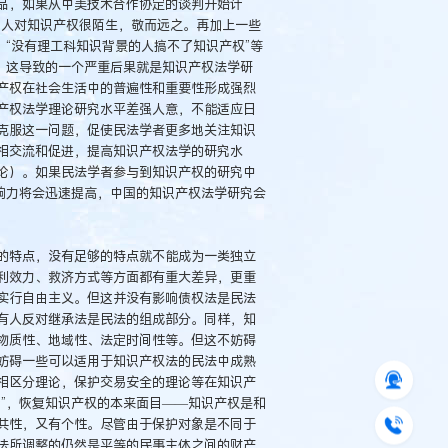
品，如果从中美技术合作协定的谈判开始计
国人对知识产权很陌生，敬而远之。再加上一些
，“没有理工科知识背景的人搞不了知识产权”等
。这导致的一个严重后果就是知识产权法学研
识产权在社会生活中的普遍性和重要性形成强烈
产权法学理论研究水平差强人意，不能适应日
克服这一问题，促使民法学者更多地关注知识
相交流和促进，提高知识产权法学的研究水
论）。如果民法学者参与到知识产权的研究中
响力将会迅速提高，中国的知识产权法学研究会
的特点，没有足够的特点就不能成为一类独立
利效力、救济方式等方面都有重大差异，更重
实行自由主义。但这并没有影响债权法是民法
有人反对继承法是民法的组成部分。同样，知
物质性、地域性、法定时间性等。但这不妨碍
妨碍一些可以适用于知识产权法的民法中成熟
相区分理论，保护交易安全的理论等在知识产
”，恢复知识产权的本来面目——知识产权是和
共性，又有个性。尽管由于保护对象是不同于
法所调整的仍然是平等的民事主体之间的财产