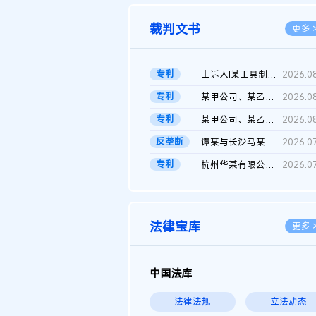
裁判文书
更多 
专利
上诉人I某工具制品有限公司与被上诉人程某及一审被告中华人民共和...
2026.0
专利
某甲公司、某乙公司、某丙公司申请诉前行为保全复议裁定书
2026.0
专利
某甲公司、某乙公司、官某与某丙公司专利申请权权属纠纷 二审判决...
2026.0
反垄断
谭某与长沙马某堆农产品股份有限公司滥用市场支配地位纠纷二审裁...
2026.0
专利
杭州华某有限公司与菲某有限公司侵害发明专利权纠纷
2026.0
法律宝库
更多 
中国法库
法律法规
立法动态