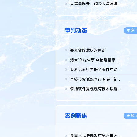
2026.0
天津高院关于调整天津滨海高新技术产业开发区华苑科技园一审普通...
2026.0
审判动态
更多 
要素省略发明的判断
2026.0
淘宝“B站推荐”店铺刷量案维持原判，两被告连带赔偿150万元
2026.0
专利诉前行为保全案件中对仿制药申请人曾作出三类声明的考量及违...
2026.0
直播带货诋毁同行 所谓“临场发挥”不免责
2026.0
借助软件复现现有技术以确认相关参数特征是否被公开
2026.0
案例聚焦
更多 
最高人民法院发布第六批人民法院种业知识产权司法保护典型案例 含...