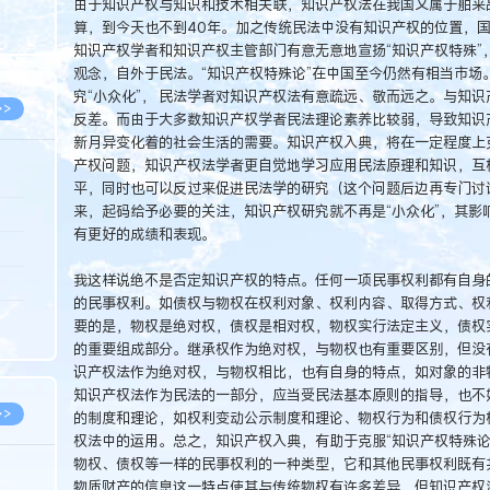
由于知识产权与知识和技术相关联，知识产权法在我国又属于舶来
8.07
算，到今天也不到40年。加之传统民法中没有知识产权的位置，
8.07
知识产权学者和知识产权主管部门有意无意地宣扬“知识产权特殊”
观念，自外于民法。“知识产权特殊论”在中国至今仍然有相当市场
究“小众化”， 民法学者对知识产权法有意疏远、敬而远之。与知
>>
反差。而由于大多数知识产权学者民法理论素养比较弱，导致知识
新月异变化着的社会生活的需要。知识产权入典，将在一定程度上
产权问题，知识产权法学者更自觉地学习应用民法原理和知识，互
平，同时也可以反过来促进民法学的研究（这个问题后边再专门讨
来，起码给予必要的关注，知识产权研究就不再是“小众化”，其影
8.06
有更好的成绩和表现。
8.05
我这样说绝不是否定知识产权的特点。任何一项民事权利都有自身
8.05
的民事权利。如债权与物权在权利对象、权利内容、取得方式、权
8.04
要的是，物权是绝对权，债权是相对权，物权实行法定主义，债权
的重要组成部分。继承权作为绝对权，与物权也有重要区别，但没
8.04
识产权法作为绝对权，与物权相比，也有自身的特点，如对象的非
知识产权法作为民法的一部分，应当受民法基本原则的指导，也不
>>
的制度和理论，如权利变动公示制度和理论、物权行为和债权行为
权法中的运用。总之，知识产权入典，有助于克服“知识产权特殊论
物权、债权等一样的民事权利的一种类型，它和其他民事权利既有
物质财产的信息这一特点使其与传统物权有许多差异，但知识产权