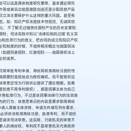
状可以说是具体制度研究繁荣，基本理论研究
作用或者说功能是激励创造还是分配信息产品
权立法主要保护什么这样的重大问题。甚至有
腔。如：知识产权法是技术性规范，无诚实信
化； 不了解无过错责任原则产生的历史背景和
则；司法实践中则以“法律拟制的过错”名义实
为和负担行为的意义，把合同的成立和知识产权
论和制度的时候，不能将相关概念与我国民法
（如避风港规则、红旗规则——我国侵权法上
论的滋养。
权局审批专利申请，商标局核准商标注册的性
略纲要则笼统地成为授权确权。而不管授权说
法审查定性为行政诉讼提供了理论根据。如果
里刻意不用专利授权），都是民事主体为自己
审查批准行为，不过是该民事法律行为的生效条
为的行为；该意思表示的内容是要求取得商标
申请人具备主体资格，申请文件填写符合要求，
就必须依法核准商标注册、批准专利，而不能任
至请求司法审查。这说明，行政机关的审查不
事人的商标权、专利权不是审查机关代表政府