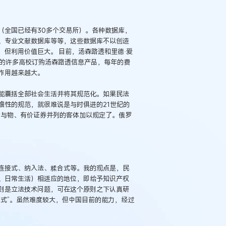
（全国已经有30多个交易所）。各种数据库，
、专业文献数据库等等，这些数据库不以创造
但利用价值巨大。 目前，汤森路透和里德·爱
国的许多高校订购汤森路透信息产品，每年的费
作用越来越大。
能囊括全部社会生活并将其规范化。如果民法
瞻性的规范，就很难说是与时俱进的21世纪的
为与物、有价证券并列的客体加以规定了。俄罗
连接式、纳入法、糅合式等。我的观点是，民
物科
、日常生活）相适应的地位，即给予知识产权
则是立法技术问题，可在这个原则之下认真研
式”。虽然难度较大，但中国目前的能力，经过