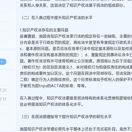
关系和人身关系，这就决定了知识产权法属于民法的组成部分。
3.26
8.06
（二）在入典过程中提升知识产权法的水平
8.04
1.知识产权法存在的主要问题
8.04
毋庸置疑，我国各知识产权法单行法的规定存在一些缺陷，主要的
分内容是关于行政处罚的规定，商标法中甚至有专章规定行政机关
8.03
c、基本原则问题。是否应当在各单行法中规定基本原则以及如何规
法和著作权法没有基本原则的规定）；d、重复规定民事诉讼法中
题。著作权法没有许可使用和转让公示制度。原因我认为在于没能
>>
（物权行为）的区别及其意义;f、未对侵权行为和侵权责任的构成
责任的构成要件加以区分。这个问题在民法中同样存在。司法实践中
二致）确定行为人的赔偿责任。这个归责标准给予权利人的保护不仅高
于被视为超trips的ACTA的标准；等等。
7.28
7.21
在入典过程中，知识产权法要接受民法特有的体系化思维和逻辑检
7.17
这必将提高知识产权法的体系化水平。
（三）在民法原理指导下提升知识产权法学的研究水平
7.02
6.22
我国知识产权法学理论研究水平整体上还处于范式前阶段。虽然不