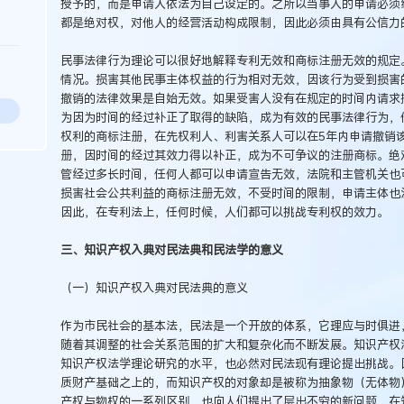
授予的，而是申请人依法为自己设定的。之所以当事人的申请必须
都是绝对权，对他人的经营活动构成限制，因此必须由具有公信力
民事法律行为理论可以很好地解释专利无效和商标注册无效的规定
情况。损害其他民事主体权益的行为相对无效，因该行为受到损害
撤销的法律效果是自始无效。如果受害人没有在规定的时间内请求
为因为时间的经过补正了取得的缺陷，成为有效的民事法律行为，
权利的商标注册，在先权利人、利害关系人可以在5年内申请撤销
册，因时间的经过其效力得以补正，成为不可争议的注册商标。绝
管经过多长时间，任何人都可以申请宣告无效，法院和主管机关也
损害社会公共利益的商标注册无效，不受时间的限制，申请主体也
因此，在专利法上，任何时候，人们都可以挑战专利权的效力。
三、知识产权入典对民法典和民法学的意义
（一）知识产权入典对民法典的意义
作为市民社会的基本法，民法是一个开放的体系，它理应与时俱进
随着其调整的社会关系范围的扩大和复杂化而不断发展。知识产权
知识产权法学理论研究的水平，也必然对民法现有理论提出挑战。
质财产基础之上的，而知识产权的对象却是被称为抽象物（无体物
产权与物权的一系列区别，也向人们提出了层出不穷的新问题，在