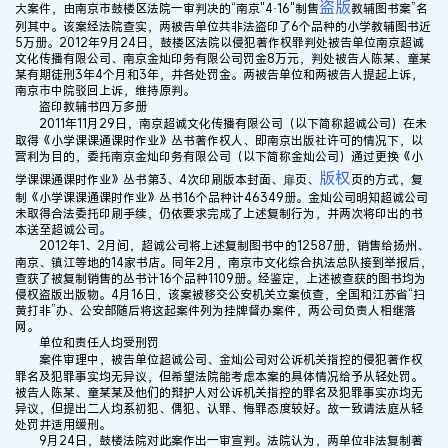
盗版
大案件，由南京市鼓楼区法院一审判决的“南京"4·16"制售
教辅图书案”名
列其中。该案经法院查实，两被告单位共非法盗印了6个品种的小学教辅图书近
5万册。2012年9月24日，鼓楼区法院以侵犯著作权罪判处被告单位南京超诚
文化传播有限公司、南京金灿印务有限公司罚金8万元，判处被告人陈某、童某
某有期徒刑3年4个月和3年，并各处罚金。两被告单位和两被告人提起上诉，
南京市中院驳回上诉，维持原判。
盗印教辅书四万多册
2011年11月29日，南京超诚文化传播有限公司（以下简称超诚公司）在未
取得《小学课课通课时作业》丛书著作权人、即南京出版社许可的情况下，以
营利为目的，委托南京金灿印务有限公司（以下简称金灿公司）通过更换《小
版权
学课课通课时作业》丛书第3、4次印刷版本封面、扉页、
页的方式，复
制《小学课课通课时作业》丛书16个品种计46349册。金灿公司明知超诚公司
未取得合法委托印刷手续，仍依要求完成了上述复制行为，并两次将印出的书
本送至超诚公司。
2012年1、2月间，超诚公司将上述复制图书中的12587册，销售给扬州、
南京、镇江等地的14家书店。同年2月，南京市文化综合执法总队接到举报后，
查获了被复制销售的丛书计16个品种1109册。经鉴定，上述被查获的图书均为
侵权盗版出版物。4月16日，该案被移交公安机关立案侦查，全国和江苏省“扫
黄打非”办、公安部随后将这起案件列为挂牌督办案件，两公司负责人相继落
网。
单位和责任人均受刑罚
案件审理中，被告单位超诚公司、金灿公司对公诉机关指控的侵犯著作权
罪名及犯罪事实均无异议，但希望法院能考虑本案的具体情况给予从轻处罚。
被告人陈某、童某某及他们的辩护人对公诉机关指控的罪名及犯罪事实亦均无
异议，但提出二人均系初犯、偶犯、认罪、悔罪态度较好。故一致请法庭从轻
处罚并适用缓刑。
9月24日，鼓楼法院对此案作出一审宣判。法院认为，两单位非法复制著