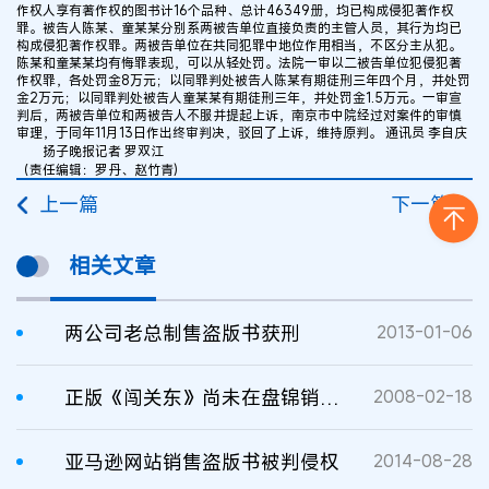
作权人享有著作权的图书计16个品种、总计46349册，均已构成侵犯著作权
罪。被告人陈某、童某某分别系两被告单位直接负责的主管人员，其行为均已
构成侵犯著作权罪。两被告单位在共同犯罪中地位作用相当，不区分主从犯。
陈某和童某某均有悔罪表现，可以从轻处罚。法院一审以二被告单位犯侵犯著
作权罪，各处罚金8万元；以同罪判处被告人陈某有期徒刑三年四个月，并处罚
金2万元；以同罪判处被告人童某某有期徒刑三年，并处罚金1.5万元。一审宣
判后，两被告单位和两被告人不服并提起上诉，南京市中院经过对案件的审慎
审理，于同年11月13日作出终审判决，驳回了上诉，维持原判。 通讯员 李自庆
扬子晚报记者 罗双江
（责任编辑：罗丹、赵竹青)
上一篇
下一篇
相关文章
两公司老总制售盗版书获刑
2013-01-06
正版《闯关东》尚未在盘锦销售 盗版书卖得正欢
2008-02-18
亚马逊网站销售盗版书被判侵权
2014-08-28