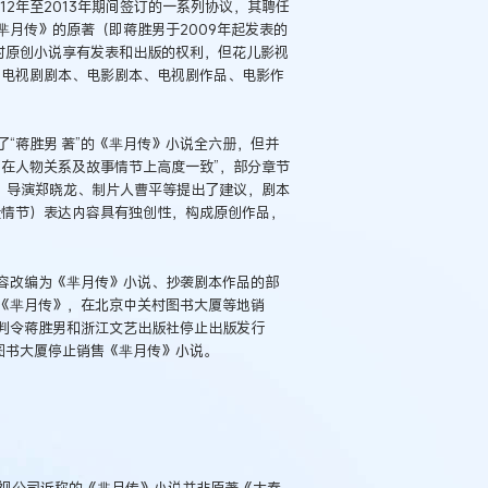
2年至2013年期间签订的一系列协议，其聘任
月传》的原著（即蒋胜男于2009年起发表的
对原创小说享有发表和出版的权利，但花儿影视
和电视剧剧本、电影剧本、电视剧作品、电影作
了“蒋胜男 著”的《芈月传》小说全六册，但并
在人物关系及故事情节上高度一致”，部分章节
，导演郑晓龙、制片人曹平等提出了建议，剧本
量情节）表达内容具有独创性，构成原创作品，
容改编为《芈月传》小说、抄袭剧本作品的部
《芈月传》，在北京中关村图书大厦等地销
判令蒋胜男和浙江文艺出版社停止出版发行
图书大厦停止销售《芈月传》小说。