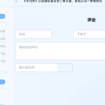
《芈月传》小说侵权案在京二审开庭，影视公司一审曾败诉
6.22
>>
评论
8.06
8.05
8.03
7.30
7.29
>>