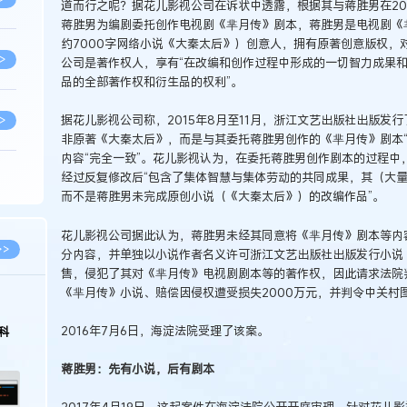
道而行之呢？据花儿影视公司在诉状中透露，根据其与蒋胜男在201
蒋胜男为编剧委托创作电视剧《芈月传》剧本，蒋胜男是电视剧《芈
约7000字网络小说《大秦太后》）创意人，拥有原著创意版权，
>
公司是著作权人，享有“在改编和创作过程中形成的一切智力成果
品的全部著作权和衍生品的权利”。
据花儿影视公司称，2015年8月至11月，浙江文艺出版社出版发行
>
非原著《大秦太后》，而是与其委托蒋胜男创作的《芈月传》剧本“
内容“完全一致”。花儿影视认为，在委托蒋胜男创作剧本的过程中
经过反复修改后“包含了集体智慧与集体劳动的共同成果，其（大
>
而不是蒋胜男未完成原创小说（《大秦太后》）的改编作品”。
花儿影视公司据此认为，蒋胜男未经其同意将《芈月传》剧本等内
>
>>
分内容，并单独以小说作者名义许可浙江文艺出版社出版发行小说
售，侵犯了其对《芈月传》电视剧剧本等的著作权，因此请求法院
《芈月传》小说、赔偿因侵权遭受损失2000万元，并判令中关村
>
2016年7月6日，海淀法院受理了该案。
科
>
蒋胜男：先有小说，后有剧本