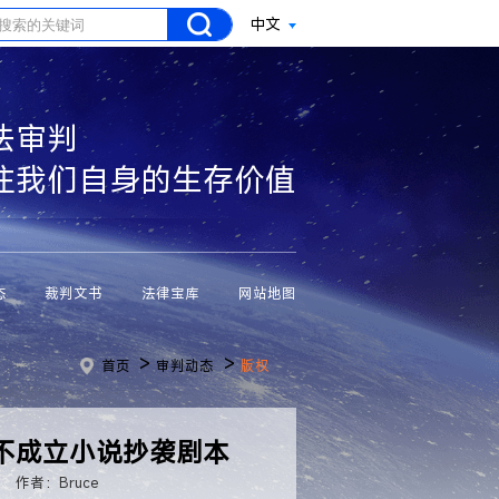
中文
法审判
注我们自身的生存价值
态
裁判文书
法律宝库
网站地图
>
>
首页
审判动态
版权
不成立小说抄袭剧本
作者：Bruce