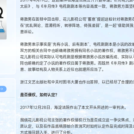
2017年4月19日，这起案件在海淀法院公开开庭审理。针对花儿
>
太后》，与《芈月传》电视剧剧本等内容高度一致，蒋胜男方面坚
蒋胜男在答辩中回击称，花儿影视公司“蓄意”提起这桩针对蒋胜男
在“扰乱舆论，混淆视听，转移阵地，倚强凌弱”，是一起“借助其
意诉讼。
蒋胜男表示事实是“先有小说，后有剧本”，电视剧剧本是小说的改
双方的相关合同中也明确蒋胜男拥有同名小说的著作权，蒋胜男不
花儿影视公司实际认可电视剧是根据蒋胜男小说改编而成，实际认可
同也明确约定了小说的著作权归属于蒋胜男。而既然《芈月传》剧
意、故事结构及人物关系上近似也就理所应当了。
浙江文艺出版社和中关村图书大厦也作出答辩，以已经尽了合理的
>>
是否侵权，如何认定？
2017年12月28日，海淀法院作出了本文开头所述的一审判决。
8.07
围绕花儿影视公司主张的著作权侵权行为是否成立这一争议焦点，
质认定，以及在作品底稿原始介质消灭时如何认定作品完成时间及
5.14
方式等问题入手，进行了分析。