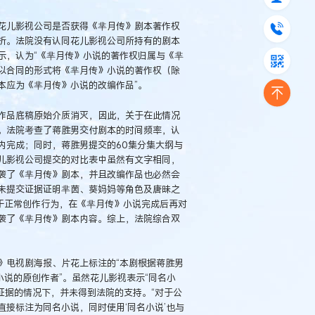
花儿影视公司是否获得《芈月传》剧本著作权
析。法院没有认同花儿影视公司所持有的剧本
示，认为“《芈月传》小说的著作权归属与《芈
以合同的形式将《芈月传》小说的著作权（除
本应为《芈月传》小说的改编作品”。
作品底稿原始介质消灭，因此，关于在此情况
。法院考查了蒋胜男交付剧本的时间频率，认
内完成；同时，蒋胜男提交的60集分集大纲与
儿影视公司提交的对比表中虽然有文字相同，
袭了《芈月传》剧本，并且改编作品也必然会
未提交证据证明芈茵、葵妈妈等角色及唐昧之
于正常创作行为，在《芈月传》小说完成后再对
袭了《芈月传》剧本内容。综上，法院综合双
》电视剧海报、片花上标注的“本剧根据蒋胜男
小说的原创作者”。虽然花儿影视表示“同名小
交证据的情况下，并未得到法院的支持。“对于公
接标注为同名小说，同时使用‘同名小说’也与