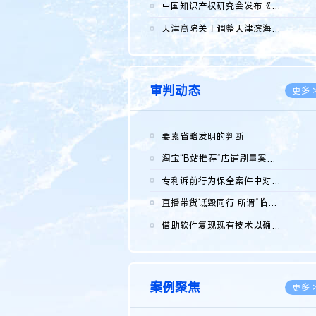
2026.0
中国知识产权研究会发布《2025年度中国企业海外知识产权纠纷调查...
2026.0
天津高院关于调整天津滨海高新技术产业开发区华苑科技园一审普通...
2026.0
审判动态
更多 
要素省略发明的判断
2026.0
淘宝“B站推荐”店铺刷量案维持原判，两被告连带赔偿150万元
2026.0
专利诉前行为保全案件中对仿制药申请人曾作出三类声明的考量及违...
2026.0
直播带货诋毁同行 所谓“临场发挥”不免责
2026.0
借助软件复现现有技术以确认相关参数特征是否被公开
2026.0
案例聚焦
更多 