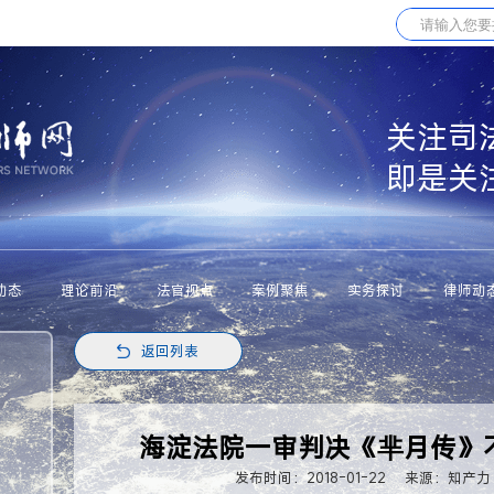
关注司
即是关
动态
理论前沿
法官视点
案例聚焦
实务探讨
律师动
返回列表
海淀法院一审判决《芈月传》
发布时间：2018-01-22
来源：知产力