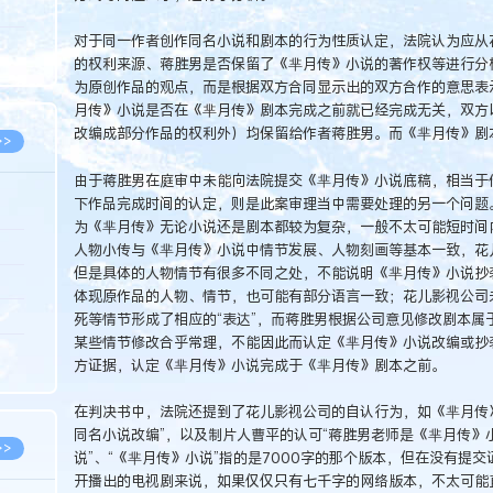
5.08
对于同一作者创作同名小说和剧本的行为性质认定，法院认为应从
8.07
的权利来源、蒋胜男是否保留了《芈月传》小说的著作权等进行分
8.07
为原创作品的观点，而是根据双方合同显示出的双方合作的意思表
月传》小说是否在《芈月传》剧本完成之前就已经完成无关，双方
改编成部分作品的权利外）均保留给作者蒋胜男。而《芈月传》剧
>>
由于蒋胜男在庭审中未能向法院提交《芈月传》小说底稿，相当于
下作品完成时间的认定，则是此案审理当中需要处理的另一个问题
为《芈月传》无论小说还是剧本都较为复杂，一般不太可能短时间
8.06
人物小传与《芈月传》小说中情节发展、人物刻画等基本一致，花
但是具体的人物情节有很多不同之处，不能说明《芈月传》小说抄
8.05
体现原作品的人物、情节，也可能有部分语言一致；花儿影视公司
8.05
死等情节形成了相应的“表达”，而蒋胜男根据公司意见修改剧本属
某些情节修改合乎常理，不能因此而认定《芈月传》小说改编或抄
8.04
方证据，认定《芈月传》小说完成于《芈月传》剧本之前。
8.04
在判决书中，法院还提到了花儿影视公司的自认行为，如《芈月传
同名小说改编”，以及制片人曹平的认可“蒋胜男老师是《芈月传》
>>
说”、“《芈月传》小说”指的是7000字的那个版本，但在没有提
开播出的电视剧来说，如果仅仅只有七千字的网络版本，不太可能直