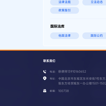
法律法规
立法动态
政策指引
国际法库
他国法律
国际公约
联系我们
徐律师13910160652
电话：
中国北京市东城区东长安街1号东方
地址：
场东方经贸城东一办公楼1501-150
100738
邮编：