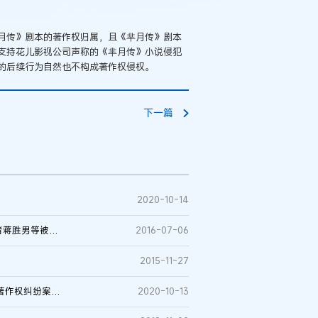
月传》剧本的著作权归属，且《芈月传》剧本
支持花儿影视公司声称的《芈月传》小说侵犯
的后续行为自然也不构成著作权侵权。
下一篇
2020-10-14
《芈月传》小说涉嫌抄袭《芈月传》电视剧本 《芈月传》作者蒋胜男等被诉侵权 索赔二千万
2016-07-06
2015-11-27
索赔额高达2050万余元！《芈月传》小说被指侵犯同名剧本著作权纠纷案终审判决……
2020-10-13