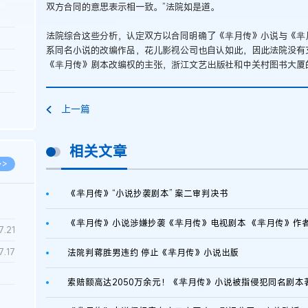
双方合同的意思表示相一致。”法院如是道。
法院综合这些分析，认定双方以合同明确了《芈月传》小说与《芈
3.26
系同名小说的改编作品，花儿影视公司也自认如此，因此法院没有
8.06
《芈月传》剧本改编权的主张，浙江文艺出版社和中关村图书大厦
8.04
8.04
上一篇
8.03
相关文章
>>
《芈月传》“小说抄袭剧本” 案二审判决书
7.28
7.21
7.17
法院判蒋胜男违约 停止《芈月传》小说出版
7.02