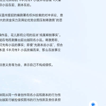
影视公司诉称的《芈月传》小说并非原著《大秦
称小说在前，剧本在后。
在温州提起的编剧署名权纠纷案的对冲诉讼，意
强大的资金实力及舆论优势企图压制蒋胜男”的恶
编作品，花儿影视公司的说法“纯属颠倒事实”。
能在电视剧播出前出版同名小说。蒋胜男称，
先有小说的事实；即便“先剧本后小说”，但合
本是《芈月传》小说改编而来，那么在故事立
注意义务等为由，表示自己不构成侵权。
法院从同一作者创作同名小说和剧本的行为性
出版发行被控侵权图书的行为性质及责任承担