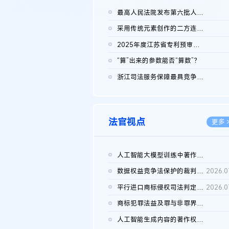
最高人民法院发布第六批人民法院种业知识产权司法保护典型案例 含...
2026.0
采用传统元素创作的二方连续装饰图案作品的独创性及侵权对比认定
2026.0
2025年度江苏省专利预审典型案例
2026.0
“算”出来的参数能否“算数”？
2026.0
浙江司法服务保障最具竞争力营商环境建设典型案例（第二批）含侵...
2026.0
法官视点
更多 
人工智能大模型训练中著作权的合理使用
2026.0
数据权益竞争法保护的裁判路径构建
2026.0
平行进口商标侵权司法判定规则的困境与纾解
2026.0
商标犯罪法益及罪与非罪界限研究
2026.0
人工智能生成内容的著作权司法认定：演进逻辑、现实困境与规则建...