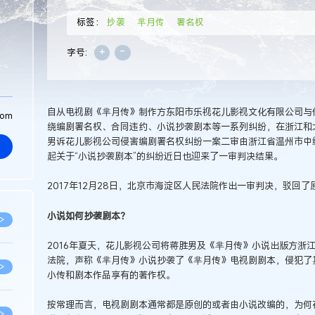
标签：
抄袭
芈月传
署名权
+
-
字号:
自从电视剧《芈月传》制作方东阳市乐视花儿影视文化有限公司与
com
绕编剧署名权、合同违约、小说抄袭剧本等一系列纠纷，在浙江和
男诉花儿影视公司侵害编剧署名权纠纷一案二审由浙江省温州市中级
起关于“小说抄袭剧本”的纠纷近日也迎来了一审判决结果。
2017年12月28日，北京市海淀区人民法院作出一审判决，驳回
小说如何抄袭剧本？
>
2016年夏天，花儿影视公司将蒋胜男及《芈月传》小说出版方浙
法院，声称《芈月传》小说抄袭了《芈月传》电视剧剧本，侵犯了
>
小传和剧本作品享有的著作权。
按常理而言，电视剧剧本通常都是原创的或者由小说改编的，为何在
>