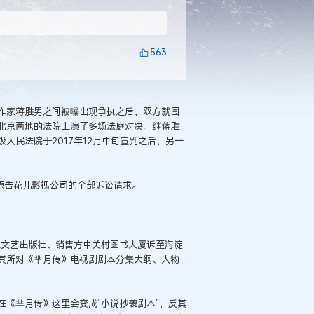
563
作家蒋胜男之间被曝出现争执之后，双方就围
北京两地的法院上演了多场法庭对决。继蒋胜
人民法院于2017年12月中旬宣判之后，另一
了原告花儿影视公司的全部诉讼请求。
江文艺出版社、销售方中关村图书大厦诉至海淀
其所对《芈月传》电视剧剧本分集大纲、人物
《芈月传》这里会变成“小说抄袭剧本”，反其