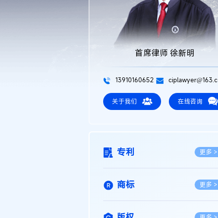
首席律师 徐新明
13910160652
ciplawyer@163.
关于我们
在线咨询
专利
更多 >
商标
更多 >
版权
更多 >