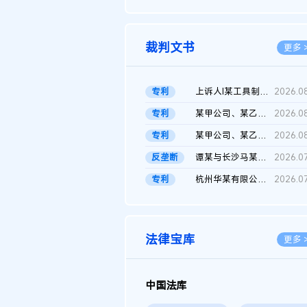
2026.0
裁判文书
更多 
专利
上诉人I某工具制品有限公司与被上诉人程某及一审被告中华人民共和...
2026.0
专利
某甲公司、某乙公司、某丙公司申请诉前行为保全复议裁定书
2026.0
专利
某甲公司、某乙公司、官某与某丙公司专利申请权权属纠纷 二审判决...
2026.0
反垄断
谭某与长沙马某堆农产品股份有限公司滥用市场支配地位纠纷二审裁...
2026.0
专利
杭州华某有限公司与菲某有限公司侵害发明专利权纠纷
2026.0
法律宝库
更多 
中国法库