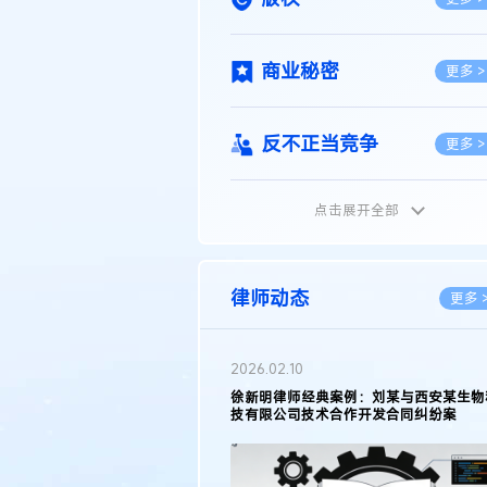
商业秘密
更多 >
反不正当竞争
更多 >
点击展开全部
植物新品种
更多 >
地理标志
更多 >
律师动态
更多 
集成电路布图设计
更多 >
2026.02.10
权律师徐新明接受《中国经营
徐新明律师经典案例：刘某与西安某生物
技术革新下知识产权保护面临新
技有限公司技术合作开发合同纠纷案
技术合同
策略
更多 >