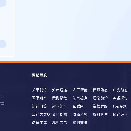
网站导航
关于我们
知产速递
人工智能
律师动态
审判动态
广
国际知产
案例聚焦
法官视点
理论前沿
实务探讨
2室
知识问答
趣味知产
互联网
维权之路
top专题
知产大数据
文化创意
创新科技
权利诞生
转让许可
法律宝库
裁判文书
权利查询