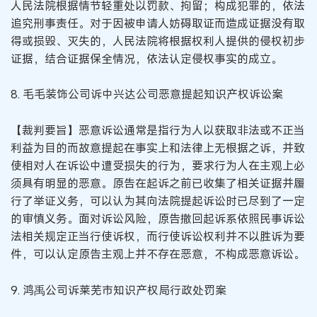
人民法院根据情节轻重处以罚款、拘留；构成犯罪的，依法
追究刑事责任。对于因被申请人妨碍取证而造成证据没有取
得或损毁、灭失的，人民法院将根据权利人提供的侵权初步
证据，结合证据保全情况，依法认定侵权事实的成立。
8. 毛毛装饰公司诉中兴达公司恶意提起知识产权诉讼案
【裁判要旨】恶意诉讼通常是指行为人以获取非法或不正当
利益为目的而故意提起在事实上和法律上无根据之诉，并致
使相对人在诉讼中遭受损失的行为，要求行为人在主观上必
须具有明显的恶意。原告在起诉之前已收集了相关证据并履
行了举证义务，可以认为其向法院提起诉讼时已尽到了一定
的审慎义务。面对诉讼风险，原告撤回起诉系依照民事诉讼
法相关规定正当行使诉权，而行使诉讼权利并不以胜诉为要
件，可以认定原告主观上并不存在恶意，不构成恶意诉讼。
9. 鸿禹公司诉莱芜市知识产权局行政处罚案