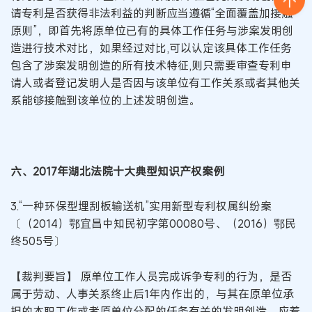
请专利是否获得非法利益的判断应当遵循“全面覆盖加接触
原则”，即首先将原单位已有的具体工作任务与涉案发明创
造进行技术对比，如果经过对比,可以认定该具体工作任务
包含了涉案发明创造的所有技术特征,则只需要审查专利申
请人或者登记发明人是否因与该单位有工作关系或者其他关
系能够接触到该单位的上述发明创造。
六、2017年湖北法院十大典型知识产权案例
3.“一种环保型埋刮板输送机”实用新型专利权属纠纷案
〔（2014）鄂宜昌中知民初字第00080号、（2016）鄂民
终505号〕
【裁判要旨】 原单位工作人员完成诉争专利的行为，是否
属于劳动、人事关系终止后1年内作出的，与其在原单位承
担的本职工作或者原单位分配的任务有关的发明创造，应着