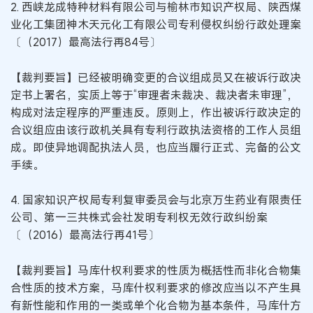
2. 西峡龙成特种材料有限公司与榆林市知识产权局、陕西煤
业化工集团神木天元化工有限公司专利侵权纠纷行政处理案
〔（2017）最高法行再84号〕
【裁判要旨】已经被明确变更的合议组成员又在被诉行政决
定书上署名，实质上等于“审理者未裁决、裁决者未审理”，
构成对法定程序的严重违反。原则上，作出被诉行政决定的
合议组应由该行政机关具有专利行政执法资格的工作人员组
成。即使异地调配执法人员，也应当履行正式、完备的公文
手续。
4. 国家知识产权局专利复审委员会与北京万生药业有限责任
公司、第一三共株式会社发明专利权无效行政纠纷案
〔（2016）最高法行再41号〕
【裁判要旨】马库什权利要求的性质为概括性而非化合物集
合性质的技术方案，马库什权利要求的修改应当以不产生具
有新性能和作用的一类或单个化合物为基本条件，马库什方