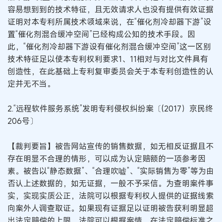
容易想到到的技术特征，且无效请求人也没有提供有效证据
证明对本专利所属技术领域来说，在“催化剂冷却器下游”设
置“催化剂混合缓冲空间”已经构成公知的技术手段。因
此，“催化剂冷却器下游设有催化剂混合缓冲空间”这一区别
技术特征足以使本专利权利要求1、11相对与对比文件具有
创造性，在此基础上专利复审委员会关于本专利创造性的认
定并无不当。
2.“远程软件服务系统”发明专利侵权纠纷案〔(2017）京民终
206号〕
【裁判要旨】被告网站宣传的销售数据，如无相反证据且不
存在明显不合理的情形，可以成为认定赔额的一项参考因
素。被告以“静态数据”、“合理吹嘘”、“实际销售为零”等为由
否认上述数据的，如无证据，一般不予采信。为查明案件事
实，实现实质公正，法院可以根据专利权人提供的证据线索
向案外人调查取证。如果现有证据足以证明被告获利明显超
出法定赔偿的上限，法院可以根据案情，在法定赔偿标准之