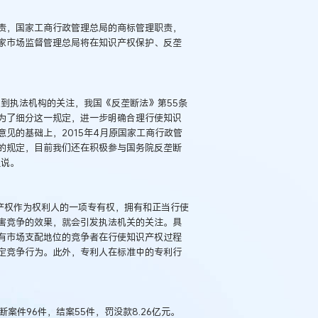
责，国家工商行政管理总局的商标管理职责，
家市场监督管理总局将在知识产权保护、反垄
到执法机构的关注，我国《反垄断法》第55条
为了细分这一规定，进一步明确合理行使知识
见的基础上，2015年4月原国家工商行政管
的规定，目前我们还在积极参与国务院反垄断
里说。
产权作为权利人的一项专有权，拥有和正当行使
害竞争的效果，就会引发执法机关的关注。具
有市场支配地位的竞争者在行使知识产权过程
例：刘某与西安某生物科
作开发合同纠纷案
定竞争行为。此外，专利人在标准中的专利行
案件96件，结案55件，罚没款8.26亿元。