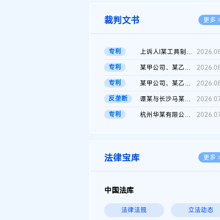
裁判文书
更多 
专利
上诉人I某工具制品有限公司与被上诉人程某及一审被告中华人民共和...
2026.0
专利
某甲公司、某乙公司、某丙公司申请诉前行为保全复议裁定书
2026.0
专利
某甲公司、某乙公司、官某与某丙公司专利申请权权属纠纷 二审判决...
2026.0
反垄断
谭某与长沙马某堆农产品股份有限公司滥用市场支配地位纠纷二审裁...
2026.0
专利
杭州华某有限公司与菲某有限公司侵害发明专利权纠纷
2026.0
法律宝库
更多 
中国法库
法律法规
立法动态