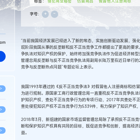
标签：
侵犯商业秘密
仿冒商品
假冒他人注册商标
+
-
字号:
“当前我国经济发展已经进入了新的常态，实施创新驱动发展，强
com
现阶段我国从事的反垄断和反不正当竞争工作都提出了更高的要求
争执法对知识产权的保护，始终将加强竞争执法作为促进经济转型
管理总局反垄断与反不正当竞争执法局副局长陆万里在近日举行的2
竞争与反垄断热点问题”专题论坛上表示。
我国1993年通过的《反不正当竞争法》对假冒他人注册商标和仿
>
为进行规制。原国家工商行政管理总局一直重视反不正当竞争执法
护知识产权，查处不正当竞争行为的专项行动，2017年共查处不正当
查处侵犯知识产权不正当竞争行为5339件，有力保护了知识产权
>
2018年3月，新组建的国家市场监督管理总局除了承担反不正当
断和保护知识产权具有共同的目标，既促进竞争和创新，提高经济
>
益。