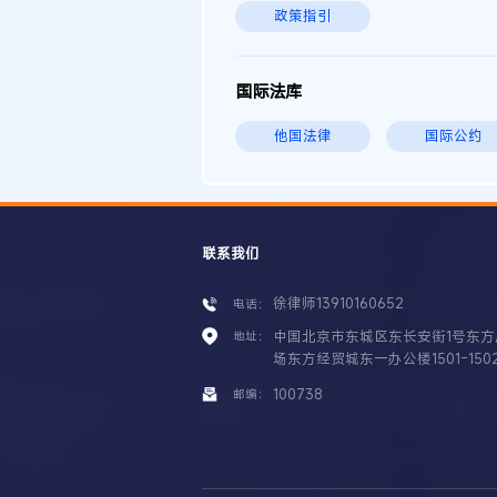
政策指引
国际法库
他国法律
国际公约
联系我们
徐律师13910160652
电话：
中国北京市东城区东长安街1号东方
地址：
场东方经贸城东一办公楼1501-150
100738
邮编：