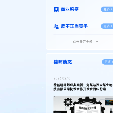
商业秘密
更多 >
反不正当竞争
更多 >
点击展开全部
植物新品种
更多 >
地理标志
更多 >
律师动态
更多 
集成电路布图设计
更多 >
2026.05.11
徐新明律师接受《天津日报》采访：解读
2025年度天津市专利行政保护案例
技术合同
更多 >
传统文化
更多 >