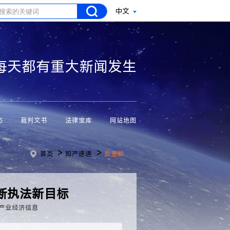
中文
每天都有重大新闻发生
态
裁判文书
法律宝库
网站地图
>
>
首页
知产速递
反垄断
断执法新目标
产业经济信息