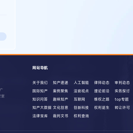
网站导航
关于我们
知产速递
人工智能
律师动态
审判动态
广
国际知产
案例聚焦
法官视点
理论前沿
实务探讨
2室
知识问答
趣味知产
互联网
维权之路
top专题
知产大数据
文化创意
创新科技
权利诞生
转让许可
法律宝库
裁判文书
权利查询