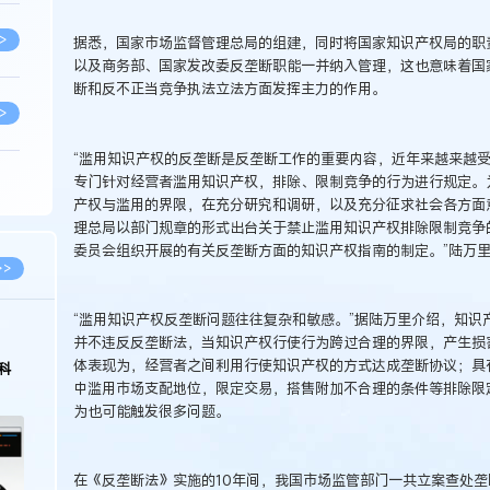
>
据悉，国家市场监督管理总局的组建，同时将国家知识产权局的职
以及商务部、国家发改委反垄断职能一并纳入管理，这也意味着国
断和反不正当竞争执法立法方面发挥主力的作用。
>
“滥用知识产权的反垄断是反垄断工作的重要内容，近年来越来越受
专门针对经营者滥用知识产权，排除、限制竞争的行为进行规定。
>
产权与滥用的界限，在充分研究和调研，以及充分征求社会各方面意
理总局以部门规章的形式出台关于禁止滥用知识产权排除限制竞争
委员会组织开展的有关反垄断方面的知识产权指南的制定。”陆万
>
>>
“滥用知识产权反垄断问题往往复杂和敏感。”据陆万里介绍，知识
>
2026.03.09
2026.02.10
并不违反反垄断法，当知识产权行使行为跨过合理的界限，产生损
体表现为，经营者之间利用行使知识产权的方式达成垄断协议；具
著名知识产权律师徐新明接受《中国经营
徐新明律师经典案
报》采访：技术革新下知识产权保护面临新
技有限公司技术合
中滥用市场支配地位，限定交易，搭售附加不合理的条件等排除限
挑战与应对策略
>
为也可能触发很多问题。
>
在《反垄断法》实施的10年间，我国市场监管部门一共立案查处垄断