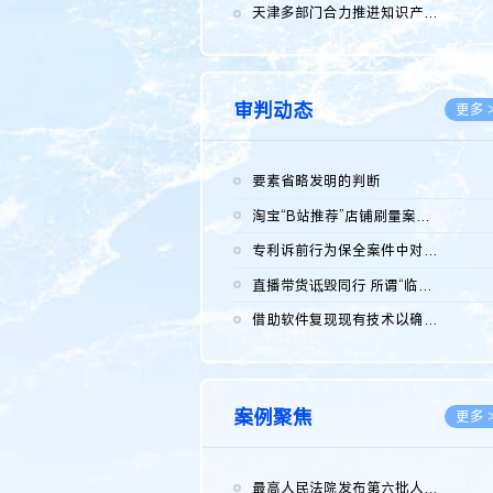
2026.0
天津多部门合力推进知识产权保护工作
2026.0
审判动态
更多 
要素省略发明的判断
2026.0
淘宝“B站推荐”店铺刷量案维持原判，两被告连带赔偿150万元
2026.0
专利诉前行为保全案件中对仿制药申请人曾作出三类声明的考量及违...
2026.0
直播带货诋毁同行 所谓“临场发挥”不免责
2026.0
借助软件复现现有技术以确认相关参数特征是否被公开
2026.0
案例聚焦
更多 
最高人民法院发布第六批人民法院种业知识产权司法保护典型案例 含...