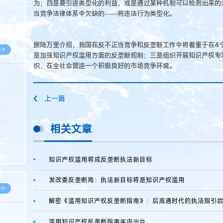
为；四是要引进类型化的利益，或是通过某种机制可以检测出来的
8.05
当竞争法律体系中欠缺的——将违法行为类型化。
8.05
据陆万里介绍，我国在反不正当竞争和反垄断工作中将着重于在4
>>
是加强知识产权滥用方面的反垄断规制；三是组织开展知识产权专
织，在全社会营造一个积极良好的市场竞争环境。
8.06
上一篇
8.05
相关文章
8.05
8.04
知识产权滥用将成反垄断执法新目标
8.04
发改委反垄断局：执法新目标将是知识产权滥用
>>
解密《滥用知识产权反垄断指南》：后高通时代的执法指引
滥用知识产权反垄断指南年内出台