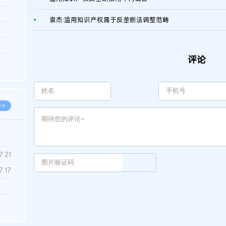
3.26
袁杰:滥用知识产权属于反垄断法调整范畴
8.06
8.04
评论
8.04
8.03
>>
7.28
7.21
7.17
7.02
6.22