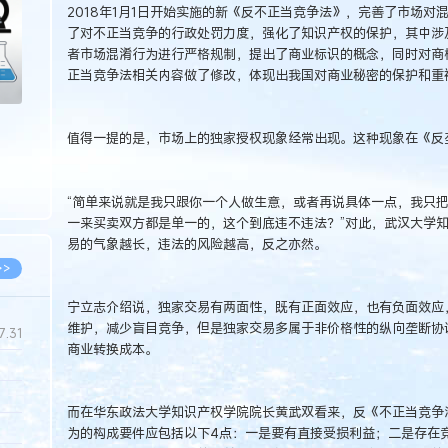
2018年1月1日开始实施的新《反不正当竞争法》，完善了市场
了对不正当竞争的行政处罚力度，强化了知识产权的保护，其中涉
者市场混淆行为进行严格规制，提出了商业标识的概念，同时对商
正当竞争法相关内容做了修改，体现出我国对商业秘密的保护和重
值得一提的是，市场上的独家授权现象经常出现。这种现象在《反
“简单来说就是我只跟你一个人做生意，或者再说具体一点，我只
一来买卖双方都是单一的，这个到底违不违法？”对此，武汉大学
易的气象越长，违法的风险越高，反之亦然。
>>
宁立志介绍说，独家交易有两面性，既有正面效应，也有负面效应
维护，减少盲目竞争，但是独家交易多属于非价格性的纵向垄断协
7.31
商业转换成本。
5.14
而在华东政法大学知识产权学院院长黄武双看来，反《不正当竞争
5.08
为的构成要件应包括以下4点：一是要有直接受损利益；二是存在