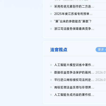
2026.0
采用传统元素创作的二方连续装饰图案作品的独创性及侵权对比认定
2026.0
2025年度江苏省专利预审典型案例
2026.0
“算”出来的参数能否“算数”？
2026.0
浙江司法服务保障最具竞争力营商环境建设典型案例（第二批）含侵...
2026.0
法官视点
更多 
人工智能大模型训练中著作权的合理使用
2026.0
数据权益竞争法保护的裁判路径构建
2026.0
平行进口商标侵权司法判定规则的困境与纾解
2026.0
商标犯罪法益及罪与非罪界限研究
2026.0
人工智能生成内容的著作权司法认定：演进逻辑、现实困境与规则建...
2026.0