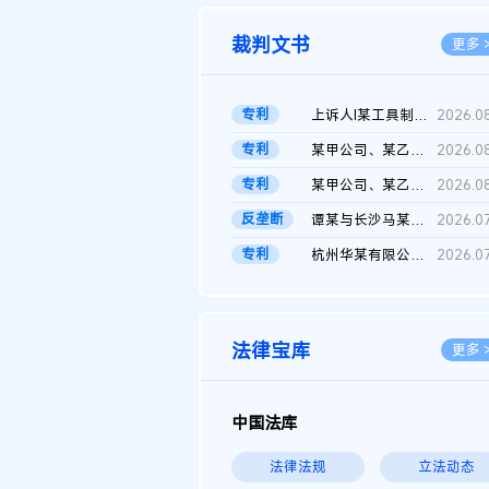
裁判文书
更多 
专利
上诉人I某工具制品有限公司与被上诉人程某及一审被告中华人民共和...
2026.0
专利
某甲公司、某乙公司、某丙公司申请诉前行为保全复议裁定书
2026.0
专利
某甲公司、某乙公司、官某与某丙公司专利申请权权属纠纷 二审判决...
2026.0
反垄断
谭某与长沙马某堆农产品股份有限公司滥用市场支配地位纠纷二审裁...
2026.0
专利
杭州华某有限公司与菲某有限公司侵害发明专利权纠纷
2026.0
法律宝库
更多 
中国法库
法律法规
立法动态