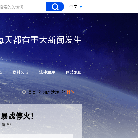
中文
每天都有重大新闻发生
态
裁判文书
法律宝库
网站地图
>
>
首页
知产速递
其他
贸易战停火！
：新华社