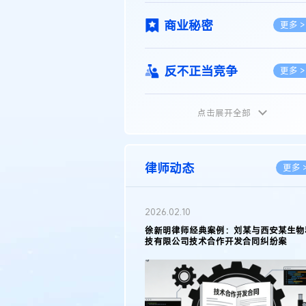
商业秘密
更多 >
反不正当竞争
更多 >
点击展开全部
植物新品种
更多 >
地理标志
更多 >
律师动态
更多 
集成电路布图设计
更多 >
2026.05.11
徐新明律师接受《天津日报》采访：解读
2025年度天津市专利行政保护案例
技术合同
更多 >
传统文化
更多 >