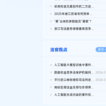
2026.0
采用传统元素创作的二方连续装饰图案作品的独创性及侵权对比认定
2026.0
2025年度江苏省专利预审典型案例
2026.0
“算”出来的参数能否“算数”？
2026.0
浙江司法服务保障最具竞争力营商环境建设典型案例（第二批）含侵...
2026.0
法官视点
更多 
人工智能大模型训练中著作权的合理使用
2026.0
数据权益竞争法保护的裁判路径构建
2026.0
平行进口商标侵权司法判定规则的困境与纾解
2026.0
商标犯罪法益及罪与非罪界限研究
2026.0
人工智能生成内容的著作权司法认定：演进逻辑、现实困境与规则建...
2026.0