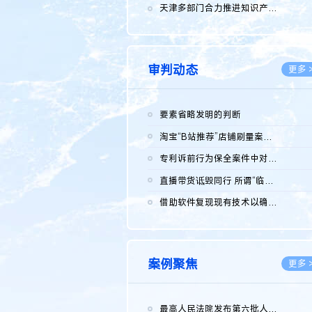
2026.0
天津多部门合力推进知识产权保护工作
2026.0
审判动态
更多 
要素省略发明的判断
2026.0
淘宝“B站推荐”店铺刷量案维持原判，两被告连带赔偿150万元
2026.0
专利诉前行为保全案件中对仿制药申请人曾作出三类声明的考量及违...
2026.0
直播带货诋毁同行 所谓“临场发挥”不免责
2026.0
借助软件复现现有技术以确认相关参数特征是否被公开
2026.0
案例聚焦
更多 
最高人民法院发布第六批人民法院种业知识产权司法保护典型案例 含...