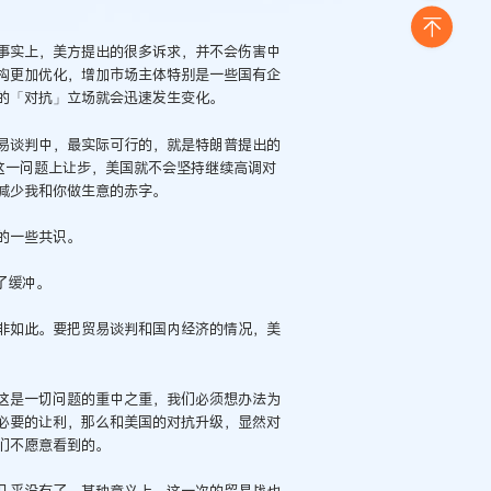
事实上，美方提出的很多诉求，并不会伤害中
构更加优化，增加市场主体特别是一些国有企
的「对抗」立场就会迅速发生变化。
易谈判中，最实际可行的，就是特朗普提出的
这一问题上让步，美国就不会坚持继续高调对
减少我和你做生意的赤字。
的一些共识。
了缓冲。
非如此。要把贸易谈判和国内经济的情况，美
这是一切问题的重中之重，我们必须想办法为
必要的让利，那么和美国的对抗升级，显然对
们不愿意看到的。
几乎没有了，某种意义上，这一次的贸易战也