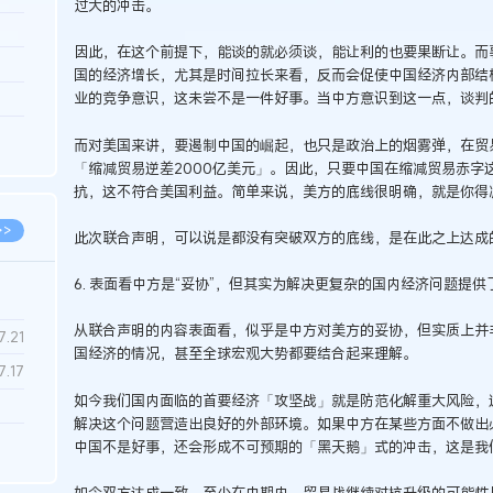
过大的冲击。
3.26
因此，在这个前提下，能谈的就必须谈，能让利的也要果断让。而
8.06
国的经济增长，尤其是时间拉长来看，反而会促使中国经济内部结
业的竞争意识，这未尝不是一件好事。当中方意识到这一点，谈判
8.04
8.04
而对美国来讲，要遏制中国的崛起，也只是政治上的烟雾弹，在贸
「缩减贸易逆差2000亿美元」。因此，只要中国在缩减贸易赤字
8.03
抗，这不符合美国利益。简单来说，美方的底线很明确，就是你得
>>
此次联合声明，可以说是都没有突破双方的底线，是在此之上达成
6. 表面看中方是“妥协”，但其实为解决更复杂的国内经济问题提供
从联合声明的内容表面看，似乎是中方对美方的妥协，但实质上并
7.28
7.21
国经济的情况，甚至全球宏观大势都要结合起来理解。
7.17
如今我们国内面临的首要经济「攻坚战」就是防范化解重大风险，
解决这个问题营造出良好的外部环境。如果中方在某些方面不做出
7.02
中国不是好事，还会形成不可预期的「黑天鹅」式的冲击，这是我
6.22
如今双方达成一致，至少在中期内，贸易战继续对抗升级的可能性