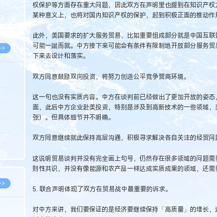
权保护等方面存在重大问题，因此双方在声明里也提到在知识产权
8.05
某种意义上，也将对国内知识产权的保护，起到积极正面的推动作
8.05
此外，美国要求的扩大服务贸易，比如重要组成部分就是中国互联
可能一蹴而就。中方接下来可能会有条件有限制地开放部分服务贸
>>
下来去设计和落实。
双方同意鼓励双向投资，将努力创造公平竞争营商环境。
8.06
这一句也没有实质内容。中方在谈判前已经做出了更加开放的姿态
面，此后中方企业赴美投资，特别是涉及到高新技术的一些领域，
8.05
张）。但具体细节并不明确。
8.05
双方同意继续就此保持高层沟通，积极寻求解决各自关注的经贸问
8.04
8.04
这说明贸易谈判并没有完全画上句号，仍然存在很多领域的问题需
则性共识，并没有像能源和农产品一样达成实质成果的领域，还需
>>
5. 联合声明体现了双方在贸易战中最重要的诉求。
对中方来讲，我们要保证的是经济要继续保持「高质量」的增长，