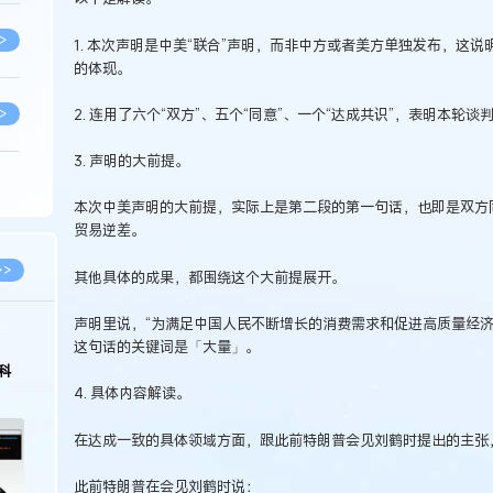
>
1. 本次声明是中美“联合”声明，而非中方或者美方单独发布，这
的体现。
2. 连用了六个“双方”、五个“同意”、一个“达成共识”，表明本轮谈
>
3. 声明的大前提。
>
本次中美声明的大前提，实际上是第二段的第一句话，也即是双方
贸易逆差。
>
>>
其他具体的成果，都围绕这个大前提展开。
声明里说，“为满足中国人民不断增长的消费需求和促进高质量经济
>
2026.03.09
2026.02.10
这句话的关键词是「大量」。
著名知识产权律师徐新明接受《中国经营
徐新明律师经典案
报》采访：技术革新下知识产权保护面临新
技有限公司技术合
4. 具体内容解读。
挑战与应对策略
>
在达成一致的具体领域方面，跟此前特朗普会见刘鹤时提出的主张
>
此前特朗普在会见刘鹤时说：