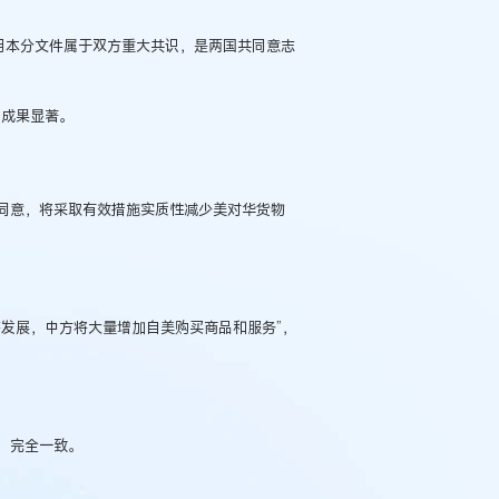
说明本分文件属于双方重大共识，是两国共同意志
判成果显著。
同意，将采取有效措施实质性减少美对华货物
发展，中方将大量增加自美购买商品和服务”，
例：刘某与西安某生物科
作开发合同纠纷案
，完全一致。