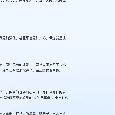
受更加强烈，甚至可能更加头疼。但这就是现
睛、面红耳赤的场景。中国代表团克服了12小
也使中美有效地化解了迫在眉睫的贸易战。
产品。但我们也要扪心自问，为什么同样的农
能源供应华丽转身的“页岩气革命”，中国什么
国之重器，在别人的墙基上砌房子，再大再漂