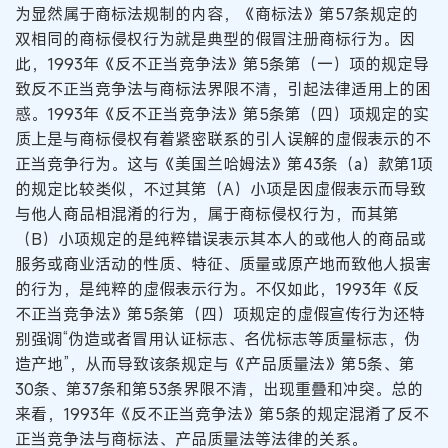
为显然属于商标法规制的内容，《商标法》第57条规定的
双相同的商标侵权行为就是典型的假冒注册商标行为。因
此，1993年《反不正当竞争法》第5条第（一）项的规定导
致反不正当竞争法与商标法界限不清，引起法律适用上的困
惑。1993年《反不正当竞争法》第5条第（四）项规定的实
质上是与商标侵权有着紧密联系的引人误解的虚假表示的不
正当竞争行为。这与《美国兰哈姆法》第43条（a）款第1项
的规定比较类似，不过其第（A）小项是因虚假表示而导致
与他人商品相混淆的行为，属于商标侵权行为，而其第
（B）小项规定的是纯粹错误表示其本人的或他人的商品或
服务或商业活动的性质、特征、质量或原产地而致他人损害
的行为，是纯粹的虚假表示行为。不仅如此，1993年《反
不正当竞争法》第5条第（四）项规定的虚假宣传行为还特
别强调“伪造或者冒用认证标志、名优标志等质量标志，伪
造产地”，从而导致该条规定与《产品质量法》第5条、第
30条、第37条和第53条界限不清，出现重叠和冲突。总的
来看，1993年《反不正当竞争法》第5条的规定混淆了反不
正当竞争法与商标法、产品质量法等法律的关系。