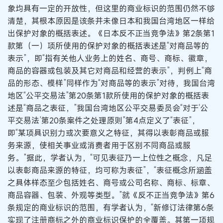
象均具有一定的开放性，但这里的商业标识的范围仍然不够
清楚，其根本原因是该条并未像日本和我国台湾地区一样给
出保护对象的概括表述。《日本反不正当竞争法》第2条第1
款第（一）项所使用的保护对象的概括表述是“对商品等的
表示”，即“指有关他人业务上的姓名、商号、商标、徽章，
商品的容器或包装及其它对商品和经营的表示”，判例上“商
品的形态、模样”同样作为“对商品等的表示”对待，我国台湾
地区“公平交易法”第20条第1款所使用的保护对象的概括表
述是“商品之表征，”我国台湾地区公平交易委员会“对于‘公
平交易法’第20条案件之处理原则”第4点定义了“表征”，
即“某项具识别力或次要意义之特征，其得以表彰商品或服
务来源，使相关事业或消费者用于区别不同商品或服
务。”据此，学者认为，“可见表征乃一上位性之概念，凡足
以表彰商品来源的特征，均可称为表征”，“表征概念所涵盖
之具体样态至少包括姓名、商号或公司名称、商标、标章、
商品容器、包装、外观等类型。”就《反不正当竞争法》第6
条规定的商业标识的范围，有学者认为，“新修订法律第6条
实现了注册商标之外的商业标识保护的全覆盖。其第一项规