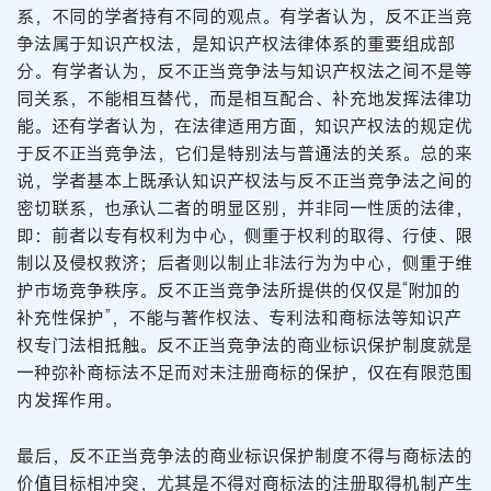
系，不同的学者持有不同的观点。有学者认为，反不正当竞
争法属于知识产权法，是知识产权法律体系的重要组成部
分。有学者认为，反不正当竞争法与知识产权法之间不是等
同关系，不能相互替代，而是相互配合、补充地发挥法律功
能。还有学者认为，在法律适用方面，知识产权法的规定优
于反不正当竞争法，它们是特别法与普通法的关系。总的来
说，学者基本上既承认知识产权法与反不正当竞争法之间的
密切联系，也承认二者的明显区别，并非同一性质的法律，
即：前者以专有权利为中心，侧重于权利的取得、行使、限
制以及侵权救济；后者则以制止非法行为为中心，侧重于维
护市场竞争秩序。反不正当竞争法所提供的仅仅是“附加的
补充性保护”，不能与著作权法、专利法和商标法等知识产
权专门法相抵触。反不正当竞争法的商业标识保护制度就是
一种弥补商标法不足而对未注册商标的保护，仅在有限范围
内发挥作用。
最后，反不正当竞争法的商业标识保护制度不得与商标法的
价值目标相冲突，尤其是不得对商标法的注册取得机制产生