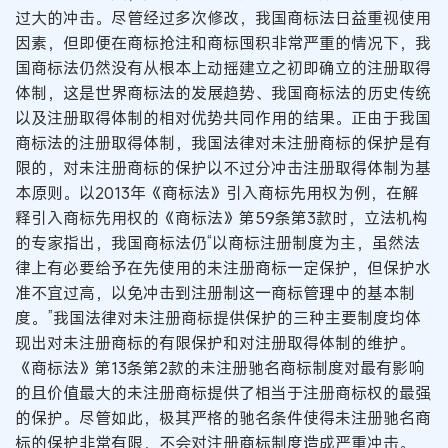
过大的冲击。尽管经过多次修改，我国商标法日益重视使用
因素，但即便在商标抢注和商标囤积非常严重的情况下，我
国商标法仍然没有从根本上动摇建立之初即确立的注册取得
体制，这是世界商标法的发展趋势、我国商标法的历史传统
以及注册取得体制的相对优势共同作用的结果。正由于我国
商标法的注册取得体制，我国法律对未注册商标的保护是有
限的，对未注册商标的保护以不过分冲击注册取得体制为基
本原则。以2013年《商标法》引入商标先用权为例，在解
释引入商标先用权的《商标法》第59条第3款时，立法机构
的专家指出，我国商标法仍“以商标注册制度为主，虽然法
律上有必要给予在先使用的未注册商标一定保护，但保护水
准不宜过高，以免冲击到注册制这一商标管理中的基本制
度。”我国法律对未注册商标提供保护的三种主要制度均体
现出对未注册商标的有限保护和对注册取得体制的维护。
《商标法》第13条第2款的未注册驰名商标制度对最有影响
的且价值最大的未注册商标提供了相当于注册商标权的最强
的保护。尽管如此，极其严格的驰名条件使得未注册驰名商
标的保护非常有限，不会对注册商标制度造成严重冲击。