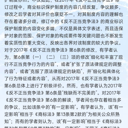
护制度亦然。不仅如此，在2017年《反不正当竞争法》修
订过程中，商业标识保护制度的内容几经反复，争议颇多，
修改之后学者对其评价也褒贬不一，对其制度内容的理解也
存在着诸多分歧。修订中的《反不正当竞争法》的商业标识
保护制度的内容变化多端，不仅是具体文字表述，而且连保
护对象的范围、保护对象的构成要件等关键问题也不断发生
着实质性的重大变化，反映出各界对该制度的较大的争议。
对于2017年《反不正当竞争法》第6条的修改，有学者认
为，第6条第（一）（二）（三）项的修改“细化和丰富了现
行不正当竞争行为的内容”，或者“扩张了原法律规定的调整
内容”，或者“克服了原法律规定的缺陷”，并“细化和具体化
了行为特征或者内容”，从而对2017年《反不正当竞争法》
第6条总体上进行了积极评价。然而，也有学者认为2017年
《反不正当竞争法》第6条是“残缺而不完美的”。对2017年
《反不正当竞争法》第6条的解读，学者间也存在着相当多
的争议，比如该条中的“有一定影响”。有学者认为，该“有一
定影响”相当于《商标法》第13条第2款的“为相关公众所熟
知”；而有的学者则认为，该“有一定影响”相当于《商标法》