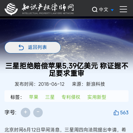
中文
返回列表
三星拒绝赔偿苹果5.39亿美元 称证据不
足要求重审
发布时间：2018-06-12
来源：新浪科技
标签：
苹果
三星
专利侵权
实用新型
+
-
字号:
563
北京时间6月12日早间消息，三星周四向法院提出申请，希