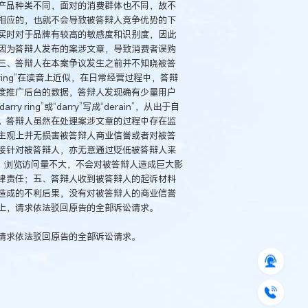
产品种类不同，面对的消费群体也不同，故不
相应的，也就不会导致被答辩人竞争优势的下
买时对于品牌有较高的敏感度和识别度，因此
因为答辩人发布的案涉文章，导致消费者误购
三、答辩人在本案争议发生之前并不知晓被答
y ring”在读音上近似，在日常经营过程中，答辩
度推广后台的数据，答辩人发现确有少量用户
ring”或“darry”写成“derain”，从出于自
。答辩人虽然在处理案涉文章的过程中存在监
主观上并无损害被答辩人商业信誉或者对被答
接针对被答辩人，亦无意通过贬低被答辩人来
，浏览访问量不大，不会对被答辩人造成巨大影
律责任；五、答辩人收到被答辩人的起诉材料
造成的不利后果，没有对被答辩人的商业信誉
上，请求依法驳回原告的全部诉讼请求。
请求依法驳回原告的全部诉讼请求。