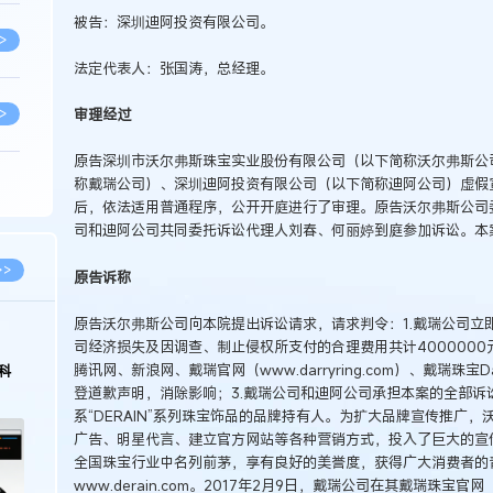
被告：深圳迪阿投资有限公司。
>
法定代表人：张国涛，总经理。
>
审理经过
原告深圳市沃尔弗斯珠宝实业股份有限公司（以下简称沃尔弗斯公
称戴瑞公司）、深圳迪阿投资有限公司（以下简称迪阿公司）虚假宣传
>
后，依法适用普通程序，公开开庭进行了审理。原告沃尔弗斯公司
司和迪阿公司共同委托诉讼代理人刘春、何丽婷到庭参加诉讼。本
>
>>
原告诉称
原告沃尔弗斯公司向本院提出诉讼请求，请求判令：1.戴瑞公司立
>
2026.03.09
2026.02.10
司经济损失及因调查、制止侵权所支付的合理费用共计4000000
腾讯网、新浪网、戴瑞官网（www.darryring.com）、戴瑞珠宝
著名知识产权律师徐新明接受《中国经营
徐新明律师经典案
报》采访：技术革新下知识产权保护面临新
技有限公司技术合
登道歉声明，消除影响；3.戴瑞公司和迪阿公司承担本案的全部诉
挑战与应对策略
>
系“DERAIN”系列珠宝饰品的品牌持有人。为扩大品牌宣传推广
广告、明星代言、建立官方网站等各种营销方式，投入了巨大的宣
全国珠宝行业中名列前茅，享有良好的美誉度，获得广大消费者的
>
www.derain.com。2017年2月9日，戴瑞公司在其戴瑞珠宝官网（ww