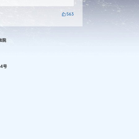
563
法院
74号