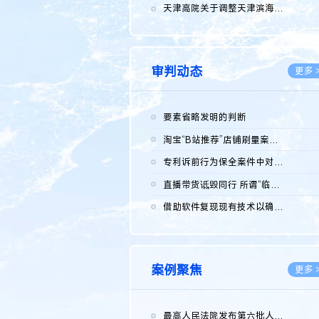
2026.0
天津高院关于调整天津滨海高新技术产业开发区华苑科技园一审普通...
2026.0
审判动态
更多 
要素省略发明的判断
2026.0
淘宝“B站推荐”店铺刷量案维持原判，两被告连带赔偿150万元
2026.0
专利诉前行为保全案件中对仿制药申请人曾作出三类声明的考量及违...
2026.0
直播带货诋毁同行 所谓“临场发挥”不免责
2026.0
借助软件复现现有技术以确认相关参数特征是否被公开
2026.0
案例聚焦
更多 
最高人民法院发布第六批人民法院种业知识产权司法保护典型案例 含...