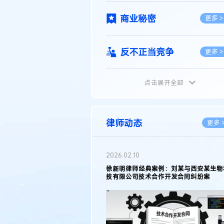
商业秘密
更多 >
反不正当竞争
更多 >
点击展开全部
植物新品种
更多 >
地理标志
更多 >
律师动态
更多 
集成电路布图设计
更多 >
2026.05.11
徐新明律师接受《天津日报》采访：解读
2025年度天津市专利行政保护案例
技术合同
更多 >
传统文化
更多 >