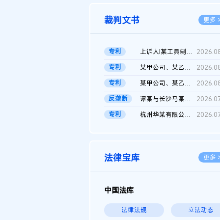
裁判文书
更多 
专利
上诉人I某工具制品有限公司与被上诉人程某及一审被告中华人民共和...
2026.0
专利
某甲公司、某乙公司、某丙公司申请诉前行为保全复议裁定书
2026.0
专利
某甲公司、某乙公司、官某与某丙公司专利申请权权属纠纷 二审判决...
2026.0
反垄断
谭某与长沙马某堆农产品股份有限公司滥用市场支配地位纠纷二审裁...
2026.0
专利
杭州华某有限公司与菲某有限公司侵害发明专利权纠纷
2026.0
法律宝库
更多 
中国法库
法律法规
立法动态