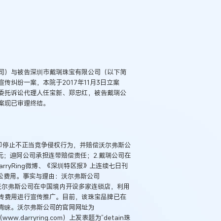
司）与被告深圳市戴瑞珠宝有限公司（以下简
纠纷一案，本院于2017年11月3日立案
委托诉讼代理人任宝新、郑忠红，被告戴瑞公
案现已审理终结。
即停止不正当竞争侵权行为，并赔偿沃尔弗斯公
元；迪阿公司承担连带赔偿责任；2.戴瑞公司在
DarryRing微博、《深圳特区报》上连续七日刊
例：刘某与西安某生物科
作开发合同纠纷案
讼费用。事实与理由：沃尔弗斯公司
，沃尔弗斯公司在中国境内开设多家连锁店，利用
传费用进行宣传推广。目前，该珠宝品牌已在
青睐。沃尔弗斯公司的官网网址为
w.darryring.com）上发表题为“detain珠