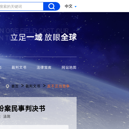
中文
N ONE FIELD CAST OUR
立足
一域
放眼
全球
ON THE WHOLE WORLD
态
裁判文书
法律宝库
网站地图
>
>
首页
裁判文书
反不正当竞争
纷案民事判决书
：法院