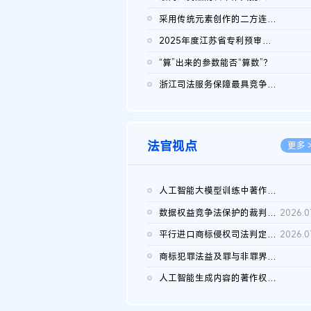
2026.0
采用传统元素创作的二方连续装饰图案作品的独创性及侵权对比认定
2026.0
2025年度江苏省专利预审典型案例
2026.0
“算”出来的参数能否“算数”？
2026.0
浙江司法服务保障最具竞争力营商环境建设典型案例（第二批）含侵...
2026.0
法官视点
更多 
人工智能大模型训练中著作权的合理使用
2026.0
数据权益竞争法保护的裁判路径构建
2026.0
平行进口商标侵权司法判定规则的困境与纾解
2026.0
商标犯罪法益及罪与非罪界限研究
2026.0
人工智能生成内容的著作权司法认定：演进逻辑、现实困境与规则建...
2026.0