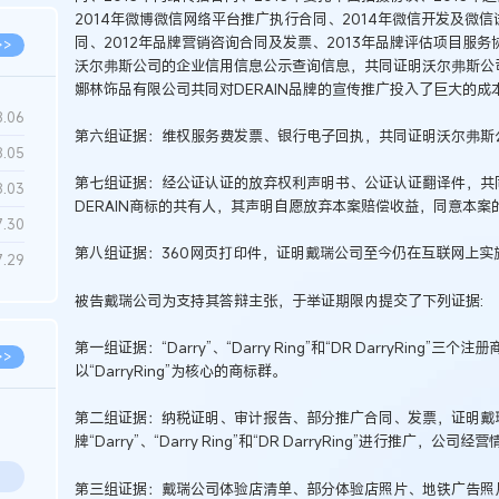
2014年微博微信网络平台推广执行合同、2014年微信开发及微信
同、2012年品牌营销咨询合同及发票、2013年品牌评估项目服务
>>
沃尔弗斯公司的企业信用信息公示查询信息，共同证明沃尔弗斯公
娜林饰品有限公司共同对DERAIN品牌的宣传推广投入了巨大的成
8.06
第六组证据：维权服务费发票、银行电子回执，共同证明沃尔弗斯
8.05
第七组证据：经公证认证的放弃权利声明书、公证认证翻译件，共同
8.03
DERAIN商标的共有人，其声明自愿放弃本案赔偿收益，同意本
7.30
第八组证据：360网页打印件，证明戴瑞公司至今仍在互联网上实
7.29
被告戴瑞公司为支持其答辩主张，于举证期限内提交了下列证据:
第一组证据：“Darry”、“Darry Ring”和“DR DarryRing
>>
以“DarryRing”为核心的商标群。
第二组证据：纳税证明、审计报告、部分推广合同、发票，证明戴
牌“Darry”、“Darry Ring”和“DR DarryRing”进行
第三组证据：戴瑞公司体验店清单、部分体验店照片、地铁广告照片