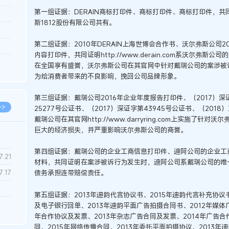
第一组证据：DERAIN商标打印件、商标打印件、商标打印件，
3.26
斯1812股份有限公司共有。
8.06
第二组证据：2010年DERAIN上海世博会合作书、沃尔弗斯公司
8.04
内容打印件，共同证明http://www.derain.com系沃尔弗斯公
8.04
在全国享有盛誉，沃尔弗斯公司在其官网中针对戴瑞公司的案涉被
为给消费者带来的不良影响，挽回公司品牌形象。
8.03
第三组证据：戴瑞公司2016年企业年度报告打印件、（2017）深证
>>
25277号公证书、（2017）深证字第43945号公证书、（201
戴瑞公司在其官网http://www.darryring.com上实施了
巨大的经济损失，并严重影响沃尔弗斯公司的商誉。
第四组证据：戴瑞公司的企业工商信息打印件、迪阿公司的企业工
7.28
7.21
材料，共同证明在案涉被诉行为发生时，迪阿公司系戴瑞公司的唯
7.17
债务承担连带赔偿责任。
第五组证据：2013年迪韵代言协议书、2015年迪韵代言补充协议书
7.02
及电子银行回单、2013年迪韵平面广告拍摄合同书、2012年媒体广
年合作协议及发票、2013年杂志广告合同及发票、2014年广告合
6.22
同、2015年网络传播合同、2013年委托平面拍摄协议、2013年