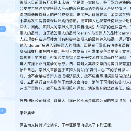
答辩人目前没有开设网上店铺，全是线下实体店。鉴于双方销售的
8.07
会发生希望购买被答辩人产品的客户转而消费答辩人产品的情况，
8.07
降或降低被答辩人的产品成交量。珠宝产品价值较高，消费者在购
不容易发生消费者误认误购的情形。被答辩人也没有任何证据证明
误认。因此，答辩人的案涉文章并没有构成引人误解的虚假宣传。
>>
辩人的品牌。由于被答辩人的品牌“derain”与答辩人的品牌“darr
人发现客户在进行搜索时有时会将答辩人的品牌输入错误。通过百
输入“derain”后进入到答辩人的网站。正是由于发现有消费者误将“darry 
身品牌推广维护的考虑，答辩人才发布了引发本案争议的案涉文章
8.06
督核查上的欠缺，但案涉文章完全是出于技术性考虑而作的编辑，
辩人实施不正当竞争的恶意。四、答辩人案涉文章的内容并没有直
8.05
抬升自己。案涉文章被置于答辩人网站的“资讯中心”下的子目录中
8.05
响，也不会给被答辩人造成经济损失，故不应当承担损害赔偿的法
后，立即进行自查并删除了案涉文章内容，消除了可能给被答辩人
8.04
造成严重影响，故不应当承担赔礼道歉、消除影响的法律责任。综
8.04
被告迪阿公司辩称，答辩人目前已经不再是戴瑞公司的独资股东，
>>
举证质证
原告为支持其诉讼请求，于举证期限内提交了下列证据：