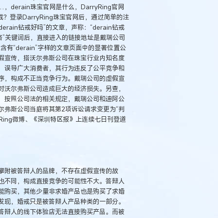
，derain珠宝官网是什么，DarryRing官网
怎么买钻戒？登录DarryRing珠宝官网后，通过简单的注
in钻戒好吗”的文章，声称：“derain钻戒
钻戒价格”关键词后，直接进入的链接地址是戴瑞公司
上含有“derain”字样的文章页面中的显著位置公
假宣传，搭沃尔弗斯公司在珠宝行业内知名度
，误导广大消费者，其行为违反了公平竞争和
序，构成不正当竞争行为。戴瑞公司的虚假宣
对沃尔弗斯公司造成巨大的经济损失。另查，
，按照公司法的相关规定，戴瑞公司和迪阿公
尔弗斯公司当庭将其第2项诉讼请求变更为“判
rryRing微博、《深圳特区报》上连续七日刊登道
攀附被答辩人的品牌，不存在虚假宣传的故
也不同，构成直接竞争的可能性不大。答辩人
能购买，其他少量非求婚产品也是购买了求婚
发现，婚戒只是被答辩人产品种类的一部分。
答辩人的线下体验店无法直接购买产品。而被