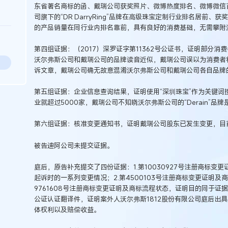
东省著名商标的函、戴瑞公司获奖照片、微博热度排名、微博微信
司旗下的“DR DarryRing”品牌在高级珠宝定制行业排名居前
的产品销量在同行业内排名靠前，具有良好的消费基础，无需攀附
第四组证据：（2017）深罗证字第11362号公证书，证明部分消费者
沃尔弗斯公司和戴瑞公司的品牌读音近似，戴瑞公司误以为消费者
诉文章，戴瑞公司确无故意混淆沃尔弗斯公司和戴瑞公司各自品牌
第五组证据：企业信息查询结果，证明使用“深圳珠宝”作为关键词
业就超过5000家，戴瑞公司不知晓沃尔弗斯公司的“Derain”品
第六组证据：核准变更通知书，证明戴瑞公司股东已发生变更，目
被告迪阿公司未提交证据。
庭后，原告补充提交了四份证据：1.第10030927号注册商标
起诉时的一系列变更情况；2.第4500103号注册商标变更证明及
9761608号注册商标变更证明及商标流程状态，证明目的同于证
公证认证翻译件，证明案外人沃尔弗斯1812股份有限公司庭后出
体权利以及赔偿收益。