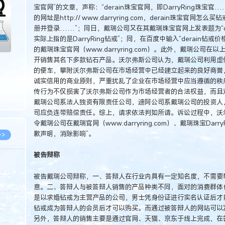
宝官网”的文章，声称：“derain珠宝官网，即DarryRing珠宝官……
的网址是http:// www.darryring.com，derain珠宝官网
册并登录……”；同日，戴瑞公司又在其戴瑞珠宝官网上发表题为“dera
实际上指的是DarryRing钻戒”；同，在百度中输入“derain
的戴瑞珠宝官网（www.darryring.com）。此外，戴瑞公司在以
开销售其名下多款钻石产品。沃尔弗斯公司认为，戴瑞公司利用虚
的便车，攀附沃尔弗斯公司在市场经营中已经建立起来的良好商誉
诚实信用的商业原则，严重扰乱了企业在市场经营中应当遵循的秩
传行为不仅损害了沃尔弗斯公司作为市场经营者的合法权益，而且
戴瑞公司系法人独资有限责任公司，迪阿公司系戴瑞公司的投资人
司应负连带赔偿责任。综上，请求依法判如所请。诉讼过程中，沃
令戴瑞公司在戴瑞官网（www.darryring.com）、戴瑞珠宝Da
歉声明，消除影响”。
>>
被告辩称
被告戴瑞公司辩称，一、答辩人在行业内具有一定知名度，不需要
8.07
意。二、答辩人与被答辩人销售的产品种类不同，面对的消费群体
是以求婚钻戒为主营产品的公司，男士凭身份证进行实名认证后才
5.14
钻戒成为答辩人的会员后才可以购买。而通过被答辩人的网站可以
5.08
另外，答辩人的销售主要是通过官网、天猫、京东于线上完成，在