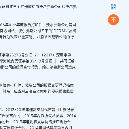
共同证明该三个注册商标由沃尔弗斯公司和沃尔弗
2016年企业年度报告打印件、沃尔弗斯公司官网
司的官方网站，沃尔弗斯公司名下的“DERAIN”品牌
诉行为发表郑重声明，以消除因戴瑞公司的行
字第25278号公证书、（2017）深证字第
8）京海诚内民证字第03418号公证书，共同证明
针对沃尔弗斯公司的虚假宣传行为，给沃尔弗斯公司造成
商信息打印件、戴瑞公司的股权变更登记档案
一股东，应当对后者在本案中的侵权损害赔偿
、2013-2015年迪韵支付代言费用汇款记录
告发布合同、2013年合作协议及发票、2014
作协议、2013年迪韵春夏季网络推广执行合
迪韵官网设计合同、2014年网站建设项目合同、