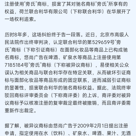
注册使用“旁氏”商标，损害了其对驰名商标“旁氏”所享有的
权益，荷兰联合利华有限公司（下称联合利华）在华展开了
一场权利追索。
历时8年多，这场纠纷终于告一段落。近日，北京市高级人
民法院作出终审判决，认定联合利华的第529659号“旁
氏”商标（下称引证商标）在面部化妆品等商品上已构成驰
名商标，悠尚广告在啤酒、矿泉水等商品上注册使用第
7185184号“旁氏”商标（下称被异议商标），易使相关公众
误认为相关商品与联合利华存在特定关联，从而破坏引证商
标与面部化妆品等商品形成的固定联系，进而减弱引证商标
的显著性，损害联合利华的驰名商标权益。据此，法院终审
驳回商标评审委员会（下称商评委）的上诉，商评委对被异
议商标予以核准注册的复审裁定最终被撤销，而且商评委需
重新作出裁定。
据了解，被异议商标由悠尚广告于2009年2月1日提出注册
申请，指定使用在水（饮料）、矿泉水、啤酒、果汁、无酒