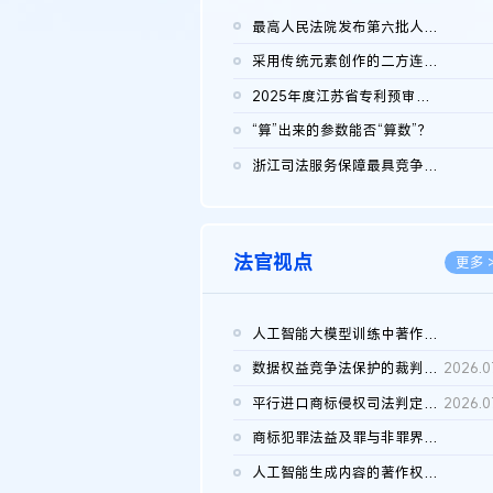
最高人民法院发布第六批人民法院种业知识产权司法保护典型案例 含...
2026.0
采用传统元素创作的二方连续装饰图案作品的独创性及侵权对比认定
2026.0
2025年度江苏省专利预审典型案例
2026.0
“算”出来的参数能否“算数”？
2026.0
浙江司法服务保障最具竞争力营商环境建设典型案例（第二批）含侵...
2026.0
法官视点
更多 
人工智能大模型训练中著作权的合理使用
2026.0
数据权益竞争法保护的裁判路径构建
2026.0
平行进口商标侵权司法判定规则的困境与纾解
2026.0
商标犯罪法益及罪与非罪界限研究
2026.0
人工智能生成内容的著作权司法认定：演进逻辑、现实困境与规则建...