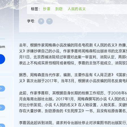
标签：
抄袭
剽窃
人民的名义
+
-
字号:
去年，根据作家周梅森小说改编的同名电视剧《人民的名义》热播
com
义》涉嫌抄袭自己的小说，作家李霞将周梅森和出版该书的北京某
月11日，北京西城法院经过审理对此案一审宣判，法院认定，两
表达上不构成实质性相同或者相似，李霞的主张不能成立，法院驳
据悉，周梅森是当代作家、编剧，主要作品有《人间正道》《国家
义》首次出版于2017年，当年3月，根据该小说改编的同名反腐
>
此前，作家李霞称，其根据自身长期的检察工作经历，于2008年6
月由海南出版社出版。2017年1月，周梅森撰写的小说《人民的
对比分析发现，小说《人民的名义》在人物设置、人物关系、关键
>
存在大量抄袭、剽窃原告的《生死捍卫》一书，且没有给原告署名
李霞因此起诉到法院，请求判令出版社停止对涉案图书的出版发行
>