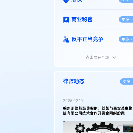
商业秘密
更多 >
反不正当竞争
更多 >
点击展开全部
植物新品种
更多 >
地理标志
更多 >
律师动态
更多 
集成电路布图设计
更多 >
2026.02.10
权律师徐新明接受《中国经营
徐新明律师经典案例：刘某与西安某生物
技术革新下知识产权保护面临新
技有限公司技术合作开发合同纠纷案
技术合同
策略
更多 >