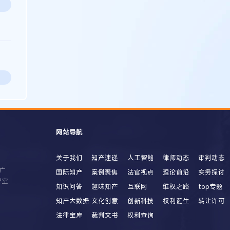
网站导航
关于我们
知产速递
人工智能
律师动态
审判动态
广
国际知产
案例聚焦
法官视点
理论前沿
实务探讨
2室
知识问答
趣味知产
互联网
维权之路
top专题
知产大数据
文化创意
创新科技
权利诞生
转让许可
法律宝库
裁判文书
权利查询