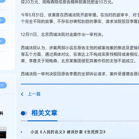
偿20万元，周梅森赔偿原告精神损害抚慰金10万元。
今年5月31日，该案曾在西城法院开庭审理。在当时的庭审中，对
>
个完全不同的故事，不存在抄袭和剽窃的事实，请求法院驳回李霞
12月11日，北京西城法院对此案作出一审判决。
>
西城法院认为，涉案两部小说在原告主张的破案线索的推进及逻辑
等五个方面，通过具体对比，在表达上不构成实质性相同或者相似
袭，李霞关于周梅森、北京某集团侵犯其著作权的主张不能成立。
>
西城法院一审判决驳回原告李霞的全部诉讼请求，案件受理费由原
>
>>
上一篇
>
相关文章
科
>
小说《人民的名义》被诉抄袭《生死捍卫》