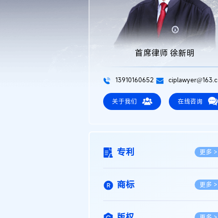
首席律师 徐新明
13910160652
ciplawyer@163.
关于我们
在线咨询
专利
更多 >
商标
更多 >
版权
更多 >