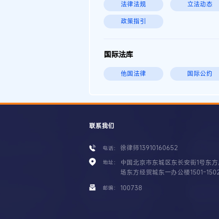
法律法规
立法动态
政策指引
国际法库
他国法律
国际公约
联系我们
徐律师13910160652
电话：
中国北京市东城区东长安街1号东方
地址：
场东方经贸城东一办公楼1501-150
100738
邮编：