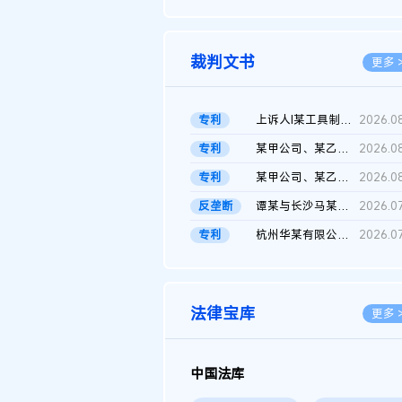
2026.0
裁判文书
更多 
专利
上诉人I某工具制品有限公司与被上诉人程某及一审被告中华人民共和...
2026.0
专利
某甲公司、某乙公司、某丙公司申请诉前行为保全复议裁定书
2026.0
专利
某甲公司、某乙公司、官某与某丙公司专利申请权权属纠纷 二审判决...
2026.0
反垄断
谭某与长沙马某堆农产品股份有限公司滥用市场支配地位纠纷二审裁...
2026.0
专利
杭州华某有限公司与菲某有限公司侵害发明专利权纠纷
2026.0
法律宝库
更多 
中国法库