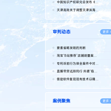
2026.0
中国知识产权研究会发布《2025年度中国企业海外知识产权纠纷调查...
2026.0
天津高院关于调整天津滨海高新技术产业开发区华苑科技园一审普通...
2026.0
审判动态
更多 
要素省略发明的判断
2026.0
淘宝“B站推荐”店铺刷量案维持原判，两被告连带赔偿150万元
2026.0
专利诉前行为保全案件中对仿制药申请人曾作出三类声明的考量及违...
2026.0
直播带货诋毁同行 所谓“临场发挥”不免责
2026.0
借助软件复现现有技术以确认相关参数特征是否被公开
2026.0
案例聚焦
更多 