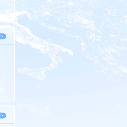
5.08
8.07
8.07
>>
8.06
8.05
8.05
8.04
8.04
>>