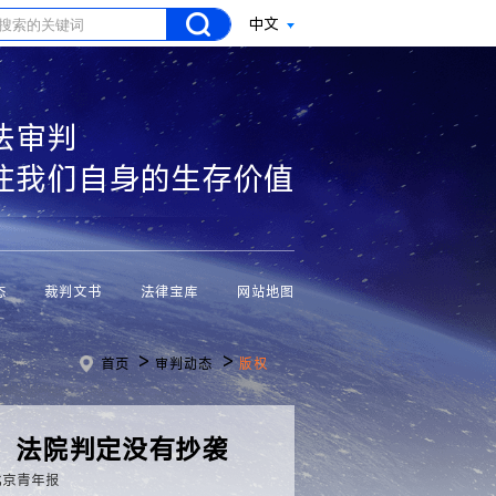
中文
法审判
注我们自身的生存价值
态
裁判文书
法律宝库
网站地图
>
>
首页
审判动态
版权
：法院判定没有抄袭
北京青年报