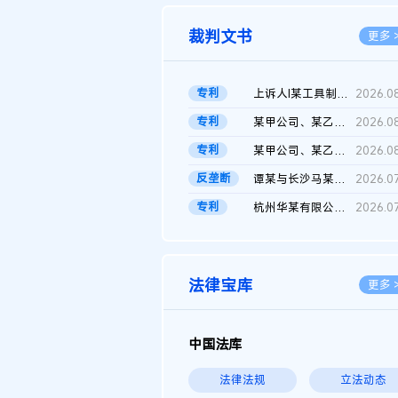
裁判文书
更多 
专利
上诉人I某工具制品有限公司与被上诉人程某及一审被告中华人民共和...
2026.0
专利
某甲公司、某乙公司、某丙公司申请诉前行为保全复议裁定书
2026.0
专利
某甲公司、某乙公司、官某与某丙公司专利申请权权属纠纷 二审判决...
2026.0
反垄断
谭某与长沙马某堆农产品股份有限公司滥用市场支配地位纠纷二审裁...
2026.0
专利
杭州华某有限公司与菲某有限公司侵害发明专利权纠纷
2026.0
法律宝库
更多 
中国法库
法律法规
立法动态