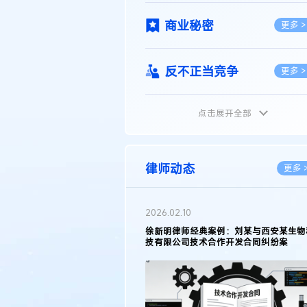
商业秘密
更多 >
反不正当竞争
更多 >
点击展开全部
植物新品种
更多 >
地理标志
更多 >
律师动态
更多 
集成电路布图设计
更多 >
05.11
2026.03.09
明律师接受《天津日报》采访：解读
著名知识产权律师徐新明接受《
25年度天津市专利行政保护案例
报》采访：技术革新下知识产权
技术合同
挑战与应对策略
更多 >
传统文化
更多 >