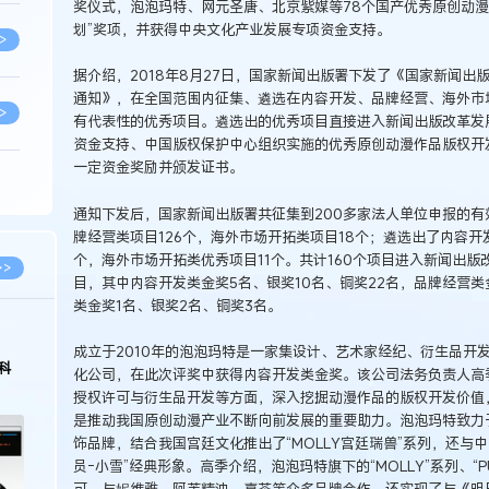
奖仪式，泡泡玛特、网元圣唐、北京紫媒等78个国产优秀原创动漫
划”奖项，并获得中央文化产业发展专项资金支持。
>
据介绍，2018年8月27日，国家新闻出版署下发了《国家新闻
通知》，在全国范围内征集、遴选在内容开发、品牌经营、海外市
>
有代表性的优秀项目。遴选出的优秀项目直接进入新闻出版改革发
资金支持、中国版权保护中心组织实施的优秀原创动漫作品版权开
一定资金奖励并颁发证书。
>
通知下发后，国家新闻出版署共征集到200多家法人单位申报的有效
牌经营类项目126个，海外市场开拓类项目18个；遴选出了内容开
个，海外市场开拓类优秀项目11个。共计160个项目进入新闻出版
>
>>
目，其中内容开发类金奖5名、银奖10名、铜奖22名，品牌经营类
类金奖1名、银奖2名、铜奖3名。
>
2026.02.10
成立于2010年的泡泡玛特是一家集设计、艺术家经纪、衍生品开
中国经营
徐新明律师经典案例：刘某与西安某生物科
化公司，在此次评奖中获得内容开发类金奖。该公司法务负责人高
保护面临新
技有限公司技术合作开发合同纠纷案
授权许可与衍生品开发等方面，深入挖掘动漫作品的版权开发价值
>
是推动我国原创动漫产业不断向前发展的重要助力。泡泡玛特致力于打造
饰品牌，结合我国宫廷文化推出了“MOLLY宫廷瑞兽”系列，还与中
员-小雪”经典形象。高季介绍，泡泡玛特旗下的“MOLLY”系列、“
>
可，与妮维雅、阿芙精油、喜茶等众多品牌合作，还实现了与《明