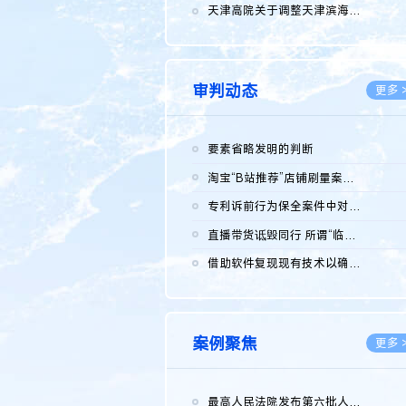
2026.0
天津高院关于调整天津滨海高新技术产业开发区华苑科技园一审普通...
2026.0
审判动态
更多 
要素省略发明的判断
2026.0
淘宝“B站推荐”店铺刷量案维持原判，两被告连带赔偿150万元
2026.0
专利诉前行为保全案件中对仿制药申请人曾作出三类声明的考量及违...
2026.0
直播带货诋毁同行 所谓“临场发挥”不免责
2026.0
借助软件复现现有技术以确认相关参数特征是否被公开
2026.0
案例聚焦
更多 
最高人民法院发布第六批人民法院种业知识产权司法保护典型案例 含...