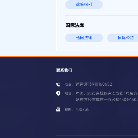
政策指引
国际法库
他国法律
国际公约
联系我们
徐律师13910160652
电话：
中国北京市东城区东长安街1号东方
地址：
场东方经贸城东一办公楼1501-150
100738
邮编：