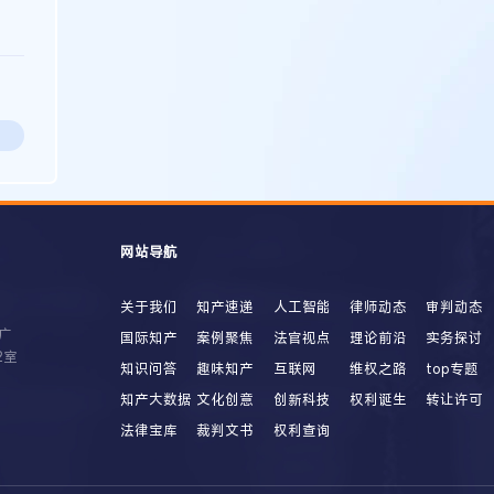
网站导航
关于我们
知产速递
人工智能
律师动态
审判动态
广
国际知产
案例聚焦
法官视点
理论前沿
实务探讨
2室
知识问答
趣味知产
互联网
维权之路
top专题
知产大数据
文化创意
创新科技
权利诞生
转让许可
法律宝库
裁判文书
权利查询