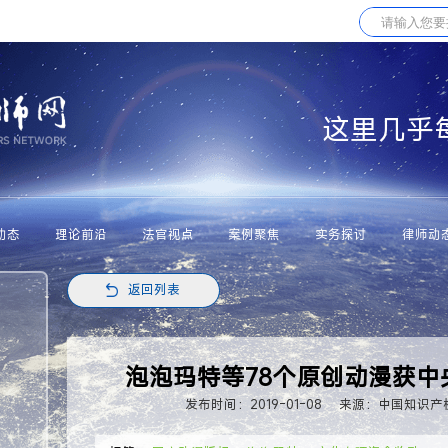
这里几乎
动态
理论前沿
法官视点
案例聚焦
实务探讨
律师动
返回列表
泡泡玛特等78个原创动漫获
发布时间：2019-01-08
来源：中国知识产