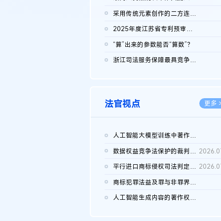
2026.0
采用传统元素创作的二方连续装饰图案作品的独创性及侵权对比认定
2026.0
2025年度江苏省专利预审典型案例
2026.0
“算”出来的参数能否“算数”？
2026.0
浙江司法服务保障最具竞争力营商环境建设典型案例（第二批）含侵...
2026.0
法官视点
更多 
人工智能大模型训练中著作权的合理使用
2026.0
数据权益竞争法保护的裁判路径构建
2026.0
平行进口商标侵权司法判定规则的困境与纾解
2026.0
商标犯罪法益及罪与非罪界限研究
2026.0
人工智能生成内容的著作权司法认定：演进逻辑、现实困境与规则建...
2026.0