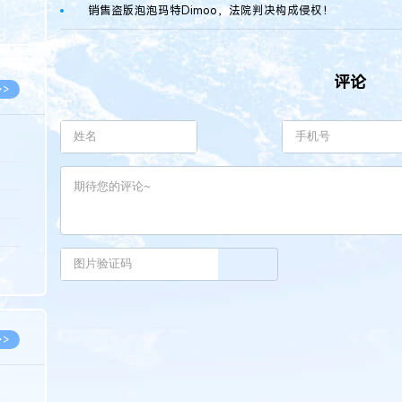
8.07
销售盗版泡泡玛特Dimoo，法院判决构成侵权！
8.07
评论
>>
8.06
8.05
8.05
8.04
8.04
>>