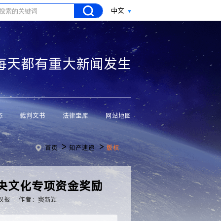
中文
每天都有重大新闻发生
态
裁判文书
法律宝库
网站地图
>
>
首页
知产速递
版权
中央文化专项资金奖励
权报
作者：窦新颖