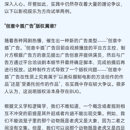
深入人心。尽管如此，实践中仍然存在着大量的理论争议，
以下以影视娱乐为方向试举两例。
“创意中插广告”版权属谁？
随着各种网剧热播，催生出一种新的广告类型——“创意中
插”广告。“创意中插”广告目前由视频播放的平台方主控，制
片方根据广告方的意见提出广告创意并提供演员，然后与广
告方通过平台洽谈剧本细节并最终确定脚本，完成拍摄后再
进行投放。这种制作方式导致了一个版权问题——“创意中
插”广告在性质上究竟属于“以类似摄制电影的方法创作的作
品”还是“受委托创作的作品”，在实践中存在较大争议。很多
人认为，这说明版权法本身存在BUG。
根据文义学和逻辑学，我们不难知道，一个概念或者规则相
互不冲突的前提是其外延或者内涵不能出现交集。例如，我
们不能说笼子里的那个动物既是老虎又是大象，因为二者之
间没有交集。但是，我们可以说那个动物既是老虎又是四足