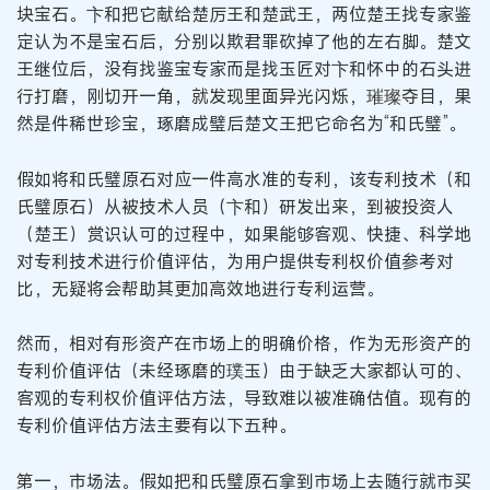
块宝石。卞和把它献给楚厉王和楚武王，两位楚王找专家鉴
定认为不是宝石后，分别以欺君罪砍掉了他的左右脚。楚文
王继位后，没有找鉴宝专家而是找玉匠对卞和怀中的石头进
行打磨，刚切开一角，就发现里面异光闪烁，璀璨夺目，果
然是件稀世珍宝，琢磨成璧后楚文王把它命名为“和氏璧”。
假如将和氏璧原石对应一件高水准的专利，该专利技术（和
氏璧原石）从被技术人员（卞和）研发出来，到被投资人
（楚王）赏识认可的过程中，如果能够客观、快捷、科学地
对专利技术进行价值评估，为用户提供专利权价值参考对
比，无疑将会帮助其更加高效地进行专利运营。
然而，相对有形资产在市场上的明确价格，作为无形资产的
专利价值评估（未经琢磨的璞玉）由于缺乏大家都认可的、
客观的专利权价值评估方法，导致难以被准确估值。现有的
专利价值评估方法主要有以下五种。
第一，市场法。假如把和氏璧原石拿到市场上去随行就市买