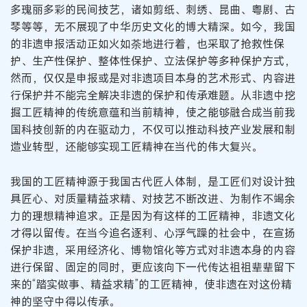
多瑰丽多彩的民间技艺，诸如剪纸、刺绣、昆曲、粤剧、古
琴等等，无不展现了中华历史文化的博大精深。如今，我国
的非遗申报活动正如火如荼地进行着，也采取了抢救性保
护、生产性保护、整体性保护、立法保护等多种保护方式，
然而，仅仅是申报或是对非遗项目本身的艺术形式、内容进
行保护并不能完全解决非遗的保护和传承难题。从非遗中挖
掘工匠精神的传统意蕴和当前精神，使之能够融合成当前我
国科技创新的内在驱动力，不仅可以推动科技产业发展和制
造业转型，还能够实现工匠精神在当代的伟大复兴。
我国的工匠精神源于我国古代匠人体制，是工匠们对设计独
具匠心、对质量精益求精、对技艺不断改进、为制作不竭余
力的理想精神追求。正是因为有这样的工匠精神，非遗文化
才得以留传。在当今追名逐利、心浮气躁的社会中，在宣扬
保护非遗，采用经济化、博物馆化等方式对非遗本身的内容
进行保留、固定的同时，更应该向下一代传达祖祖辈辈留下
来的“踏实做事、精益求精”的工匠精神，使非遗在对这份精
神的坚守中得以传承。