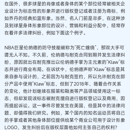
在国外，很多球星的肖像或者身体的某个部位经常被相关企
业设计为标志性的形象并进行版权登记或者注册为商标，例
如乔丹的经典扣篮形象。当然，名人门前是非多，在这种涉
及到球星身体形象部位的设计、营销和利益分配中，经常存
在着许多法律纠纷，例如下面这个例子。
NBA巨星伦纳德的防守技能被称为“死亡缠绕”，那双大手可
谓无人不知。不久前，伦纳德与耐克合同到期并发生法律纠
纷，原因就出在耐克推出以伦纳德手掌为主元素的“Klaw”标
志并进行商业布局。在诉状中，伦纳德声称“Klaw”标志是其
亲自参与设计的，之前因为与耐克签约，所以允许耐克在部
分产品中使用“Klaw”标志，但到了2018年，随着合作关系
的变化，他计划继续在服装和鞋类等产品领域使用这一标
志，但却发现该标志被耐克擅自进行版权登记以及商用，因
而提起诉讼。这一事件尽管发生在美国，但是其中的法律问
题，却值得我们研究。例如，某个国内的知名运动员将自己
的手掌或者其他身体部位提供给某个商业公司用于设计形象
LOGO，发生纠纷后在版权层面他如何主张自己的权利？