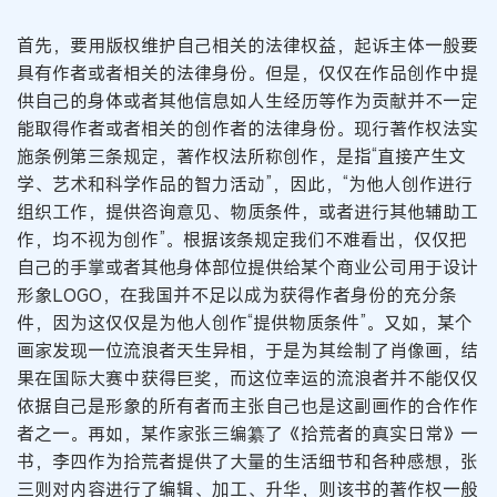
首先，要用版权维护自己相关的法律权益，起诉主体一般要
具有作者或者相关的法律身份。但是，仅仅在作品创作中提
供自己的身体或者其他信息如人生经历等作为贡献并不一定
能取得作者或者相关的创作者的法律身份。现行著作权法实
施条例第三条规定，著作权法所称创作，是指“直接产生文
学、艺术和科学作品的智力活动”，因此，“为他人创作进行
组织工作，提供咨询意见、物质条件，或者进行其他辅助工
作，均不视为创作”。根据该条规定我们不难看出，仅仅把
自己的手掌或者其他身体部位提供给某个商业公司用于设计
形象LOGO，在我国并不足以成为获得作者身份的充分条
件，因为这仅仅是为他人创作“提供物质条件”。又如，某个
画家发现一位流浪者天生异相，于是为其绘制了肖像画，结
果在国际大赛中获得巨奖，而这位幸运的流浪者并不能仅仅
依据自己是形象的所有者而主张自己也是这副画作的合作作
者之一。再如，某作家张三编纂了《拾荒者的真实日常》一
书，李四作为拾荒者提供了大量的生活细节和各种感想，张
三则对内容进行了编辑、加工、升华，则该书的著作权一般