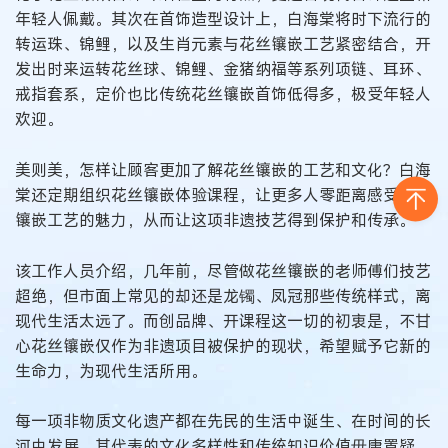
年轻人佩戴。其次在首饰造型设计上，白海棠将时下流行的
转运珠、锦鲤，以及生肖元素与花丝镶嵌工艺紧密结合，开
发出时来运转花丝球、锦鲤、金猪纳福等系列项链、耳环、
戒指套系，定价也比传统花丝镶嵌首饰低得多，极受年轻人
欢迎。
美则美，怎样让顾客更加了解花丝镶嵌的工艺和文化？白海
棠还定期组织花丝镶嵌体验课程，让更多人零距离感受花丝
镶嵌工艺的魅力，从而让这项非遗技艺得到保护和传承。
该工作人员介绍，几年前，尽管做花丝镶嵌的老师傅们技艺
超绝，但市面上常见的却还是龙镯、凤冠那些传统样式，离
现代生活太远了。而创品牌、开课程这一切的初衷是，不甘
心花丝镶嵌仅作为非遗项目被保护的现状，希望赋予它新的
生命力，为现代生活所用。
每一项非物质文化遗产都在先民的生活中诞生、在时间的长
河中发展，其代表的文化多样性和传统知识价值毋庸置疑。