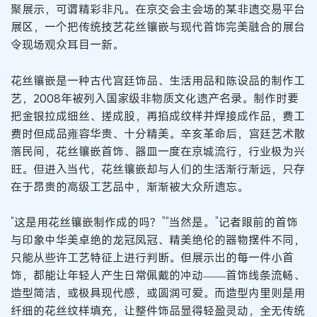
聚展示，可谓精彩非凡。在京交会主会场的某非遗交易平台
展区，一个把传统技艺花丝镶嵌与现代首饰完美融合的展台
令现场观众耳目一新。
花丝镶嵌是一种古代宫廷饰品、生活用品和陈设品的制作工
艺，2008年被列入国家级非物质文化遗产名录。制作时要
把金银拉成细丝、搓成股，再掐成纹样并焊接成作品，费工
费时但成品雍容华贵、十分精美。辛亥革命后，宫廷艺术散
落民间，花丝镶嵌首饰、器皿一度在京城流行，行业极为兴
旺。但进入当代，花丝镶嵌却与人们的生活渐行渐远，只存
在于昂贵的高级工艺品中，渐渐被大众所遗忘。
“这是用花丝镶嵌制作成的吗？”“当然是。”记者眼前的首饰
与印象中华美卓绝的龙冠凤冠、精美绝伦的器物摆件不同，
只能从些许工艺特征上进行判断。但展示出的每一件小首
饰，都能让年轻人产生日常佩戴的冲动——首饰线条流畅、
造型简洁，或极具现代感，或圆润可爱。而造型内里则是用
纤细的花丝纹样填充，让整件饰品显得轻盈灵动，全无传统