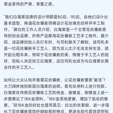
黄金首饰的严肃、笨重之感。
“我们白海棠品牌的设计师都是80后、90后，由他们设计出
基本造型，再请花丝镶嵌师傅设计花丝填充纹样并手工制
作。”展台的工作人员介绍，白海棠是一个主营花丝镶嵌首
饰的创业品牌，所有产品都用花丝镶嵌工艺手工制作。据介
绍，该品牌创始人在打车时，与司机聊天了解到，该司机本
是一位花丝镶嵌手工艺人，因为活儿太少无法支持生活，就
开起出租车来。惊叹于花丝镶嵌的美，惋惜于手工艺人的现
状，创始人决定创立白海棠，这位司机也成为与白海棠长期
合作的手工艺人。
如何让大众认知并喜爱花丝镶嵌，让花丝镶嵌重新“复活”？
大刀阔斧地创新是白海棠的选择。首先在用料上进行创新。
白海棠在传统花丝镶嵌工艺的纯金、银镀金、铜镀金上进一
步摸索出了18K金原料。“18K金质地更硬，增加了掐丝的难
度。”但18K金的好处也显而易见：拉出的丝更细，进一步强
化了花丝镶嵌首饰纤细轻盈的特点，更适合现代首饰造型和