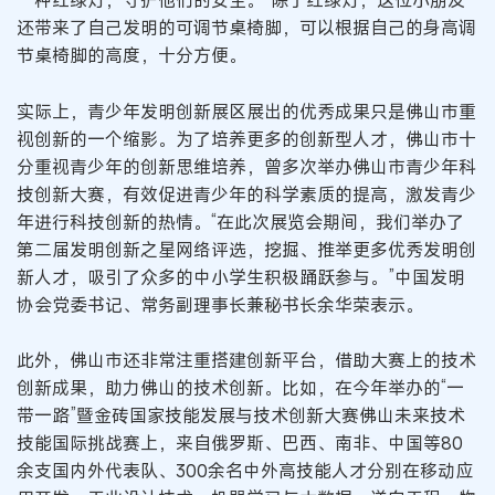
一种红绿灯，守护他们的安全。”除了红绿灯，这位小朋友
还带来了自己发明的可调节桌椅脚，可以根据自己的身高调
节桌椅脚的高度，十分方便。
实际上，青少年发明创新展区展出的优秀成果只是佛山市重
视创新的一个缩影。为了培养更多的创新型人才，佛山市十
分重视青少年的创新思维培养，曾多次举办佛山市青少年科
技创新大赛，有效促进青少年的科学素质的提高，激发青少
年进行科技创新的热情。“在此次展览会期间，我们举办了
第二届发明创新之星网络评选，挖掘、推举更多优秀发明创
新人才，吸引了众多的中小学生积极踊跃参与。”中国发明
协会党委书记、常务副理事长兼秘书长余华荣表示。
此外，佛山市还非常注重搭建创新平台，借助大赛上的技术
创新成果，助力佛山的技术创新。比如，在今年举办的“一
带一路”暨金砖国家技能发展与技术创新大赛佛山未来技术
技能国际挑战赛上，来自俄罗斯、巴西、南非、中国等80
余支国内外代表队、300余名中外高技能人才分别在移动应