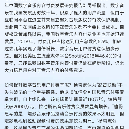
年中国数字音乐内容付费发展研究报告》同样指出，数字音
乐在我国发展历时数十年，积累了庞大的用户流量，但由于
互联网平台在过去并未建立起对音乐版权的有效保护机制，
因此用户在网络上收听和下载音乐时都不需要付出成本。自
版权政策加强以来，我国数字音乐内容付费业务也开始迅速
发展，2018年，付费用户占比达到用户总数的5.3%，相较
过去几年实现了翻倍增长，数字音乐用户付费意识初步形
成。但对比美国主流流媒体平台Spotify2018年46.4%的付
费率，只能说我国数字音乐内容付费仍处在起步阶段，仍需
大力培养用户对于音乐内容的付费意识。
如何提升数字音乐用户付费率呢？杨奇虎认为“影音联动”不
失为破局的一个重要路径。他以《陈情令》国风音乐付费专
辑为例，自上线以来，该专辑累计销量近110万张，销售额
突破2000万元，拉动腾讯音乐付费会员数显著增长。“值得
思考的是，爆款音乐作品拉动音乐付费的效果不太明显，但
爆款电视剧拉动视频付费的效果却较为明显。”杨奇虎分
析，这是因为音乐产品的生命周期较短，而电视剧的生命周