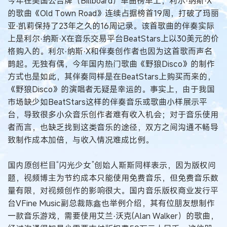
今年在美国公告牌（Billboard）单曲榜单上，利尔·纳斯·X
的歌曲《Old Town Road》连续占据榜首19周，打破了玛丽
亚·凯莉保持了23年之久的16周记录。该首歌曲的伴奏实际
上是利尔·纳斯·X在音乐交易平台BeatStars上以30美元的价
格购入的。利尔·纳斯·X和伴奏创作者也因为这首歌而声名
鹊起。无独有偶，今年国内热门歌曲《野狼Disco》的制作
方式也是如此，其伴奏同样是在BeatStars上购买而来的，
《野狼Disco》的演唱者无疑是幸运的。事实上，由于我国
市场缺少如BeatStars这样的伴奏音乐或歌曲小样展示平
台，导致很多小众音乐创作者难有收入机会；对于音乐使用
者而言，也缺乏找到这类音乐的途径，双方之间沟通不畅导
致制作成本加倍，与收入情况难成比例。
国内原创栏目“闪光少女”创始人斯斯同样表示，因为版权问
题，视频博主为节约成本只能使用免费音乐，但免费音乐数
量有限，对视频创作的影响很大。国内音乐版权商业发行平
台VFine Music副总裁陈鑫也举例介绍，其有位朋友想制作
一款音乐游戏，需要使用艾兰·沃克(Alan Walker）的歌曲，