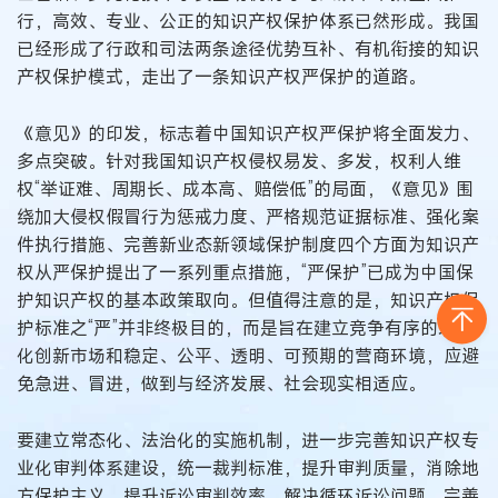
行，高效、专业、公正的知识产权保护体系已然形成。我国
已经形成了行政和司法两条途径优势互补、有机衔接的知识
产权保护模式，走出了一条知识产权严保护的道路。
《意见》的印发，标志着中国知识产权严保护将全面发力、
多点突破。针对我国知识产权侵权易发、多发，权利人维
权“举证难、周期长、成本高、赔偿低”的局面，《意见》围
绕加大侵权假冒行为惩戒力度、严格规范证据标准、强化案
件执行措施、完善新业态新领域保护制度四个方面为知识产
权从严保护提出了一系列重点措施，“严保护”已成为中国保
护知识产权的基本政策取向。但值得注意的是，知识产权保
护标准之“严”并非终极目的，而是旨在建立竞争有序的现代
化创新市场和稳定、公平、透明、可预期的营商环境，应避
免急进、冒进，做到与经济发展、社会现实相适应。
要建立常态化、法治化的实施机制，进一步完善知识产权专
业化审判体系建设，统一裁判标准，提升审判质量，消除地
方保护主义，提升诉讼审判效率、解决循环诉讼问题，完善