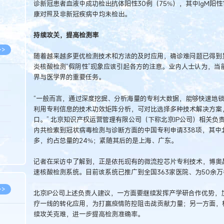
诊新冠患者血液中成功检出抗体阳性30例（75%），其中IgM阳性1
8.05
康对照及非新冠疾病中均未检出。
8.05
持续攻关，提高检测率
>>
随着越来越多更优检测技术和方法的及时应用，确诊难问题已得到
炎核酸检测“假阴性”现象应该引起各方的注意。业内人士认为，当
界与医学界的重要任务。
8.06
“一般而言，通过深度挖掘、分析海量的专利大数据，能够快速地
利用专利信息的技术功效矩阵分析，可对比选择多种技术解决方案
8.05
口。” 北京知识产权运营管理有限公司（下称北京IP公司）相关
8.05
内共检索到冠状病毒检测与诊断方面的中国专利申请338项，其
多，约占总量的24%；紧随其后的是上海、广东。
8.04
8.04
记者在采访中了解到，正是依托现有的微流控芯片专利技术，博奥
速核酸检测系统。目前该系统已推广到全国363家医院、为50余
>>
北京IP公司上述负责人建议，一方面要继续发挥产学研合作优势，
疗一线的转化应用，为打赢疫情防控阻击战贡献力量；另一方面，
续攻关克难，进一步提高检测准确率。