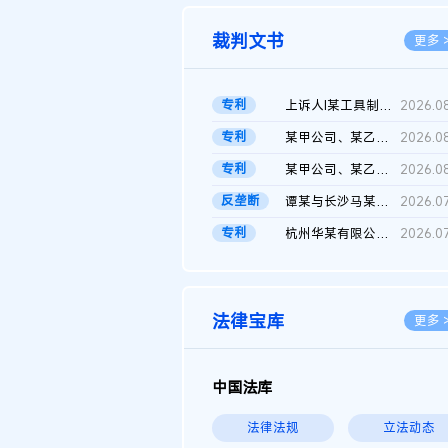
裁判文书
更多 
专利
上诉人I某工具制品有限公司与被上诉人程某及一审被告中华人民共和...
2026.0
专利
某甲公司、某乙公司、某丙公司申请诉前行为保全复议裁定书
2026.0
专利
某甲公司、某乙公司、官某与某丙公司专利申请权权属纠纷 二审判决...
2026.0
反垄断
谭某与长沙马某堆农产品股份有限公司滥用市场支配地位纠纷二审裁...
2026.0
专利
杭州华某有限公司与菲某有限公司侵害发明专利权纠纷
2026.0
法律宝库
更多 
中国法库
法律法规
立法动态