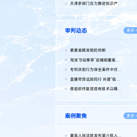
2026.0
天津多部门合力推进知识产权保护工作
2026.0
审判动态
更多 
要素省略发明的判断
2026.0
淘宝“B站推荐”店铺刷量案维持原判，两被告连带赔偿150万元
2026.0
专利诉前行为保全案件中对仿制药申请人曾作出三类声明的考量及违...
2026.0
直播带货诋毁同行 所谓“临场发挥”不免责
2026.0
借助软件复现现有技术以确认相关参数特征是否被公开
2026.0
案例聚焦
更多 
最高人民法院发布第六批人民法院种业知识产权司法保护典型案例 含...