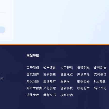
网站导航
关于我们
知产速递
人工智能
律师动态
审判动态
广
国际知产
案例聚焦
法官视点
理论前沿
实务探讨
2室
知识问答
趣味知产
互联网
维权之路
top专题
知产大数据
文化创意
创新科技
权利诞生
转让许可
法律宝库
裁判文书
权利查询