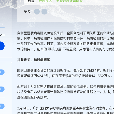
标签：
专利技术
新型冠状病毒肺炎
+
-
字号:
自新型冠状病毒肺炎疫情发生后，全国各地科研团队和医药企业与
com
情。其中，病毒检测作为疫情防控的重要一环，病毒检测的速度快
一系列工作的效率。日前，国内多个研发攻关团队相继宣布，成功
术的加持下，创新的“硬核力量”不断显现，成为阻击疫情的有力武
加紧攻关，与时间赛跑
国家卫生健康委员会的统计数据显示，截至2月17日24时，据31
>
现有疑似病例6242例，尚在医学观察的密切接触者14.1552万人。
面对数十万计的密切接触者以及大量的疑似病例，如何利用更先进
>
状感染者和非感染者是当前防控疫情亟待解决的问题之一。为此，
速检测新冠肺炎技术。
>
2月14日，广州医科大学呼吸疾病国家重点实验室发布消息称，在
中国科学院广州生物医药与健康研究院等单位，研发出新型冠状病毒