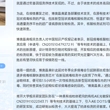
就是通过宏基因组测序技术发现的。不过，由于该技术的成本高且
为此，在疫情暴发之初，博奥晶典紧急部署技术攻关，在原有技术
冠状病毒检测的产品，包括新型冠状病毒核酸检测试剂、恒温扩增
高通量测序平台的超广谱病原微生物检测。其中，核酸检测试剂可
快速筛查。
博奥晶典相关负责人对中国知识产权报记者表示，新冠病毒核酸检
其应用（申请号：CN201510479272.9）”等专利技术的基
术的创新原理，设计特异性引物对和探针组，开发相应的病毒检测
的检测结果，快于目前较为普遍采用的实时荧光定量PCR方法。
批后有望尽快应用于疫情防控一线。
>>
值得一提的是，博奥晶典针此前对冬季众多病毒会引起肺部炎症急
道多病毒核酸快速检测芯片”在新冠病毒检测中也发挥了作用。“通
泌物样本，便可在1.5小时内一次性检测包含新型冠状病毒在内的
7.31
毒、同时排查其他引起相似症状病毒感染的目的。”博奥晶典上述
南开大学相关研发团队则在“一种具有线粒体靶向的有机AIE光敏探
5.14
CN201911022343.7）等专利技术的基础上下，引入AIE D
5.08
的研发实验，成功研制出检测卡，大大提高了抗体检测的灵敏度。