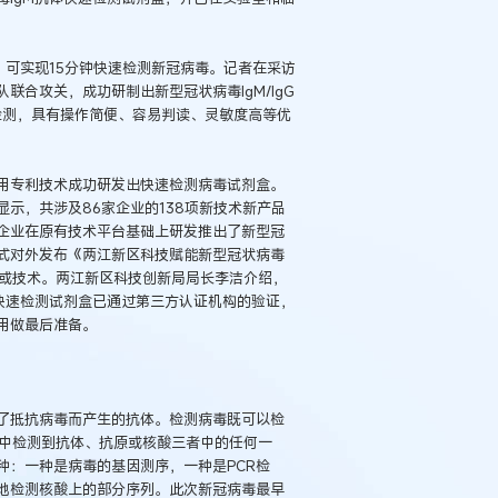
，可实现15分钟快速检测新冠病毒。记者在采访
合攻关，成功研制出新型冠状病毒IgM/IgG
检测，具有操作简便、容易判读、灵敏度高等优
用专利技术成功研发出快速检测病毒试剂盒。
示，共涉及86家企业的138项新技术新产品
企业在原有技术平台基础上研发推出了新型冠
式对外发布《两江新区科技赋能新型冠状病毒
品或技术。两江新区科技创新局局长李洁介绍，
体快速检测试剂盒已通过第三方认证机构的验证，
用做最后准备。
例：刘某与西安某生物科
作开发合同纠纷案
了抵抗病毒而产生的抗体。检测病毒既可以检
液中检测到抗体、抗原或核酸三者中的任何一
种：一种是病毒的基因测序，一种是PCR检
性地检测核酸上的部分序列。此次新冠病毒最早