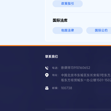
政策指引
国际法库
他国法律
国际公约
联系我们
徐律师13910160652
电话：
中国北京市东城区东长安街1号东方
地址：
场东方经贸城东一办公楼1501-150
100738
邮编：