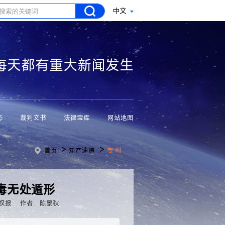
中文
每天都有重大新闻发生
态
裁判文书
法律宝库
网站地图
>
>
首页
知产速递
专 利
毒无处遁形
权报
作者：陈景秋