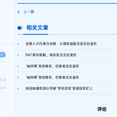
3.26
上一篇
8.06
8.04
相关文章
8.04
8.03
全国人大代表马化腾：让侵权盗版劣迹无处遁形
>>
BAT联合围剿，域名抢注无处遁形
“鲍师傅”亮剑维权，仿冒者无处遁形
“鲍师傅”亮剑维权，仿冒者无处遁形
7.28
7.21
7.17
新冠病毒检测公司被“专利流氓”堡垒投资盯上
7.02
评论
6.22