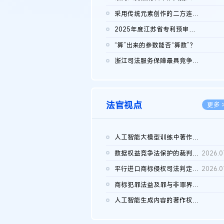
2026.0
采用传统元素创作的二方连续装饰图案作品的独创性及侵权对比认定
2026.0
2025年度江苏省专利预审典型案例
2026.0
“算”出来的参数能否“算数”？
2026.0
浙江司法服务保障最具竞争力营商环境建设典型案例（第二批）含侵...
2026.0
法官视点
更多 
人工智能大模型训练中著作权的合理使用
2026.0
数据权益竞争法保护的裁判路径构建
2026.0
平行进口商标侵权司法判定规则的困境与纾解
2026.0
商标犯罪法益及罪与非罪界限研究
2026.0
人工智能生成内容的著作权司法认定：演进逻辑、现实困境与规则建...
2026.0