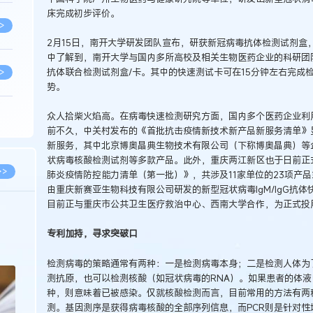
床完成初步评价。
>
2月15日，南开大学研发团队宣布，研获新冠病毒抗体检测试剂盒
中了解到，南开大学与国内多所高校及相关生物医药企业的科研团队联
抗体联合检测试剂盒/卡。其中的快速测试卡可在15分钟左右完成
>
势。
众人拾柴火焰高。在病毒快速检测研究方面，国内多个医药企业利
>
前不久，中关村发布的《首批抗击疫情新技术新产品新服务清单》显
新服务，其中北京博奥晶典生物技术有限公司（下称博奥晶典）等
状病毒核酸检测试剂等多款产品。此外，重庆两江新区也于日前正
>
>>
肺炎疫情防控能力清单（第一批）》，共涉及11家单位的23项产
由重庆新赛亚生物科技有限公司研发的新型冠状病毒IgM/IgG抗
目前正与重庆市公共卫生医疗救治中心、西南大学合作，为正式投
>
2026.03.09
2026.02.10
专利加持，寻求突破口
著名知识产权律师徐新明接受《中国经营
徐新明律师经典案
报》采访：技术革新下知识产权保护面临新
技有限公司技术合
挑战与应对策略
>
检测病毒的策略通常有两种：一是检测病毒本身；二是检测人体为
测抗原，也可以检测核酸（如冠状病毒的RNA）。如果患者的体
种，则意味着已被感染。仅就核酸检测而言，目前常用的方法有两
>
测。基因测序是获得病毒核酸的全部序列信息，而PCR则是针对