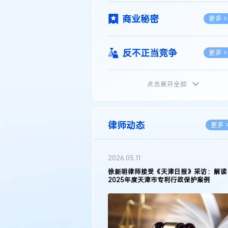
商业秘密
更多 >
反不正当竞争
更多 >
点击展开全部
植物新品种
更多 >
地理标志
更多 >
律师动态
更多 
集成电路布图设计
更多 >
2026.05.11
徐新明律师接受《天津日报》采访：解读
2025年度天津市专利行政保护案例
技术合同
更多 >
传统文化
更多 >