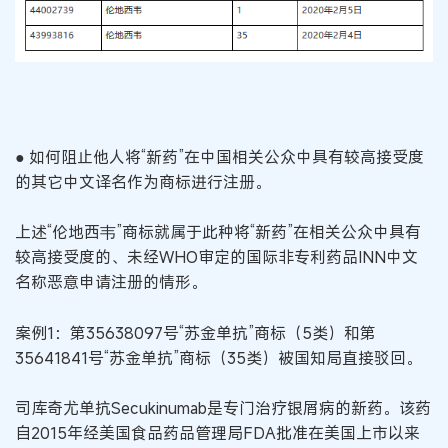
● 如何阻止他人将“新药”在中国相关公众中具有较高接受度
的其它中文译名作为商标进行注册。
上述“伦地西韦”商标就属于此种将“新药”在相关公众中具有
较高接受度的、未经WHO审定的国际非专利药品INN中文
名称恶意申请注册的情形。
案例1：第35638097号“苏金单抗”商标（5类）和第
35641841号“苏金单抗”商标（35类）被国知局直接驳回。
司库奇尤单抗Secukinumab是专门治疗银屑病的新药。该药
自2015年经美国食品药品管理局FDA批准在美国上市以来