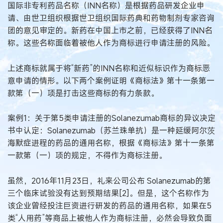
国际非专利药品名称（INN名称）是根据药品研发企业申
请、由世卫组织根据世卫组织国际药典和药物制剂专家咨询
团的意见审定的。新药在中国上市之前，已经获得了INN名
称。这些名称面临着被他人作为商标进行申请注册的风险。
上述商标就属于将“新药”的INN名称和近似标识作为商标恶
意申请的情形。以下两个案例证明《商标法》第十一条第一
款第（一）项是打击这些商标的有力条款。
案例1：关于第5类申请注册的Solanezumab商标的异议决定
书中认定：Solanezumab（苏兰珠单抗）是一种延缓阿尔茨
海默症进程的药品的通用名称，根据《商标法》第十一条第
一款第（一）项的规定，不得作为商标注册。
虽然，2016年11月23日，礼来公司公布 Solanezumab的第
三个临床试验没有达到预期结果[2]。但是，这个名称作为
该企业曾经投注巨资进行研发的药品的通用名称，如果在5
类“人用药”等商品上被他人作为商标注册，必然会导致负面