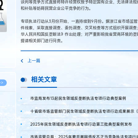
谈判等竞争方式直接将特许经营权授予特定国有企业，无法律法规
和补贴等妨碍民营企业公平竞争的行为。
专项执法行动从3月份开始，一直持续到9月份。据浙江省市场监
件线索，采取直接调查、委托调查、交叉检查等方式组织开展调查
华人民共和国反垄断法》作出处理；对严重影响我省营商环境的垄
提请相关部门进行问责。
上一篇
相关文章
>>
市监局发布13起民生领域反垄断执法专项行动典型案例
十省级市场监管部门民生领域反垄断执法专项行动成果展示
8.07
5.14
2023年民生领域反垄断执法专项行动第三批典型案例发布
5.08
市场监管总局：2025年要开展网络反不正当竞争执法专项行