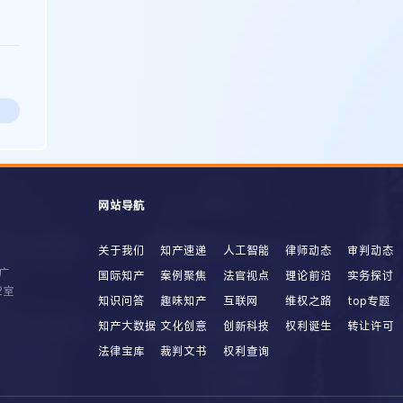
网站导航
关于我们
知产速递
人工智能
律师动态
审判动态
广
国际知产
案例聚焦
法官视点
理论前沿
实务探讨
2室
知识问答
趣味知产
互联网
维权之路
top专题
知产大数据
文化创意
创新科技
权利诞生
转让许可
法律宝库
裁判文书
权利查询