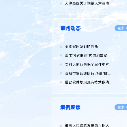
2026.0
天津高院关于调整天津滨海高新技术产业开发区华苑科技园一审普通...
2026.0
审判动态
更多 
要素省略发明的判断
2026.0
淘宝“B站推荐”店铺刷量案维持原判，两被告连带赔偿150万元
2026.0
专利诉前行为保全案件中对仿制药申请人曾作出三类声明的考量及违...
2026.0
直播带货诋毁同行 所谓“临场发挥”不免责
2026.0
借助软件复现现有技术以确认相关参数特征是否被公开
2026.0
案例聚焦
更多 
最高人民法院发布第六批人民法院种业知识产权司法保护典型案例 含...