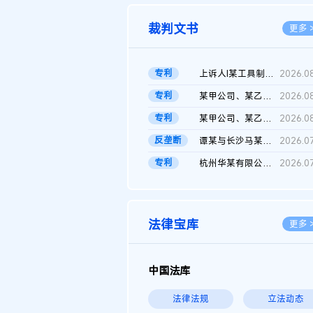
裁判文书
更多 
专利
上诉人I某工具制品有限公司与被上诉人程某及一审被告中华人民共和...
2026.0
专利
某甲公司、某乙公司、某丙公司申请诉前行为保全复议裁定书
2026.0
专利
某甲公司、某乙公司、官某与某丙公司专利申请权权属纠纷 二审判决...
2026.0
反垄断
谭某与长沙马某堆农产品股份有限公司滥用市场支配地位纠纷二审裁...
2026.0
专利
杭州华某有限公司与菲某有限公司侵害发明专利权纠纷
2026.0
法律宝库
更多 
中国法库
法律法规
立法动态