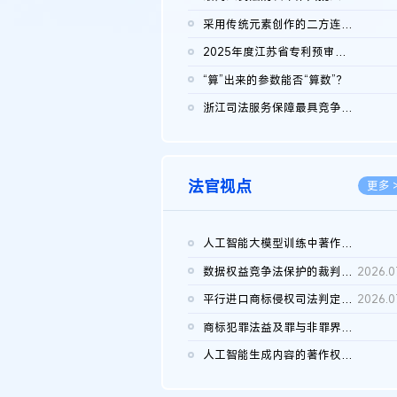
2026.0
采用传统元素创作的二方连续装饰图案作品的独创性及侵权对比认定
2026.0
2025年度江苏省专利预审典型案例
2026.0
“算”出来的参数能否“算数”？
2026.0
浙江司法服务保障最具竞争力营商环境建设典型案例（第二批）含侵...
2026.0
法官视点
更多 
人工智能大模型训练中著作权的合理使用
2026.0
数据权益竞争法保护的裁判路径构建
2026.0
平行进口商标侵权司法判定规则的困境与纾解
2026.0
商标犯罪法益及罪与非罪界限研究
2026.0
人工智能生成内容的著作权司法认定：演进逻辑、现实困境与规则建...
2026.0