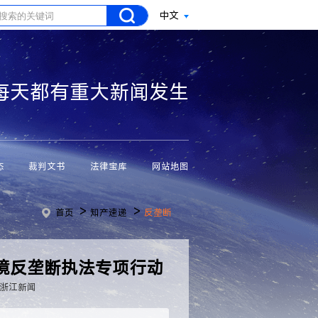
中文
每天都有重大新闻发生
态
裁判文书
法律宝库
网站地图
>
>
首页
知产速递
反垄断
境反垄断执法专项行动
浙江新闻