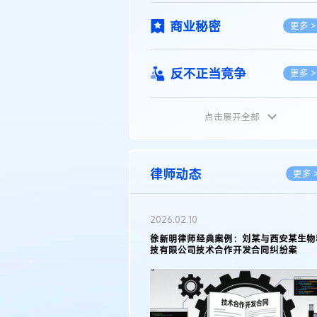
商业秘密
更多 >
反不正当竞争
更多 >
点击展开全部
植物新品种
更多 >
地理标志
更多 >
律师动态
更多 
集成电路布图设计
更多 >
2026.02.10
权律师徐新明接受《中国经营
徐新明律师经典案例：刘某与西安某生物
技术革新下知识产权保护面临新
技有限公司技术合作开发合同纠纷案
技术合同
策略
更多 >
传统文化
更多 >