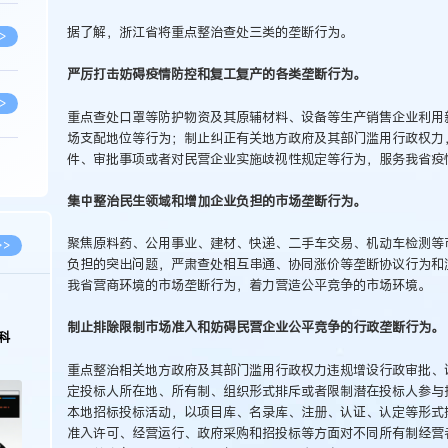
据了解，浙江省将重点整治查处三类的垄断行为。
>
严厉打击妨碍疫情防控和复工复产的各类垄断行为。
>
重点查处口罩等防护物资及其原辅材料、设备等生产销售企业利用
场支配地位等行为；制止纠正有关地方政府及其部门滥用行政权力
件、审批事项或者对民营企业实施歧视性规定等行为，服务我省疫情
>
集中整治民生领域和增加企业负担的市场垄断行为。
>
聚焦原料药、公用事业、建材、快递、二手车交易、机动车检测等
>>
负担的突出问题，严肃查处相互串通、协同涨价等垄断协议行为和
我省营商环境的市场垄断行为，着力营造公平竞争的市场环境。
>
制止排除限制市场准入和妨碍民营企业公平竞争的行政垄断行为。
科
重点整治相关地方政府及其部门滥用行政权力违规增设行政审批、
>
定投标人所在地、所有制、组织形式排斥或者限制潜在投标人参与
本地招标投标活动，以项目库、名录库、注册、认证、认定等形式
准入许可、经营运行、政府采购和招投标等方面对不同所有制经营
>