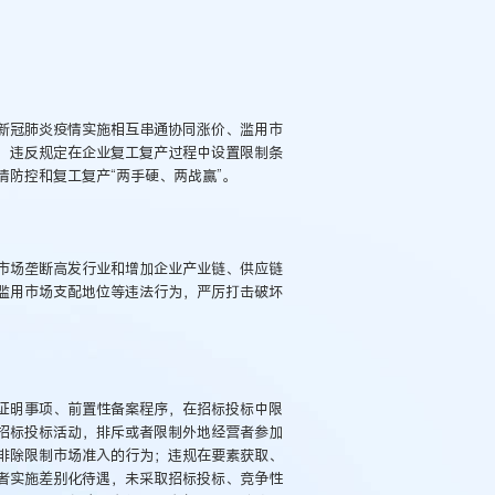
新冠肺炎疫情实施相互串通协同涨价、滥用市
，违反规定在企业复工复产过程中设置限制条
防控和复工复产“两手硬、两战赢”。
市场垄断高发行业和增加企业产业链、供应链
滥用市场支配地位等违法行为，严厉打击破坏
证明事项、前置性备案程序，在招标投标中限
招标投标活动，排斥或者限制外地经营者参加
排除限制市场准入的行为；违规在要素获取、
者实施差别化待遇，未采取招标投标、竞争性