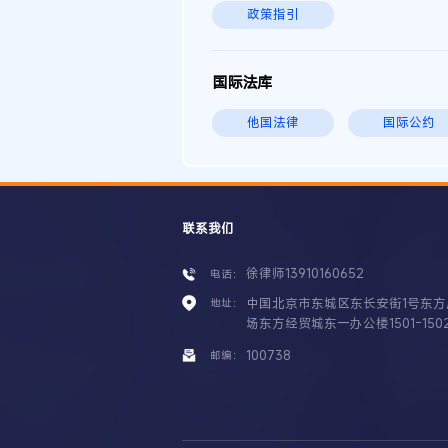
政策指引
国际法库
他国法律
国际公约
联系我们
徐律师13910160652
电话：
中国北京市东城区东长安街1号东方
地址：
场东方经贸城东一办公楼1501-150
100738
邮编：