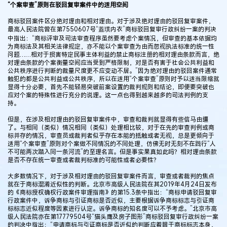
“个案审查”原则在驳回复审案件中的适用空间
商标驳回案件区分绝对理由和相对理由。对于涉及绝对理由的驳回复审案件，
最高人民法院曾在第7550607号“蓋璞内衣”商标驳回复审行政纠纷一案的判决
中指出：“商标评审及司法审查程序虽然要考虑个案情况，但审查的基本依据均
为商标法及其相关法律规定，亦不能以个案审查为由而忽视执法标准的统一性
问题……相对于损害特定民事主体利益的禁止商标注册的相对理由条款而言，绝
对理由条款的个案衡量空间应当受到严格限制，对是否有害于社会公共利益和
公共秩序进行判断的裁量尺度更不应变动不居。”因为绝对理由的驳回案件通常
触犯的都是公共利益或公共秩序，所以在适用“个案审查”原则时予以适当限缩就
显得十分必要，首先不能轻易突破前案设置的裁判规则和结论，即便要突破也
应对个案的特殊性进行充分的说理。这一点也得到越来越多的司法判例的支
持。
但是，在涉及相对理由的驳回复审案件中，审查和裁判就显得有些信马由缰
了。与相同（类似）情况相同（类似）处理相比较，对于在先的审查判例或商
标并存的情况，审查员或裁判者似乎存在本能的抵触或者无视，总是更倾向于
适用“个案审查”原则对个案做不同情况的不同处理，仿佛无时无刻不在践行“人
不可能两次踏入同一条河流”的至理名言。但是事实果真如此吗？相对理由条款
是否不存在统一审查或者裁判标准的可能性或者必要性？
大多数情况下，对于涉及相对理由的驳回复审案件而言，审查或者裁判的焦点
就在于商标混淆近似性的判断。北京市高级人民法院在其2019年4月24日发布
的《商标授权确权行政案件审理指南》的第15.3条中指出：“商标申请驳回复审
行政案件中，诉争商标与引证商标是否近似，主要根据诉争商标标志与引证商
标标志近似程度等因素进行认定。诉争商标的知名度可以不予考虑。”北京市高
级人民法院亦在第17779504号“猫头鹰及房子图形”商标驳回复审行政纠纷一案
的判决中指出：“申请商标与引证商标是否近似的判断应着眼于商标标志本身，