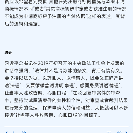
员应该希望看到类似“其他在先注册商标的情况与本案申请
商标情况不同”或者“其它商标初步审定或者获准注册的情况
不能成为申请商标应予注册的当然依据”这样的表述，其背
后的逻辑和理据。
结语
习近平总书记在2019年初召开的中央政法工作会上发表的
讲话中强调：“法律并不是冷冰冰的条文，背后有情有义。
要坚持以法为据、以理服人、以情感人，既要义正辞严讲
清‘法理’，又要循循善诱讲明‘事理’，感同身受讲透‘情理’，
让当事人胜败皆明、心服口服。”在驳回复审案件的审查
中，坚持尝试厘清案件的共性和个性，对审查或者裁判结果
进行充分的说理，保护申请人的信赖利益，大概就可以不断
接近“让当事人胜败皆明、心服口服”的目标了。