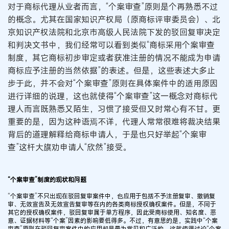
对于商标代理从业者而言，“个案审查”原则是个再熟悉不过
的概念。尤其在国家知识产权局（原商标评审委员会）、北
京知识产权法院和北京市高级人民法院下发的驳回复审决定
和判决文书中，我们经常可以看到类似“商标采用个案审查
制度，其它商标初步审定或者获准注册的情况不能成为申请
商标应予注册的当然依据”的表述。但是，这些表述大多止
步于此，并不会对“个案审查”原则在具体案件中的适用原因
进行详细的说理，这也就使得“个案审查”这一概念对商标代
理人而言既熟悉又陌生，习惯了接受但又时常心有不甘。更
重要的是，因为这种语焉不详，代理人常常很难将裁决结果
背后的道理解释给商标申请人，于是也只好举起“个案审
查”这杆大旗劝申请人“欣然”接受。
“个案审查”制度的现状和问题
“个案审查”不只出现在驳回复审案件中，也应用于包括不予注册复审、撤销复
审、无效宣告及无效宣告复审等在内的各类商标授权确权案件。但是，不同于
其它的授权确权案件，驳回复审属于单方程序，因此受商标使用、知名度、恶
意、证据材料等“个案”因素的影响要低得多。不过，有意思的是，实践中“个案
审查”原则在驳回复审案件中的应用却是最为常见和广泛的。这就使得讨论“个案