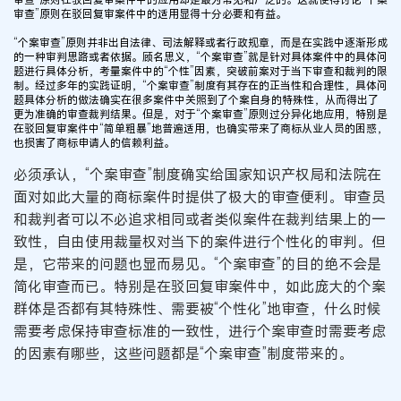
审查”原则在驳回复审案件中的适用显得十分必要和有益。
“个案审查”原则并非出自法律、司法解释或者行政规章，而是在实践中逐渐形成
的一种审判思路或者依据。顾名思义，“个案审查”就是针对具体案件中的具体问
题进行具体分析，考量案件中的“个性”因素，突破前案对于当下审查和裁判的限
制。经过多年的实践证明，“个案审查”制度有其存在的正当性和合理性，具体问
题具体分析的做法确实在很多案件中关照到了个案自身的特殊性，从而得出了
更为准确的审查裁判结果。但是，对于“个案审查”原则过分异化地应用，特别是
在驳回复审案件中“简单粗暴”地普遍适用，也确实带来了商标从业人员的困惑，
也损害了商标申请人的信赖利益。
必须承认，“个案审查”制度确实给国家知识产权局和法院在
面对如此大量的商标案件时提供了极大的审查便利。审查员
和裁判者可以不必追求相同或者类似案件在裁判结果上的一
致性，自由使用裁量权对当下的案件进行个性化的审判。但
是，它带来的问题也显而易见。“个案审查”的目的绝不会是
简化审查而已。特别是在驳回复审案件中，如此庞大的个案
群体是否都有其特殊性、需要被“个性化”地审查，什么时候
需要考虑保持审查标准的一致性，进行个案审查时需要考虑
的因素有哪些，这些问题都是“个案审查”制度带来的。