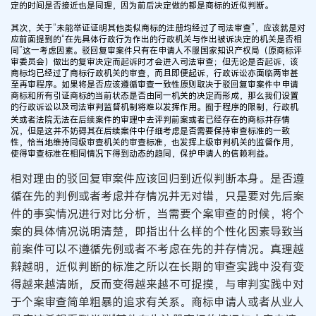
定的时间是否接近也是同理，因为前后决定做的都是商标的近似判断。
其次，关于“未能举证证明其他类似商标的注册均经过了司法审查”，应该就是对
应前面提到的“在先具体行政行为作出的行政机关与作出被诉决定的机关是否相
同”这一考虑因素。驳回复审案件只有在申请人不服国家知识产权局（原商标评
审委员会）做出的复审决定而起诉时才会进入司法审查；但无论是否起诉，该
商标均已经过了商标行政机关的审查，而且即便起诉，行政诉讼亦面临两审甚
至再审程序。如果将是否应该遵循审查一致性原则取决于驳回复审案件中申请
商标和所有引证商标的当前状态是否由同一机关的决定而形成，那么我们设置
的行政诉讼以及司法审判监督机制将难以发挥作用。囿于程序的限制，行政机
关或者法院无法在后续案件的审理中去评判前案或者已经存在的商标并存情
况，但是这并不妨碍其在后续案件中仔细考虑是否需要保持审查标准的一致
性，恰当地维持同级审查机关的审查标准，也发挥上级审判机关的监督作用，
使得审查标准在相同情况下得到动态的趋同，保护申请人的信赖利益。
相对理由的驳回复审案件应该回归到近似判断本身。是否遵
循在先的判例或者考虑并存情况并无对错，只是要对先后案
件的事实情况进行对比分析，当需要个案审查的时候，将个
案的具体情况说明清楚，即指出什么样的个性化因素导致当
前案件可以不遵循先例或者不考虑在先的并存情况。真理越
辩越明，近似判断的标准之所以在长期的审查实践中没有变
得越来越清晰，反而变得越来越不可捉摸，与审判实践中对
于个案审查简单粗暴的追求有关系。商标申请人或者从业人