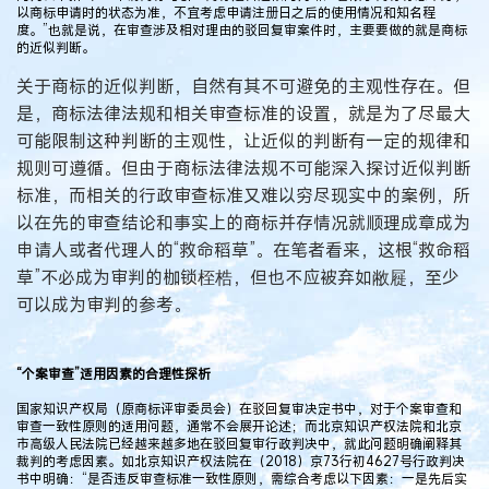
以商标申请时的状态为准，不宜考虑申请注册日之后的使用情况和知名程
度。”也就是说，在审查涉及相对理由的驳回复审案件时，主要要做的就是商标
的近似判断。
关于商标的近似判断，自然有其不可避免的主观性存在。但
是，商标法律法规和相关审查标准的设置，就是为了尽最大
可能限制这种判断的主观性，让近似的判断有一定的规律和
规则可遵循。但由于商标法律法规不可能深入探讨近似判断
标准，而相关的行政审查标准又难以穷尽现实中的案例，所
以在先的审查结论和事实上的商标并存情况就顺理成章成为
申请人或者代理人的“救命稻草”。在笔者看来，这根“救命稻
草”不必成为审判的枷锁桎梏，但也不应被弃如敝屣，至少
可以成为审判的参考。
“个案审查”适用因素的合理性探析
国家知识产权局（原商标评审委员会）在驳回复审决定书中，对于个案审查和
审查一致性原则的适用问题，通常不会展开论述；而北京知识产权法院和北京
市高级人民法院已经越来越多地在驳回复审行政判决中，就此问题明确阐释其
裁判的考虑因素。如北京知识产权法院在（2018）京73行初4627号行政判决
书中明确：“是否违反审查标准一致性原则，需综合考虑以下因素：一是先后实