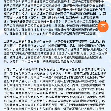
质审查所针对的争议商标标志是否相同或高度近似；二是先后实质审查所针对
的争议商标的申请注册商品是否相同或类似；三是在先具体行政行为作出的行
政机关与作出被诉决定的机关是否相同；四是在先具体行政行为作出的时间与
被诉决定较为接近；五是被诉决定驳回诉争商标申请所适用的法律依据。”北京
市高级人民法院在（ 2019 ）京行终 6977 号行政判决书中也有类似的表
述：“被诉决定是否违反审查标准一致性原则，需综合考虑先后实质审查所针对
的争议商标标志是否相同或高度近似、所针对的争议商标的申请注册商品是否
相同或类似、在先具体行政行为作出的行政机关与作出被诉决定的机关是否相
同、在先具体行政行为作出的时间与被诉决定是否较为接近等综合因素。”
上述考虑因素的明确固然是个好事情，毕竟使得个案审查和审查一致性原则的
适用有了一定的裁判依据。但是，问题仍旧存在。以上一段中引用的两个判决
书为例，法院最终分别以原告指出的两个并存的“引证商标申请时间相距较远”和
原告“未能举证证明其他类似商标的注册均经过了司法审查”为由，认定不适用审
查一致性原则，也就是应当个案审查。在此不讨论判决结果是否合理或者正
确，仅分析一下不适用审查一致性原则的理由是否令人信服：
首先，关于“引证商标申请时间相距较远”，或者前面提到的“在先具体行政行为
作出的时间与被诉决定较为接近”，笔者认为，如果申请或决定时间的远近可以
成为一个考量因素，则其理由应当是在相距的这个时间里面关于近似判断的审
查标准发生了变化。但是，回顾我国关于商标近似的审查标准就会发现，不管
在行政还是司法层面，都是虽有丰富但无实质变化。而且，驳回复审程序中的
商标近似判断是一个尽量追求客观公正的过程，而不是一个追求主观个性判断
的过程。因为跟商标注册申请的实质审查一样，驳回复审的审查也一直发挥着
指引商标申请注册行为的作用。商标实质审查中做近似判断时并不考虑在先商
标的申请时间问题，不会因为在先商标与申请商标的申请时间接近就引证，也
不会因为在先商标申请时间久远而不引证，那么在驳回复审程序中考虑是否应
当保持审查标准的一致性时引入时间的概念，似乎就不那么让人信服。关于决