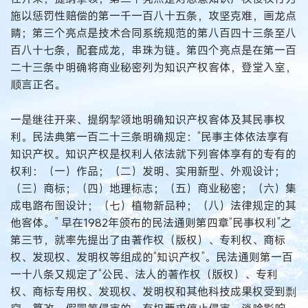
施以惩罚性赔偿的第一千一百八十五条，攻坚克难，画龙点
睛；第三个亮点是技术合同系统规范的第八百四十三条至八
百八十七条，配套成龙，串珠为链。第四个亮点是在第一百
二十三条中明确将商业秘密列为知识产权客体，登堂入室，
顺言正名。
一是继往开来、提纲挈领地明确知识产权客体及其民事权
利。民法典第一百二十三条明确规定：“民事主体依法享有
知识产权。知识产权是权利人依法就下列客体享有的专有的
权利：（一）作品；（二）发明、实用新型、外观设计；
（三）商标；（四）地理标志；（五）商业秘密；（六）集
成电路布图设计；（七）植物新品种；（八）法律规定的其
他客体。” 早在1982年颁布的民法通则第四章“民事权利”之
第三节，就率先提出了由著作权（版权）、专利权、商标
权、发现权、发明权等组成的“知识产权”。民法通则第一百
一十八条又规定了“公民、法人的著作权（版权）、专利
权、商标专用权、发现权、发明权和其他科技成果权受到剽