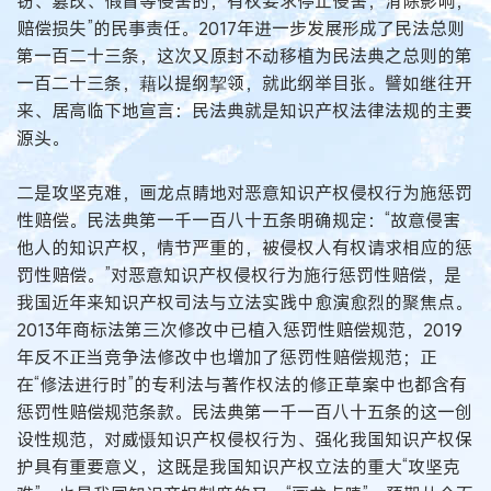
窃、篡改、假冒等侵害的，有权要求停止侵害，消除影响，
赔偿损失”的民事责任。2017年进一步发展形成了民法总则
第一百二十三条，这次又原封不动移植为民法典之总则的第
一百二十三条，藉以提纲挈领，就此纲举目张。譬如继往开
来、居高临下地宣言：民法典就是知识产权法律法规的主要
源头。
二是攻坚克难，画龙点睛地对恶意知识产权侵权行为施惩罚
性赔偿。民法典第一千一百八十五条明确规定：“故意侵害
他人的知识产权，情节严重的，被侵权人有权请求相应的惩
罚性赔偿。”对恶意知识产权侵权行为施行惩罚性赔偿，是
我国近年来知识产权司法与立法实践中愈演愈烈的聚焦点。
2013年商标法第三次修改中已植入惩罚性赔偿规范，2019
年反不正当竞争法修改中也增加了惩罚性赔偿规范；正
在“修法进行时”的专利法与著作权法的修正草案中也都含有
惩罚性赔偿规范条款。民法典第一千一百八十五条的这一创
设性规范，对威慑知识产权侵权行为、强化我国知识产权保
护具有重要意义，这既是我国知识产权立法的重大“攻坚克