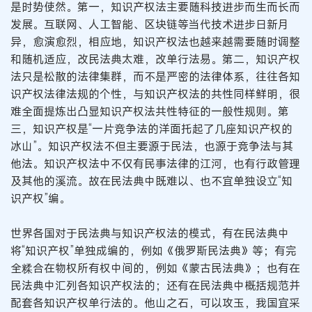
是时势使然。第一，知识产权法主要随科技进步而生而长而
发展。互联网、人工智能、区块链等当代技术进步日新月
异，愈演愈烈，相应地，知识产权法也越来越需要随时调整
和随机适应，改民法典太难，改单行法易。第二，知识产权
法只是松散的法律集群，而不是严密的法律体系，往往各知
识产权法律法规的个性，与知识产权法的共性同样鲜明，很
难全面提炼出凸显知识产权法共性特征的一般性规则。第
三，知识产权是“一片竞争法的洋面托起了几座知识产权的
冰山”。知识产权法不但主要源于民法，也源于竞争法与其
他法。知识产权法中不仅有民事法律的江河，也有行政管理
及其他的溪流。故在民法典中既难以、也不宜单独设立“知
识产权”编。
世界各国对于民法典与知识产权法的模式，有在民法典中
将“知识产权”单独成编的，例如《俄罗斯民法典》等；有完
全糅合在物权所有权中间的，例如《蒙古民法典》；也有在
民法典中汇列各知识产权法的；还有在民法典中概括规范并
配套各知识产权单行法的。他山之石，可以攻玉，我国宜采