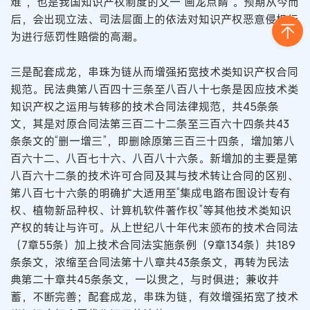
难”，也是我国知识产权制度的又一“画龙点睛”。预期从今而
后，会出现立法、司法层面上的依法对知识产权恶意侵权行
为进行惩罚性赔偿的高潮。
三是配套成龙，串珠为链从而增强拓宽技术类知识产权合同
规范。民法典第八百四十三条至八百八十七条是因应技术类
知识产权之运用与转移的技术合同法律规范，共45条条
文，其是对原合同法第三百二十二条至三百六十四条共43
条条文的“删一增三”，即删除原第三百三十四条，增加第八
百六十二、八百七十六、八百八十六条。新增加的主要是第
八百六十二条的技术许可合同及其与技术转让合同的区别、
第八百七十六条的明确扩大适用至“集成电路布图设计专有
权、植物新品种权、计算机软件著作权”等其他技术类知识
产权的转让与许可。从上世纪八十年代末颁布的技术合同法
（7章55条）加上技术合同法实施条例（9章134条）共189
条条文，浓缩至合同法第十八章共43条条文，再转为民法
典第二十章共45条条文，一以贯之，与时俱进；兼收并
蓄，不断完善；配套成龙，串珠为链，有效增强拓宽了技术