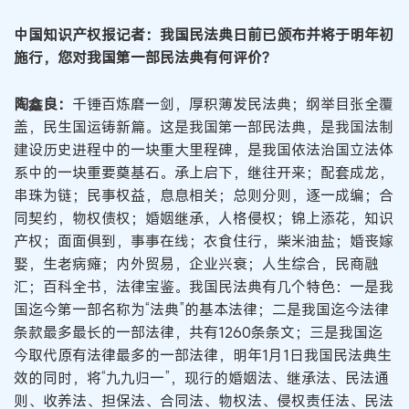
中国知识产权报记者：我国民法典日前已颁布并将于明年初
施行，您对我国第一部民法典有何评价？
陶鑫良：
千锤百炼磨一剑，厚积薄发民法典；纲举目张全覆
盖，民生国运铸新篇。这是我国第一部民法典，是我国法制
建设历史进程中的一块重大里程碑，是我国依法治国立法体
系中的一块重要奠基石。承上启下，继往开来；配套成龙，
串珠为链；民事权益，息息相关；总则分则，逐一成编；合
同契约，物权债权；婚姻继承，人格侵权；锦上添花，知识
产权；面面俱到，事事在线；衣食住行，柴米油盐；婚丧嫁
娶，生老病瘫；内外贸易，企业兴衰；人生综合，民商融
汇；百科全书，法律宝鉴。我国民法典有几个特色：一是我
国迄今第一部名称为“法典”的基本法律；二是我国迄今法律
条款最多最长的一部法律，共有1260条条文；三是我国迄
今取代原有法律最多的一部法律，明年1月1日我国民法典生
效的同时，将“九九归一”，现行的婚姻法、继承法、民法通
则、收养法、担保法、合同法、物权法、侵权责任法、民法