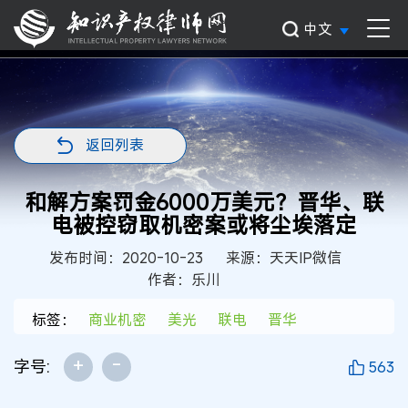
中文
返回列表
和解方案罚金6000万美元？晋华、联
电被控窃取机密案或将尘埃落定
发布时间：2020-10-23
来源：天天IP微信
作者：乐川
标签：
商业机密
美光
联电
晋华
+
-
字号:
563