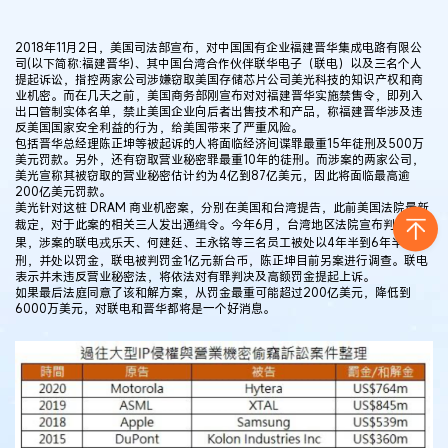
2018年11月2日，美国司法部宣布，对中国国有企业福建晋华集成电路有限公
司(以下简称:福建晋华)、其中国台湾合作伙伴联华电子（联电）以及三名个人
提起诉讼，指控两家公司涉嫌窃取美国存储芯片公司美光科技的知识产权和商
业机密。而在几天之前，美国商务部刚宣布对对福建晋华实施禁售令，即列入
出口管制实体名单，禁止美国企业向后者出售技术和产品，称福建晋华涉及违
反美国国家安全利益的行为，给美国带来了严重风险。
包括晋华总经理陈正坤等被起诉的人将面临经济间谍罪最重15年徒刑及500万
美元罚款。另外，还有窃取营业秘密罪最重10年的徒刑。而涉案的两家公司，
美光宣称其被窃取的营业秘密估计约为4亿到87亿美元，因此将面临最高逾
200亿美元罚款。
美光针对这桩 DRAM 商业机密案，分别在美国和台湾提告，此前美国法院最新
裁定，对于此案的相关三人发出通缉令。今年6月，台湾地区法院宣布判决结
果，涉案的联电戎乐天、何建廷、王永铭等三名员工被处以4年半到6年半徒
刑，并处以罚金，联电被判罚金1亿元新台币，陈正坤目前另案进行调查。联电
表示并未违反营业秘密法，将依法对有罪判决及高额罚金提起上诉。
如果最后法庭同意了该和解方案，从罚金最重可能超过200亿美元，降低到
6000万美元，对联电和晋华都将是一个好消息。