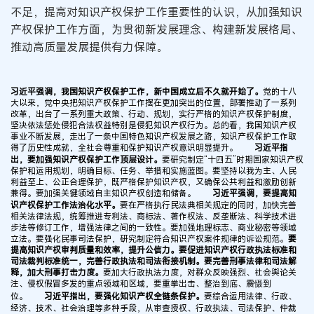
不足，提高对知识产权保护工作重要性的认识，从加强知识
产权保护工作方面，为贯彻新发展理念、构建新发展格局、
推动高质量发展提供有力保障。
习近平强调，我国知识产权保护工作，新中国成立后不久就开始了。
党的十八
大以来，党中央把知识产权保护工作摆在更加突出的位置，部署推动了一系列
改革，出台了一系列重大政策、行动、规划，实行严格的知识产权保护制度，
坚决依法惩处侵犯合法权益特别是侵犯知识产权行为。总的看，我国知识产权
事业不断发展，走出了一条中国特色知识产权发展之路，知识产权保护工作取
得了历史性成就，全社会尊重和保护知识产权意识明显提升。
习近平指
出，要加强知识产权保护工作顶层设计。
要研究制定“十四五”时期国家知识产权
保护和运用规划，明确目标、任务、举措和实施蓝图。要坚持以我为主、人民
利益至上、公正合理保护，既严格保护知识产权，又确保公共利益和激励创新
兼得。要加强关键领域自主知识产权创造和储备。
习近平强调，要提高知
识产权保护工作法治化水平。
要在严格执行民法典相关规定的同时，加快完善
相关法律法规，统筹推进专利法、商标法、著作权法、反垄断法、科学技术进
步法等修订工作，增强法律之间的一致性。要加强地理标志、商业秘密等领域
立法。要强化民事司法保护，研究制定符合知识产权案件规律的诉讼规范。
要
提高知识产权审判质量和效率，提升公信力。要促进知识产权行政执法标准和
司法裁判标准统一，完善行政执法和司法衔接机制。要完善刑事法律和司法解
释，加大刑事打击力度。
要加大行政执法力度，对群众反映强烈、社会舆论关
注、侵权假冒多发的重点领域和区域，要重拳出击、整治到底、震慑到
位。
习近平指出，要强化知识产权全链条保护。
要综合运用法律、行政、
经济、技术、社会治理等多种手段，从审查授权、行政执法、司法保护、仲裁