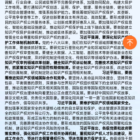
调解、行业自律、公民诚信等环节完善保护体系，加强协同配合，构建大保护
工作格局。要打通知识产权创造、运用、保护、管理、服务全链条，健全知识
产权综合管理体制，增强系统保护能力。要统筹做好知识产权保护、反垄断、
公平竞争审查等工作，促进创新要素自主有序流动、高效配置。要形成便民利
民的知识产权公共服务体系，让创新成果更好惠及人民。要加强知识产权信息
化、智能化基础设施建设，推动知识产权保护线上线下融合发展。要鼓励建立
知识产权保护自律机制，推动诚信体系建设。要加强知识产权保护宣传教育，
增强全社会尊重和保护知识产权的意识。
习近平强调，要深化知识产权保
护工作体制机制改革。
党的十八大以来，我们在知识产权领域部署推动了一系
列改革，要继续抓好落实。要研究实行差别化的产业和区域知识产权政策，完
善知识产权审查制度。要健全大数据、人工智能、基因技术等新领域新业态知
识产权保护制度，及时研究制定传统文化、传统知识等领域保护办法。
要深化
知识产权审判领域改革创新，健全知识产权诉讼制度，完善技术类知识产权审
判，抓紧落实知识产权惩罚性赔偿制度。
要健全知识产权评估体系，改进知识
产权归属制度，研究制定防止知识产权滥用相关制度。
习近平指出，要统
筹推进知识产权领域国际合作和竞争。
要坚持人类命运共同体理念，坚持开放
包容、平衡普惠的原则，深度参与世界知识产权组织框架下的全球知识产权治
理，推动完善知识产权及相关国际贸易、国际投资等国际规则和标准，推动全
球知识产权治理体制向着更加公正合理方向发展。要讲好中国知识产权故事，
展示文明大国、负责任大国形象。要深化同共建“一带一路”沿线国家和地区知识
产权合作，倡导知识共享。
习近平强调，要维护知识产权领域国家安全。
要加强事关国家安全的关键核心技术的自主研发和保护，依法管理涉及国家安
全的知识产权对外转让行为。要完善知识产权反垄断、公平竞争相关法律法规
和政策措施，形成正当有力的制约手段。要推进我国知识产权有关法律规定域
外适用，完善跨境司法协作安排。要形成高效的国际知识产权风险预警和应急
机制，建设知识产权涉外风险防控体系。
习近平指出，各级党委和政府要
落实责任，强化知识产权工作相关协调机制，重视知识产权人才队伍建设，形
成工作合力，坚决打击假冒侵权行为，坚决克服地方保护主义。
各级领导干部