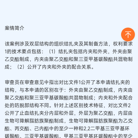
案情简介
该案例涉及双层结构的组织结扎夹及其制备方法，权利要求
1的技术要点包括：（1）结扎夹包括内夹和外夹，外夹由聚
乙交酯制成，内夹由聚乙交酯和聚三亚甲基碳酸酯共混物制
成；（2）公开了内夹和外夹的配合关系。
审查员在审查意见中指出对比文件1公开了本申请结扎夹的
结构，与本申请的区别在于：外夹由聚乙交酯制成，内夹由
聚乙交酯和聚三亚甲基碳酸酯共混物制成；内夹和外夹配合
处的防脱部结构不同。针对上述区别技术特征，对比文件2
公开了止血结扎夹分内层和外层，外层为聚乙交酯，内层由
生物可降解脂肪族聚酯制成，生物可降解脂肪族聚酯为乙交
酯、丙交酯、己内酯中的至少一种和2,2二甲基三亚甲基环
碳酸酯、三亚甲基碳酸酯、甲基三亚甲基环碳酸酯中的至少