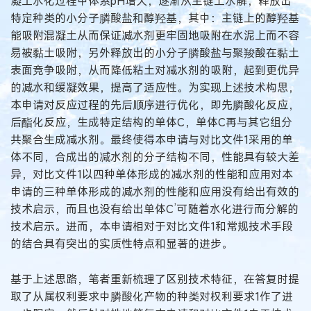
凝土水化过程中体系pH增大，逐渐从主链上水解，释放出
特定种类的小分子膦酸盐和醇羟基，其中：主链上的醇羟基
能吸附混凝土从而保证减水剂更牢固地吸附在水泥上而不容
易被黏土吸附，另外释放出的小分子膦酸盐与聚羧酸在黏土
表面竞争吸附，从而降低粘土对减水剂的吸附，起到更优异
的减水和缓凝效果，提高了适应性。为实现上述技术构思，
本申请对反应过程的先后顺序进行优化，即先膦酸化反应，
后酯化反应，生成特定结构的单体C，单体C再与其它组分
共聚合生成减水剂。最终使得本申请与对比文件1采用的单
体不同，合成出的减水剂的分子结构不同，性能具有较大差
异，对比文件1以四种单体形成的减水剂的性能和应用对本
申请的三种单体形成的减水剂的性能和应用没有给出有效的
技术启示，而且也没有给出单体C’可随着水化进行而分解的
技术启示。进而，本申请相对于对比文件1和常规技术手段
的结合具有突出的实质性特点和显著的进步。
基于上述思路，笔者重新梳理了区别技术特征，在答复时提
取了从属权利要求中膦酸化产物的种类对权利要求1作了进