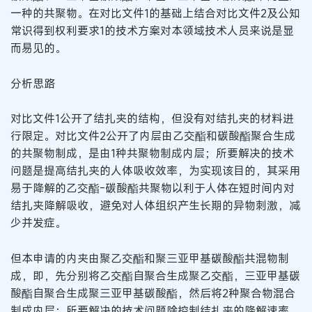
一种的共聚物。在对比文件1的基础上结合对比文件2及公知
常识得到权利要求1的技术方案对本领域技术人员来说是显
而易见的。
分析思路
对比文件1公开了结扎夹的结构，但没有对结扎夹的材料进
行限定。对比文件2公开了内层由乙交酯和碳酸酯聚合生成
的共聚物制成，是由1种共聚物制成内层；所要解决的技术
问题是提高结扎夹的人体吸收效率，为实现该目的，其采用
易于降解的乙交酯-碳酸酯共聚物以利于人体在短时间内对
结扎夹降解吸收，避免对人体组织产生长期的异物刺激，减
少并发症。
但本申请的内夹由聚乙交酯和聚三亚甲基碳酸酯共混物制
成，即，先分别将乙交酯自聚合生成聚乙交酯，三亚甲基碳
酸酯自聚合生成聚三亚甲基碳酸酯，然后将2种聚合物混合
制成内层；所要解决的技术问题除控制结扎夹的降解速率