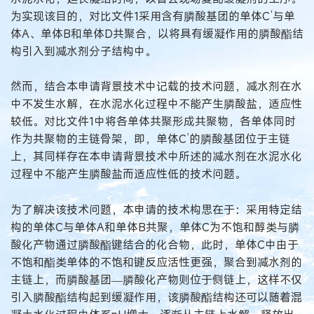
为实现该目的，对比文件1采用含有膦酸基团的单体C’与单
体A、单体B和单体D共聚合，以将具有缓凝作用的膦酸酯结
构引入到减水剂分子结构中。
然而，结合本申请背景技术中记载的技术问题，减水剂在水
中不发生水解，在水泥水化过程中不能产生膦酸盐，适应性
较低。对比文件1中将各单体共聚形成共聚物，各单体同时
作为共聚物的主链骨架，即，单体C’的膦酸基团位于主链
上，其同样存在本申请背景技术中所述的减水剂在水泥水化
过程中不能产生膦酸盐而适应性低的技术问题。
为了解决该技术问题，本申请的技术构思在于：采用特定结
构的单体C与单体A和单体B共聚，单体C为不饱和醇类与膦
酸化产物通过膦酸酯键结合的化合物，此时，单体C中由于
不饱和酯类单体的不饱和键反应活性更强，聚合到减水剂的
主链上，而膦酸基团—膦酸化产物则位于侧链上，这样不仅
引入膦酸酯结构起到缓凝作用，该膦酸酯结构还可以随着混