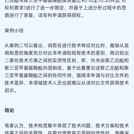
乙交酯与聚三亚甲基碳酸酯按质量比90:10至70:30共混”对
权利要求1进行了进一步限定，并基于上述分析过程中的思
路进行了答复，该专利申请获得授权。
案例小结
从案例二可以看出，倘若在进行技术特征对比时，能够从发
明构思的角度充分对比本申请和现有技术的差别，再识别出
二者在技术方案之间的实质性区别，即，内夹由聚乙交酯和
聚三亚甲基碳酸酯共混制成，基于此着重论述聚乙交酯和聚
三亚甲基碳酸酯之间的协同作用，强调本申请与对比文件的
技术差异，本领域技术人员也就难以从该对比文件获得技术
启示。
结论
笔者认为，技术构思集中体现了技术问题、技术方案和技术
效果之间的关联性。在面对审查意见质疑创造性时，准确深