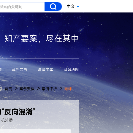
中文
知产要案，尽在其中
态
裁判文书
法律宝库
网站地图
>
>
>
首页
案例聚焦
案例评析
商标
“反向混淆”
：杭知桥