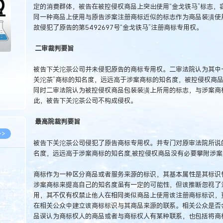
定的消费群体，被告在被控侵权商品上突出使用“金戈铁马”标志，
同一种商品上使用与原告涉案注册商标近似的标志作为商品装潢使
故侵犯了原告的第5492697号“金戈铁马”注册商标专用权。
二审裁判要旨
被告下关沱茶公司并未侵犯原告的商标专用权。二审法院认为其中
关沱茶”商标的知名度，远远高于涉案商标的知名度，被控侵权商
同时二审法院认为被控侵权商品包装装潢上所用的标志，与涉案商
此，被告下关沱茶公司不构成侵权。
最高院裁判要旨
>>
被告下关沱茶公司侵犯了原告商标专用权。并专门对原审法院所说
名度，远远高于涉案商标的知名度,被控侵权商品没有必要攀附涉案
商标作为一种区分商品或者服务来源的标识，其基本属性是其标识
8.07
涉案商标来提高自己的知名度虽有一定的可能性，但该推断忽视了
用，其不仅有权禁止他人在相同类似商品上使用该注册商标标识，
5.14
在相关公众中建立该商标标识与其商品来源的联系。相关公众是否
5.08
品误认为商标权人的商品或者与商标权人有某种联系，也包括将商