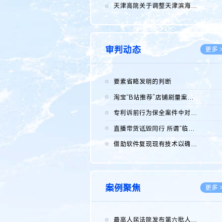
2026.0
天津高院关于调整天津滨海高新技术产业开发区华苑科技园一审普通...
2026.0
审判动态
更多 
要素省略发明的判断
2026.0
淘宝“B站推荐”店铺刷量案维持原判，两被告连带赔偿150万元
2026.0
专利诉前行为保全案件中对仿制药申请人曾作出三类声明的考量及违...
2026.0
直播带货诋毁同行 所谓“临场发挥”不免责
2026.0
借助软件复现现有技术以确认相关参数特征是否被公开
2026.0
案例聚焦
更多 
最高人民法院发布第六批人民法院种业知识产权司法保护典型案例 含...