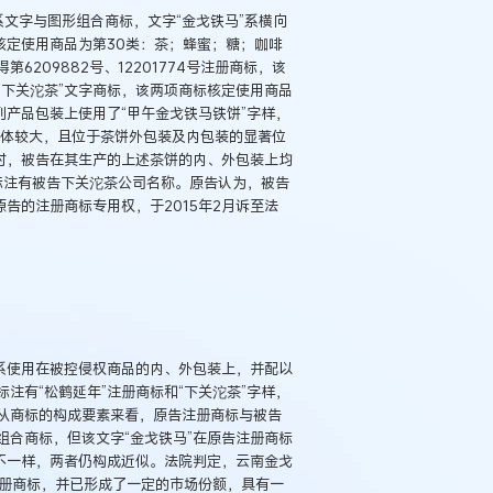
标系文字与图形组合商标，文字“金戈铁马”系横向
核定使用商品为第30类：茶；蜂蜜；糖；咖啡
6209882号、12201774号注册商标，该
“下关沱茶”文字商标，该两项商标核定使用商品
列产品包装上使用了“甲午金戈铁马铁饼”字样，
字字体较大，且位于茶饼外包装及内包装的显著位
时，被告在其生产的上述茶饼的内、外包装上均
上标注有被告下关沱茶公司名称。原告认为，被告
告的注册商标专用权，于2015年2月诉至法
系使用在被控侵权商品的内、外包装上，并配以
注有“松鹤延年”注册商标和“下关沱茶”字样，
从商标的构成要素来看，原告注册商标与被告
合商标，但该文字“金戈铁马”在原告注册商标
不一样，两者仍构成近似。法院判定，云南金戈
”注册商标，并已形成了一定的市场份额，具有一