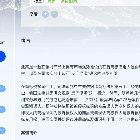
标签：
商标
反向混淆
+
-
字号:
绪 言
com
此案是一起在相同产品上拥有市场强势地位的在后商标使用人是否
害，以及在司法实务上认可”反向混淆“理论的典型纠纷。
在商标侵权案件上，司法审判中主要依据《商标法》第五十二条的
>
出，我国法律并无明文规定”反向混淆“这一概念。然而，随着近几
和实务界对此的讨论也随着增多，（2017）最高法民再273号案
会混淆误认，既包括将使用被诉侵权标识的商品误认为商标权人的
>
标权人的商品误认为被诉侵权人的商品或者误认商标权人与被诉侵
标专用权，进而实质性妨碍该注册商标发挥识别作用。这一判例认可
>
案情简介