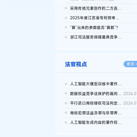
2026.0
采用传统元素创作的二方连续装饰图案作品的独创性及侵权对比认定
2026.0
2025年度江苏省专利预审典型案例
2026.0
“算”出来的参数能否“算数”？
2026.0
浙江司法服务保障最具竞争力营商环境建设典型案例（第二批）含侵...
2026.0
法官视点
更多 
人工智能大模型训练中著作权的合理使用
2026.0
数据权益竞争法保护的裁判路径构建
2026.0
平行进口商标侵权司法判定规则的困境与纾解
2026.0
商标犯罪法益及罪与非罪界限研究
2026.0
人工智能生成内容的著作权司法认定：演进逻辑、现实困境与规则建...
2026.0