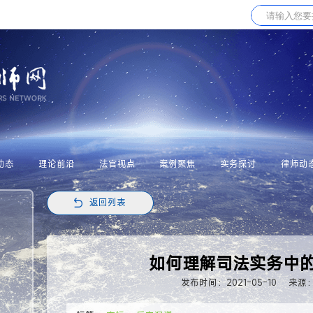
动态
理论前沿
法官视点
案例聚焦
实务探讨
律师动
返回列表
​如何理解司法实务中的
发布时间：2021-05-10
来源