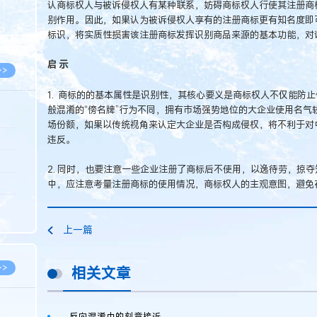
认商标权人与被诉侵权人有某种联系，妨碍商标权人行使其注册商
8.07
别作用。因此，如果认为被诉侵权人享有的注册商标更有知名度即
8.07
标识，将实质性损害该注册商标发挥识别商品来源的基本功能，对
启 示
>>
1. 商标的的基本属性是识别性，其核心要义是商标权人不仅能防
般混淆的“傍名牌”行为不同，拥有市场强势地位的大企业使用名气
场份额，如果以传统视角来认定大企业是否构成侵权，将不利于对
8.06
违反。
8.05
2. 同时，也要注意一些企业注册了商标后不使用，以逸待劳，掠
8.05
中，应注意考量注册商标的使用情况，商标权人的主观意图，避免
8.04
8.04
上一篇
>>
相关文章
反向混淆中的刻意接近