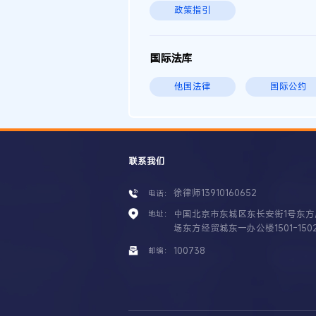
政策指引
国际法库
他国法律
国际公约
联系我们
徐律师13910160652
电话：
中国北京市东城区东长安街1号东方
地址：
场东方经贸城东一办公楼1501-150
100738
邮编：