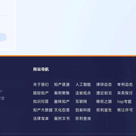
网站导航
关于我们
知产速递
人工智能
律师动态
审判动态
广
国际知产
案例聚焦
法官视点
理论前沿
实务探讨
2室
知识问答
趣味知产
互联网
维权之路
top专题
知产大数据
文化创意
创新科技
权利诞生
转让许可
法律宝库
裁判文书
权利查询