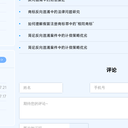
3.26
商标反向混淆中的法律问题研究
8.06
如何理解假冒注册商标罪中的“相同商标”
8.04
8.04
简论反向混淆案件中的计偿策略优劣
8.03
简论反向混淆案件中的计偿策略优劣
>>
评论
7.28
7.21
7.17
7.02
6.22