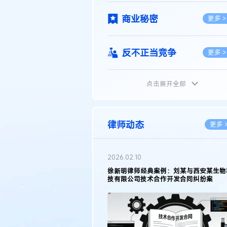
商业秘密
更多 >
反不正当竞争
更多 >
点击展开全部
植物新品种
更多 >
地理标志
更多 >
律师动态
更多 
集成电路布图设计
更多 >
2026.02.10
权律师徐新明接受《中国经营
徐新明律师经典案例：刘某与西安某生物
技术革新下知识产权保护面临新
技有限公司技术合作开发合同纠纷案
技术合同
策略
更多 >
传统文化
更多 >