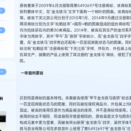
原告曹某于2009年6月注册取得第5492697号注册商标，该商
>
排列繁体中文，在“金戈铁马”文字下面有一个树叶的图案。该商标
等。被告下关沱茶公司分别于2010年1月、2014年9月通过注册取得第
两项商标分别为文字“松鹤延年”+圆形+鹤的图案组成的组合商标和
均为包括茶在内的第30类商品。2014年，被告在其生产的金印系
>
字体为简体字，其中“甲午”及“铁饼”字体较小，而“金戈铁马”四
置，在“金戈铁马”四字旁边还配有一匹呈现奔跑状态马的图案。同
标注有“松鹤延年”注册商标和“下关沱茶”字样，并在内、外包装
>
在其生产、销售的产品上使用了其注册的“金戈铁马”商标，侵犯了原
院。
>
>>
一审裁判要旨
>
识别性是商标的基本特性。本案被告使用“甲午金戈铁马铁饼”标志
科
一匹呈现奔跑状态马的图案，同时在被控侵权商品内、外包装上均标
>
因此，被告的使用仅是作为商品装潢的使用，并不是商标性使用。
使用的标志不相同，但读音和字意是相同的，原告虽是文字与图形组
构成元素中更为显著，而被告突出使用“金戈铁马”四字，虽然字体
>
铁马茶业有限公司在多款茶叶上使用了第5492697号“金戈铁马