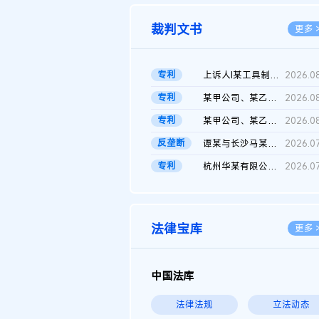
裁判文书
更多 
专利
上诉人I某工具制品有限公司与被上诉人程某及一审被告中华人民共和...
2026.0
专利
某甲公司、某乙公司、某丙公司申请诉前行为保全复议裁定书
2026.0
专利
某甲公司、某乙公司、官某与某丙公司专利申请权权属纠纷 二审判决...
2026.0
反垄断
谭某与长沙马某堆农产品股份有限公司滥用市场支配地位纠纷二审裁...
2026.0
专利
杭州华某有限公司与菲某有限公司侵害发明专利权纠纷
2026.0
法律宝库
更多 
中国法库
法律法规
立法动态