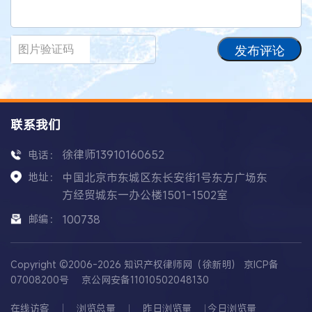
发布评论
联系我们
徐律师13910160652
电话：
地址：
中国北京市东城区东长安街1号东方广场东
方经贸城东一办公楼1501-1502室
邮编：
100738
Copyright ©2006-2026 知识产权律师网（徐新明）
京ICP备
07008200号
京公网安备11010502048130
在线访客
浏览总量
昨日浏览量
今日浏览量