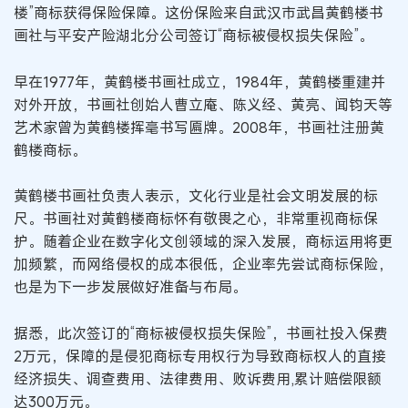
楼”商标获得保险保障。这份保险来自武汉市武昌黄鹤楼书
画社与平安产险湖北分公司签订“商标被侵权损失保险”。
早在1977年，黄鹤楼书画社成立，1984年，黄鹤楼重建并
对外开放，书画社创始人曹立庵、陈义经、黄亮、闻钧天等
艺术家曾为黄鹤楼挥毫书写匾牌。2008年，书画社注册黄
鹤楼商标。
黄鹤楼书画社负责人表示，文化行业是社会文明发展的标
尺。书画社对黄鹤楼商标怀有敬畏之心，非常重视商标保
护。随着企业在数字化文创领域的深入发展，商标运用将更
加频繁，而网络侵权的成本很低，企业率先尝试商标保险，
也是为下一步发展做好准备与布局。
据悉，此次签订的“商标被侵权损失保险”，书画社投入保费
2万元，保障的是侵犯商标专用权行为导致商标权人的直接
经济损失、调查费用、法律费用、败诉费用,累计赔偿限额
达300万元。