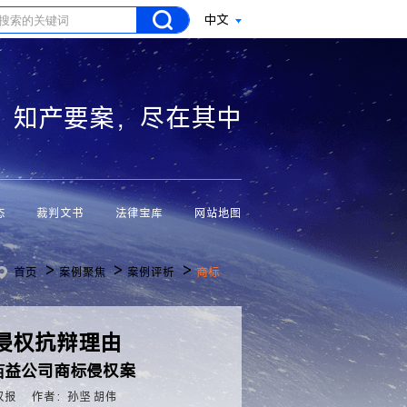
中文
知产要案，尽在其中
态
裁判文书
法律宝库
网站地图
>
>
>
首页
案例聚焦
案例评析
商标
侵权抗辩理由
佰益公司商标侵权案
权报
作者：孙坚 胡伟