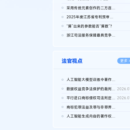
2026.0
采用传统元素创作的二方连续装饰图案作品的独创性及侵权对比认定
2026.0
2025年度江苏省专利预审典型案例
2026.0
“算”出来的参数能否“算数”？
2026.0
浙江司法服务保障最具竞争力营商环境建设典型案例（第二批）含侵...
2026.0
法官视点
更多 
人工智能大模型训练中著作权的合理使用
2026.0
数据权益竞争法保护的裁判路径构建
2026.0
平行进口商标侵权司法判定规则的困境与纾解
2026.0
商标犯罪法益及罪与非罪界限研究
2026.0
人工智能生成内容的著作权司法认定：演进逻辑、现实困境与规则建...
2026.0