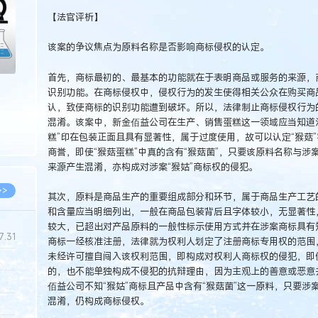
【法官评析】
该案的争议焦点为原料名称是否影响商标侵权的认定。
首先，商标最初的、最基本的功能就在于表明商品或服务的来源，
识别功能。在商标侵权中，侵权行为的发生使得相关公众在购买商
认，致使商标的识别功能遭到破坏。所以，法律制止商标侵权行为
混淆。该案中，新金佰益公司在生产、销售蛋糕这一领域应当知道
糕”印在包装正面且具有显著性，属于过度使用，故可以认定“猴菇”
商誉，即使“猴菇蛋糕”中真的含有“猴菇菌”，只要该原料名称与涉
来源产生混淆，亦构成对涉案“猴姑”商标权的侵犯。
>>
其次，原料是商品生产的重要组成部分和环节，属于商品生产工艺
和含量应当明细列出，一般在商品包装背后且字体较小，无显著性
较大，已超出对产品原料的一般性标示使用方式并在涉案商标具有
7.31
商标一经核准注册，法律就为权利人划定了注册商标专用权的范围
未经许可擅自闯入该权利范围，即构成对权利人商标权的侵犯，即
的，也不能单独构成不侵犯的抗辩理由，因为主观上的善意或恶意
5.14
佰益公司不知“猴姑”商标且产品中含有“猴菇菌”这一原料，只要
混淆，仍构成商标侵权。
5.08