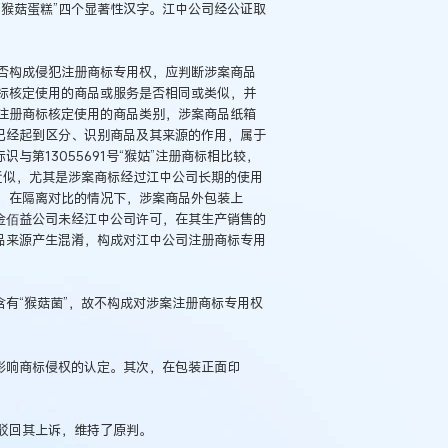
猴菇蛋糕”四个显著性汉字。江中公司经公证取
否构成侵犯注册商标专用权，应判断涉案商品
标核定使用的商品或服务是否相同或类似，并
注册商标核定使用的商品类别，涉案商品纸箱
已经起到区分、识别商品及其来源的作用，属于
与第13055691号“猴姑”注册商标相比较，
面近似，尤其是涉案商标经过江中公司长期的使用
，在隔离对比的情况下，涉案商品外包装上
金佰益公司未经江中公司许可，在其生产销售的
品来源产生混淆，构成对江中公司注册商标专用
含有“猴菇菌”，故不构成对涉案注册商标专用权
影响商标侵权的认定。其次，在包装正面印
。
驳回其上诉，维持了原判。