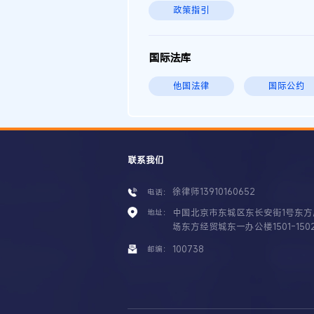
政策指引
国际法库
他国法律
国际公约
联系我们
徐律师13910160652
电话：
中国北京市东城区东长安街1号东方
地址：
场东方经贸城东一办公楼1501-150
100738
邮编：