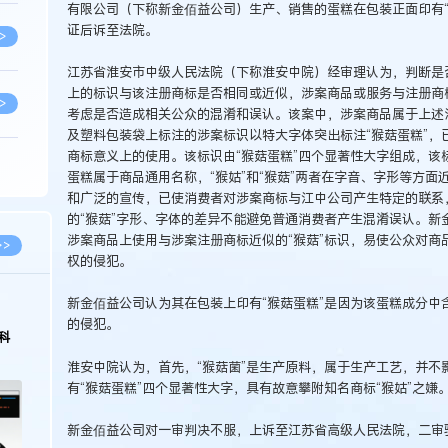
有限公司（下称新金佰益公司）生产、销售的蛋糕在包装正面印有“
证后诉至法院。
>
江苏省淮安市中级人民法院（下称淮安中院）经审理认为，判断是
上的标识与该注册商标是否相同或近似，涉案商品或服务与注册商
>
考虑是否造成相关公众的混淆和误认。该案中，涉案商品属于上述
及塑料包装袋上标注的涉案标识以特大字体突出标注“猴菇蛋糕”，
商标意义上的使用。该标识由“猴菇蛋糕”四个显著性大字组成，该标识
>
蛋糕属于商品通用名称，“猴姑”和“猴菇”两者在字音、字形等方
和广泛的宣传，已使消费者对涉案商标与江中公司产生特定的联系
的“猴菇”字形、字体的差异不能避免普通消费者产生混淆误认。新
>
涉案商品上使用与涉案注册商标近似的“猴菇”标识，易使公众对商
>>
权的侵犯。
新金佰益公司认为其在包装上印有“猴菇蛋糕”是因为该蛋糕成分中
>
的侵犯。
科
淮安中院认为，首先，“猴菇菌”是生产原料，属于生产工艺，并不
>
有“猴菇蛋糕”四个显著性大字，具有故意攀附知名商标“猴姑”之嫌
新金佰益公司对一审判决不服，上诉至江苏省高级人民法院，二审
>