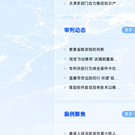
2026.0
天津多部门合力推进知识产权保护工作
2026.0
审判动态
更多 
要素省略发明的判断
2026.0
淘宝“B站推荐”店铺刷量案维持原判，两被告连带赔偿150万元
2026.0
专利诉前行为保全案件中对仿制药申请人曾作出三类声明的考量及违...
2026.0
直播带货诋毁同行 所谓“临场发挥”不免责
2026.0
借助软件复现现有技术以确认相关参数特征是否被公开
2026.0
案例聚焦
更多 
最高人民法院发布第六批人民法院种业知识产权司法保护典型案例 含...