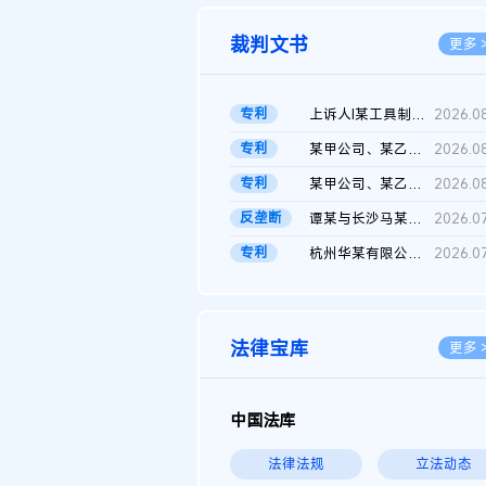
裁判文书
更多 
专利
上诉人I某工具制品有限公司与被上诉人程某及一审被告中华人民共和...
2026.0
专利
某甲公司、某乙公司、某丙公司申请诉前行为保全复议裁定书
2026.0
专利
某甲公司、某乙公司、官某与某丙公司专利申请权权属纠纷 二审判决...
2026.0
反垄断
谭某与长沙马某堆农产品股份有限公司滥用市场支配地位纠纷二审裁...
2026.0
专利
杭州华某有限公司与菲某有限公司侵害发明专利权纠纷
2026.0
法律宝库
更多 
中国法库
法律法规
立法动态