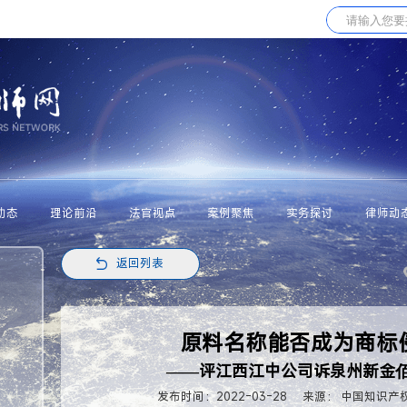
动态
理论前沿
法官视点
案例聚焦
实务探讨
律师动
返回列表
原料名称能否成为商标
——评江西江中公司诉泉州新金
发布时间：2022-03-28
来源： 中国知识产