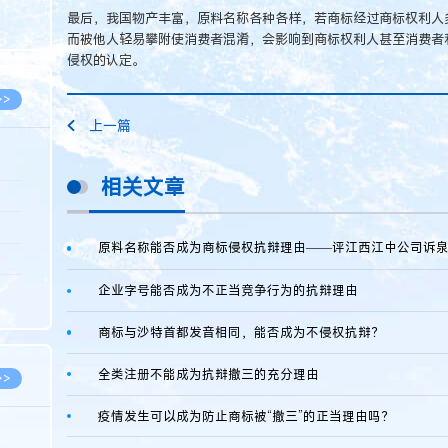
8.05
最后，我国物产丰富，原料名称各种各样，若商标经过商标权利人
而被他人轻易攀附使消费者混淆，会影响到商标权利人甚至消费者
8.05
侵权的认定。
>>
上一篇
相关文章
8.06
8.05
8.05
8.04
企业字号能否成为不正当竞争行为的抗辩理由
8.04
商标与沙特首都发音相同，能否成为不侵权抗辩？
全类注册不能成为抗辩撤三的充分理由
>>
疫情发生可以成为防止商标被“撤三”的正当理由吗？