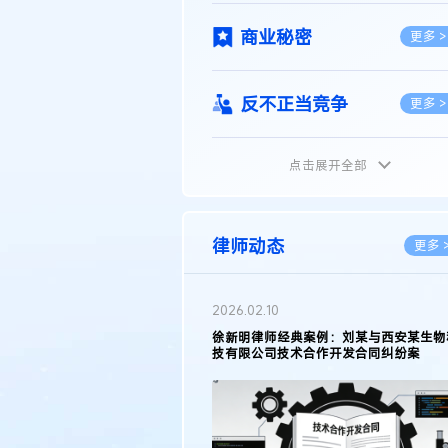
商业秘密
更多 >
反不正当竞争
更多 >
点击展开全部
植物新品种
更多 >
地理标志
更多 >
律师动态
更多 
集成电路布图设计
更多 >
2026.02.10
权律师徐新明接受《中国经营
徐新明律师经典案例：刘某与西安某生物
技术革新下知识产权保护面临新
技有限公司技术合作开发合同纠纷案
技术合同
策略
更多 >
传统文化
更多 >