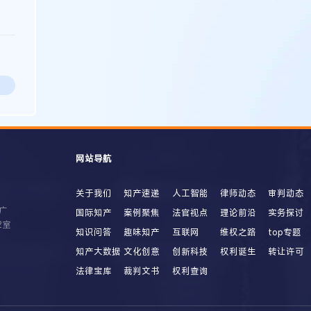
网站导航
关于我们
知产速递
人工智能
律师动态
审判动态
广
国际知产
案例聚焦
法官视点
理论前沿
实务探讨
2室
知识问答
趣味知产
互联网
维权之路
top专题
知产大数据
文化创意
创新科技
权利诞生
转让许可
法律宝库
裁判文书
权利查询