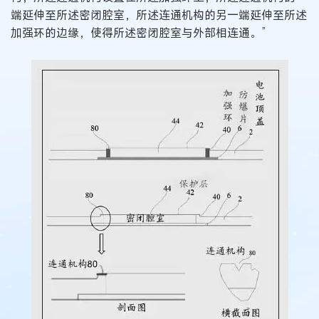
端延伸至所述密闭腔室，所述连通机构的另一端延伸至所述
加强环的边缘，使得所述密闭腔室与外部相连通。”