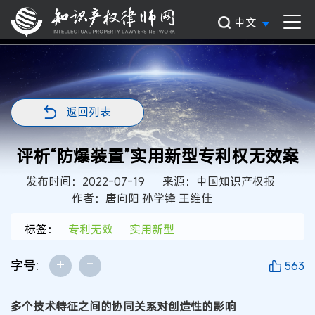
中文
返回列表
评析“防爆装置”实用新型专利权无效案
发布时间：2022-07-19
来源：中国知识产权报
作者：唐向阳 孙学锋 王维佳
标签：
专利无效
实用新型
+
-
字号:
563
多个技术特征之间的协同关系对创造性的影响