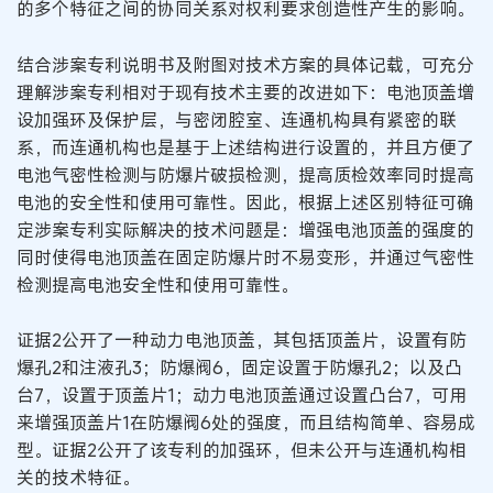
的多个特征之间的协同关系对权利要求创造性产生的影响。
结合涉案专利说明书及附图对技术方案的具体记载，可充分
理解涉案专利相对于现有技术主要的改进如下：电池顶盖增
设加强环及保护层，与密闭腔室、连通机构具有紧密的联
系，而连通机构也是基于上述结构进行设置的，并且方便了
电池气密性检测与防爆片破损检测，提高质检效率同时提高
电池的安全性和使用可靠性。因此，根据上述区别特征可确
定涉案专利实际解决的技术问题是：增强电池顶盖的强度的
同时使得电池顶盖在固定防爆片时不易变形，并通过气密性
检测提高电池安全性和使用可靠性。
证据2公开了一种动力电池顶盖，其包括顶盖片，设置有防
爆孔2和注液孔3；防爆阀6，固定设置于防爆孔2；以及凸
台7，设置于顶盖片1；动力电池顶盖通过设置凸台7，可用
来增强顶盖片1在防爆阀6处的强度，而且结构简单、容易成
型。证据2公开了该专利的加强环，但未公开与连通机构相
关的技术特征。