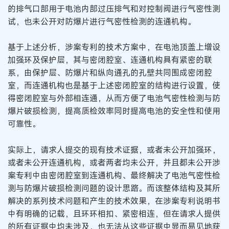
的排气口部用于电池内部过压排气和对控制阀进行气密性测
试，也未公开对防爆片进行气密性检测的连通机构。
基于上述分析，涉案专利的技术方案中，在电池顶盖上增设
加强环及保护层，其与密闭腔室、连通机构具有紧密的联
系，由保护层、防爆片和纵向通孔的孔壁共同围成密闭腔
室，而连通机构也是基于上述密闭腔室的结构进行设置，使
得密闭腔室与外部相连通，从而方便了电池气密性检测与防
爆片破损检测，提高质检效率同时提高电池的安全性和使用
可靠性。
实际上，请求人提交的现有技术证据，或者未公开加强环，
或者未公开连通机构，或者两者均未公开，并且都未公开涉
案专利中由密闭腔室到连通机构、最终解决了电池气密性检
测与防爆片破损检测问题的设计思路。而该整体结构及其所
解决的系列技术问题和产生的技术效果，在涉案专利说明书
中有明确的记载，且环环相扣、紧密相连，但在请求人提供
的所有证据中均未涉及，也无法从这些证据中显而易见地获