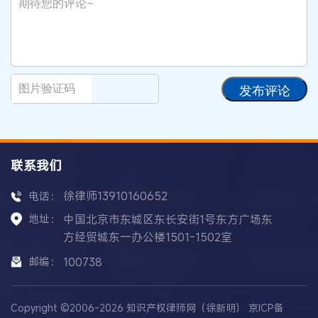
发布评论
联系我们
徐律师13910160652
电话：
地址：
中国北京市东城区东长安街1号东方广场东
方经贸城东一办公楼1501-1502室
邮编：
100738
Copyright ©2006-2026 知识产权律师网（徐新明）
京ICP备