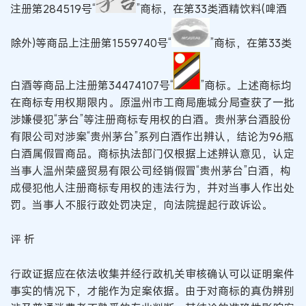
注册第284519号“
”商标，在第33类酒精饮料(啤酒
除外)等商品上注册第1559740号“
”商标，在第33类
白酒等商品上注册第34474107号“
”商标。上述商标均
在商标专用权期限内。原温州市工商局鹿城分局查获了一批
涉嫌侵犯“茅台”等注册商标专用权的白酒。贵州茅台酒股份
有限公司对涉案“贵州茅台”系列白酒作出辨认，结论为96瓶
白酒属假冒商品。商标执法部门仅根据上述辨认意见，认定
当事人温州荣盛贸易有限公司经销假冒“贵州茅台”白酒，构
成侵犯他人注册商标专用权的违法行为，并对当事人作出处
罚。当事人不服行政处罚决定，向法院提起行政诉讼。
评 析
行政证据应在依法收集并经行政机关审核确认可以证明案件
事实的情况下，才能作为定案依据。由于对商标的真伪辨别