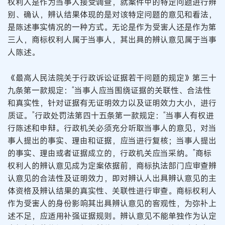
权利人是作为当事人接受调查，就案件中的特定问题进行辨
别、确认，辨认结果体现的是对该特定问题的意见和看法，
是陈述事实情况的一种方式。无论是作为受害人还是作为第
三人，商标权利人属于当事人，其出具的辨认意见属于当事
人陈述。
《最高人民法院关于行政诉讼证据若干问题的规定》第三十
九条第一款规定：“当事人应当围绕证据的关联性、合法性
和真实性，针对证据有无证明效力以及证明效力大小，进行
质证。”行政处罚法第四十五条第一款规定：“当事人有权进
行陈述和申辩。行政机关必须充分听取当事人的意见，对当
事人提出的事实、理由和证据，应当进行复核；当事人提出
的事实、理由或者证据成立的，行政机关应当采纳。”商标
权利人的辨认意见成为定案依据前，商标执法部门应审查辨
认意见的合法性及证明效力，即对辨认人出具辨认意见的主
体资格及辨认结果的真实性、关联性进行审查。商标权利人
作为受害人的身份影响其出具辨认意见的客观性，为弥补上
述不足，应适用补强证据规则。辨认意见不能单独作为认定