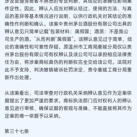
涉及普通消费者不熟悉的专业判断，其结论的准确性影响案
件定性。因此，辨认人应当对辨认经过、使用的方法、与真
品的差异等基本情况进行说明，以供行政机关对其结论的准
确性作判断和确认。该案中贵州茅台酒股份有限公司出具的
辨认意见只简单记载“包装材料：属假冒；酒质：不是我公
司生产的酒。”从而判断“属假冒”。该辨认意见过于简单，结
论的准确性和可靠性存疑。原温州市工商局鹿城分局仅以贵
州茅台股份有限公司有权辨认及该公司可以承担相应法律责
任为由，将涉案商标真伪的判断权完全交给该公司。法院对
此不予支持，判决撤销被诉处罚决定，责令鹿城工商分局重
新作出处理。
从该案看出，司法审查对行政机关采纳辨认意见作为定案依
据提出了更加严谨的要求。商标执法部门应对权利人的辨认
意见进行审核，确保证据的客观与准确，不能直接将其作为
定案的唯一依据予以采纳。
第三十七条