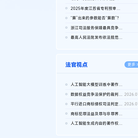
2026.0
2025年度江苏省专利预审典型案例
2026.0
“算”出来的参数能否“算数”？
2026.0
浙江司法服务保障最具竞争力营商环境建设典型案例（第二批）含侵...
2026.0
最高人民法院发布依法规范平台经营、保护消费者合法权益典型案例...
2026.0
法官视点
更多 
人工智能大模型训练中著作权的合理使用
2026.0
数据权益竞争法保护的裁判路径构建
2026.0
平行进口商标侵权司法判定规则的困境与纾解
2026.0
商标犯罪法益及罪与非罪界限研究
2026.0
人工智能生成内容的著作权司法认定：演进逻辑、现实困境与规则建...
2026.0