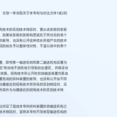
，主张一审法院关于本专利与对比文件1或2的
有技术的区别技术特征时，要从该发明的发明
。如果该发明的发明构思就在于所对应的各个
的教导，也没有公开这种结合所能产生的技术
段的结合予以整体性对待，不宜以其中的单个
置，即将第一输送机构和第二输送机构设置为
现“将丝线不损伤地引导到后处理区，并保证丝
术效果。现有技术所公开的丝线输送装置均系由
置而成的供料装置的教导，也没有公开由不同
与最接近的现有技术所存在的区别特征时，应
西安某生物科
将其作为与最接近的现有技术的区别技术特
纠纷案
也印证了组成本专利供料装置的各输送机构之
技术特征时，宜将本专利不同类型输送机构的