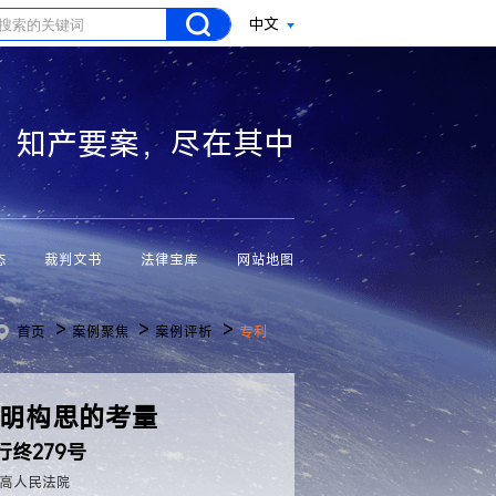
中文
知产要案，尽在其中
态
裁判文书
法律宝库
网站地图
>
>
>
首页
案例聚焦
案例评析
专利
构思的考量 ​
行终279号
高人民法院