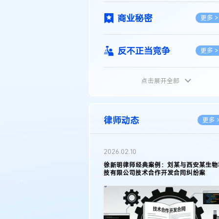
商业秘密
更多 >
反不正当竞争
更多 >
点击展开全部
植物新品种
更多 >
地理标志
更多 >
律师动态
更多 
集成电路布图设计
更多 >
2026.05.11
2
徐新明律师接受《天津日报》采访：解读
2025年度天津市专利行政保护案例
技术合同
更多 >
传统文化
更多 >