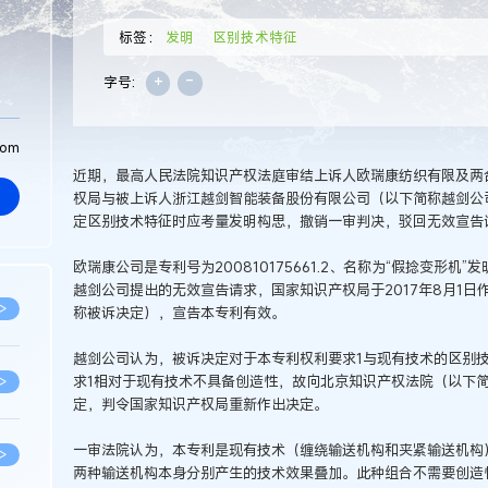
标签：
发明
区别技术特征
+
-
字号:
com
近期，最高人民法院知识产权法庭审结上诉人欧瑞康纺织有限及两
权局与被上诉人浙江越剑智能装备股份有限公司（以下简称越剑公
定区别技术特征时应考量发明构思，撤销一审判决，驳回无效宣告
欧瑞康公司是专利号为200810175661.2、名称为“假捻变形
越剑公司提出的无效宣告请求，国家知识产权局于2017年8月1日
>
称被诉决定），宣告本专利有效。
越剑公司认为，被诉决定对于本专利权利要求1与现有技术的区别
求1相对于现有技术不具备创造性，故向北京知识产权法院（以下
>
定，判令国家知识产权局重新作出决定。
一审法院认为，本专利是现有技术（缠绕输送机构和夹紧输送机构
>
两种输送机构本身分别产生的技术效果叠加。此种组合不需要创造