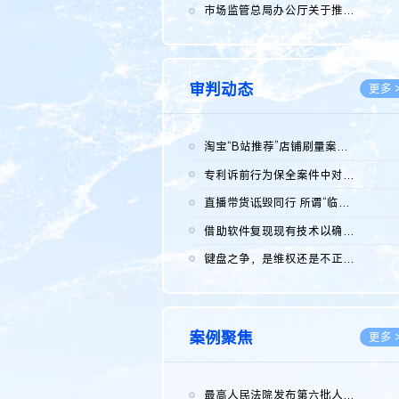
2026.0
市场监管总局办公厅关于推广第一批全国商业秘密保护创新试点典型...
2026.0
审判动态
更多 
淘宝“B站推荐”店铺刷量案维持原判，两被告连带赔偿150万元
2026.0
专利诉前行为保全案件中对仿制药申请人曾作出三类声明的考量及违...
2026.0
直播带货诋毁同行 所谓“临场发挥”不免责
2026.0
借助软件复现现有技术以确认相关参数特征是否被公开
2026.0
键盘之争，是维权还是不正当竞争？
2026.0
案例聚焦
更多 
最高人民法院发布第六批人民法院种业知识产权司法保护典型案例 含...