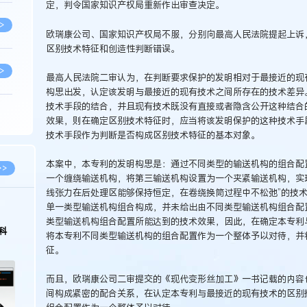
定，判令国家知识产权局重新作出审查决定。
>
欧瑞康公司、国家知识产权局不服，分别向最高人民法院提起上诉
区别技术特征和创造性判断错误。
>
最高人民法院二审认为，在判断要求保护的发明相对于最接近的现
构思出发，认定该发明与最接近的现有技术之间所存在的技术差异
技术手段的结合，并且现有技术既没有直接或者隐含公开这种结合
>
效果，则在确定区别技术特征时，应当将该发明保护的这种技术手
技术手段作为判断是否构成区别技术特征的基本对象。
>
本案中，本专利的发明构思是：通过不同类型的输送机构的组合配
>>
一个缠绕输送机构，将第三输送机构设置为一个夹紧输送机构，实
线张力在后处理区能够保持恒定，在卷绕换筒过程中不松弛”的技
单一类型输送机构组合构成，并未给出由不同类型输送机构组合配
>
026.03.09
2026.02.10
类型输送机构组合配置所能达到的技术效果，因此，在确定本专利
著名知识产权律师徐新明接受《中国经营
徐新明律师经典案例：刘某与
将本专利不同类型输送机构的组合配置作为一个整体予以对待，并
报》采访：技术革新下知识产权保护面临新
技有限公司技术合作开发合同
征。
挑战与应对策略
>
而且，欧瑞康公司二审提交的《现代变形丝加工》一书记载的内容
间构成紧密的配合关系，在认定本专利与最接近的现有技术的区别
>