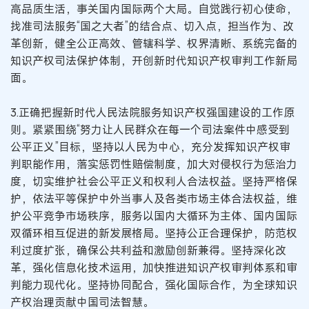
高品质生活，事关国内国际两个大局。自觉践行初心使命，
找准司法服务“国之大者”的结合点、切入点，担当作为、改
革创新，健全公正高效、管辖科学、权界清晰、系统完备的
知识产权司法保护体制，开创新时代知识产权审判工作新局
面。
3.正确把握新时代人民法院服务知识产权强国建设的工作原
则。紧紧围绕“努力让人民群众在每一个司法案件中感受到
公平正义”目标，坚持以人民为中心，充分发挥知识产权审
判职能作用，落实惩罚性赔偿制度，加大对侵权行为惩治力
度，切实维护社会公平正义和权利人合法权益。坚持严格保
护，依法平等保护中外当事人及各类市场主体合法权益，维
护公平竞争市场秩序，服务以国内大循环为主体、国内国际
双循环相互促进的新发展格局。坚持公正合理保护，防范权
利过度扩张，确保公共利益和激励创新兼得。坚持深化改
革，强化信息化技术运用，加快推进知识产权审判体系和审
判能力现代化。坚持协同配合，强化国际合作，为全球知识
产权治理贡献中国司法智慧。