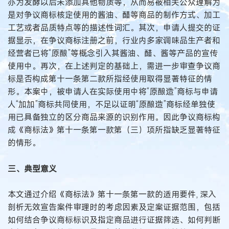
亦为发酵以后未添加其他物质等，从而易被相关公众理解为
是对争议商标核定使用的酱油、醋等商品的制作方式、加工
工艺或者品质特点等的描述性词汇。其次，申请人提交的证
据显示，在争议商标注册之前，行业内多家调味品生产者和
经营者已将“原酿”等概念引入其酱油、醋、酱等产品的宣传
使用中。再次，在上述判定的基础上，需进一步审查争议商
标是否构成第十一条第二款所指经使用取得显著特征的情
形。本案中，被申请人在实际使用中将“原酿造”商标与申请
人“加加”商标共同使用，不足以证明“原酿造”商标经单独使
用已具备独立的区分商品来源的识别作用。因此争议商标构
成《商标法》第十一条第一款第（三）项所指缺乏显著特征
的情形。
三、典型意义
本文通过介绍《商标法》第十一条第一款的适用要件, 深入
剖析无效宣告案件审理时的考虑因素及定案证据范围，包括
如何结合争议商标标识及指定商品进行证据筛选、如何判断