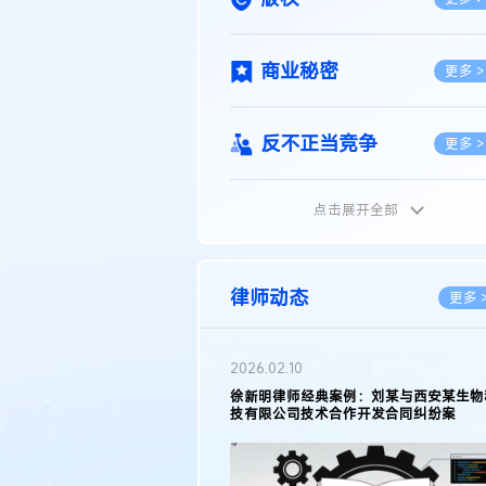
商业秘密
更多 >
反不正当竞争
更多 >
点击展开全部
植物新品种
更多 >
地理标志
更多 >
律师动态
更多 
集成电路布图设计
更多 >
2026.02.10
权律师徐新明接受《中国经营
徐新明律师经典案例：刘某与西安某生物
技术革新下知识产权保护面临新
技有限公司技术合作开发合同纠纷案
技术合同
策略
更多 >