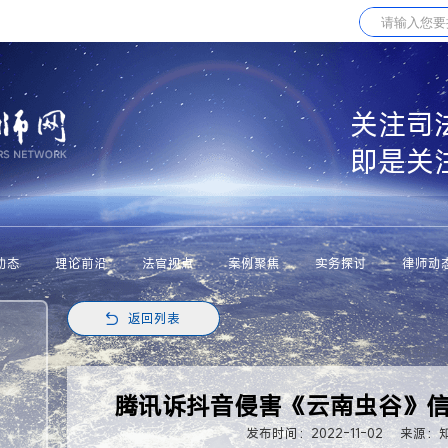
关注司
即是关
动态
理论前沿
法官视点
案例聚焦
实务探讨
律师动
返回列表
腾讯诉抖音侵害《云南虫谷》
发布时间：2022-11-02
来源：