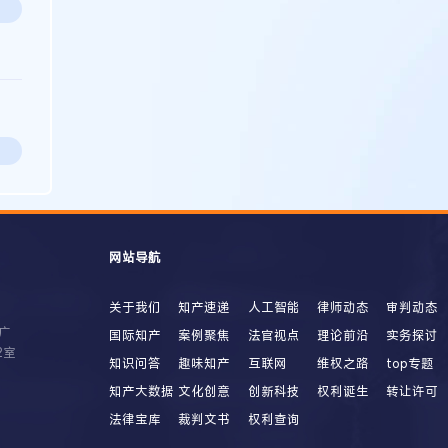
网站导航
关于我们
知产速递
人工智能
律师动态
审判动态
广
国际知产
案例聚焦
法官视点
理论前沿
实务探讨
2室
知识问答
趣味知产
互联网
维权之路
top专题
知产大数据
文化创意
创新科技
权利诞生
转让许可
法律宝库
裁判文书
权利查询