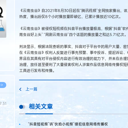
>
《云南虫谷》自2021年8月30日起在“腾讯视频”全网独家播出
热度，播出后仅8个小时播放量即破亿，已累计播放近10亿次。
《云南虫谷》被侵权短视频在抖音平台播放量极高，根据“抖音”软件“话
南虫谷好上头” “网剧云南虫谷”四个话题的播放量之和达5.71亿次。
判决显示，根据法院查明的事实，抖音对于平台中的用户大量、密
在《云南虫谷》权利人反复进行事先预警、事中投诉、提起诉讼、
界且在其具有对平台侵权内容进行有效治理的能力下，并未在合理
治理，放任甚至便利了大量侵害权利人涉案作品信息网络传播权短视
工具进行发布和传播。
>>
上一篇
7.31
相关文章
5.14
“抖音短视频”诉“伙拍小视频”侵犯信息网络传播权