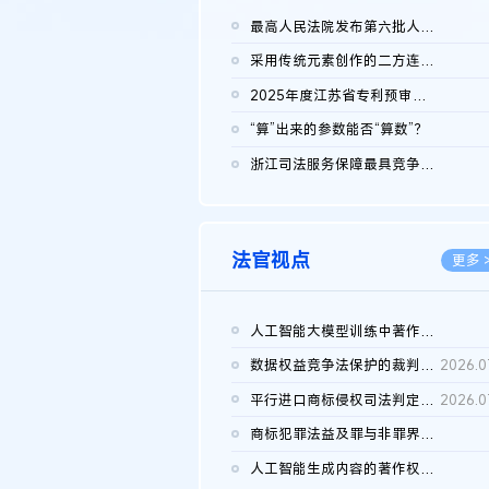
最高人民法院发布第六批人民法院种业知识产权司法保护典型案例 含...
2026.0
采用传统元素创作的二方连续装饰图案作品的独创性及侵权对比认定
2026.0
2025年度江苏省专利预审典型案例
2026.0
“算”出来的参数能否“算数”？
2026.0
浙江司法服务保障最具竞争力营商环境建设典型案例（第二批）含侵...
2026.0
法官视点
更多 
人工智能大模型训练中著作权的合理使用
2026.0
数据权益竞争法保护的裁判路径构建
2026.0
平行进口商标侵权司法判定规则的困境与纾解
2026.0
商标犯罪法益及罪与非罪界限研究
2026.0
人工智能生成内容的著作权司法认定：演进逻辑、现实困境与规则建...