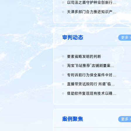
2026.0
以司法之盾守护种业创新行稳致远
2026.0
天津多部门合力推进知识产权保护工作
2026.0
审判动态
更多 
要素省略发明的判断
2026.0
淘宝“B站推荐”店铺刷量案维持原判，两被告连带赔偿150万元
2026.0
专利诉前行为保全案件中对仿制药申请人曾作出三类声明的考量及违...
2026.0
直播带货诋毁同行 所谓“临场发挥”不免责
2026.0
借助软件复现现有技术以确认相关参数特征是否被公开
2026.0
案例聚焦
更多 