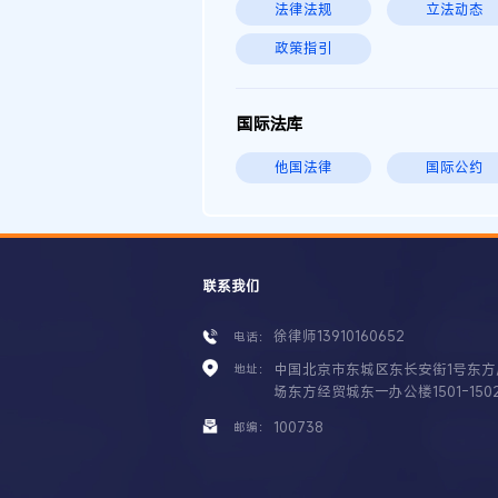
法律法规
立法动态
政策指引
国际法库
他国法律
国际公约
联系我们
徐律师13910160652
电话：
中国北京市东城区东长安街1号东方
地址：
场东方经贸城东一办公楼1501-150
100738
邮编：