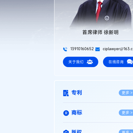
首席律师 徐新明
13910160652
ciplawyer@163.
关于我们
在线咨询
专利
更多 >
商标
更多 >
版权
更多 >