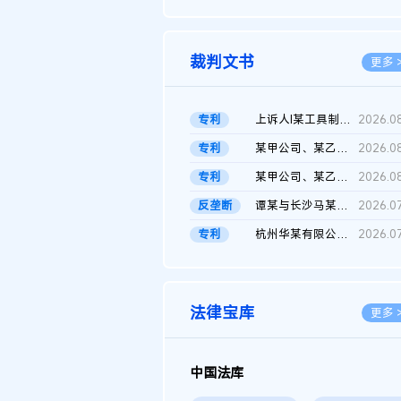
2026.0
裁判文书
更多 
专利
上诉人I某工具制品有限公司与被上诉人程某及一审被告中华人民共和...
2026.0
专利
某甲公司、某乙公司、某丙公司申请诉前行为保全复议裁定书
2026.0
专利
某甲公司、某乙公司、官某与某丙公司专利申请权权属纠纷 二审判决...
2026.0
反垄断
谭某与长沙马某堆农产品股份有限公司滥用市场支配地位纠纷二审裁...
2026.0
专利
杭州华某有限公司与菲某有限公司侵害发明专利权纠纷
2026.0
法律宝库
更多 
中国法库