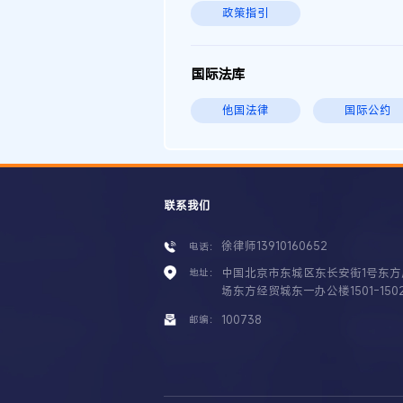
政策指引
国际法库
他国法律
国际公约
联系我们
徐律师13910160652
电话：
中国北京市东城区东长安街1号东方
地址：
场东方经贸城东一办公楼1501-150
100738
邮编：