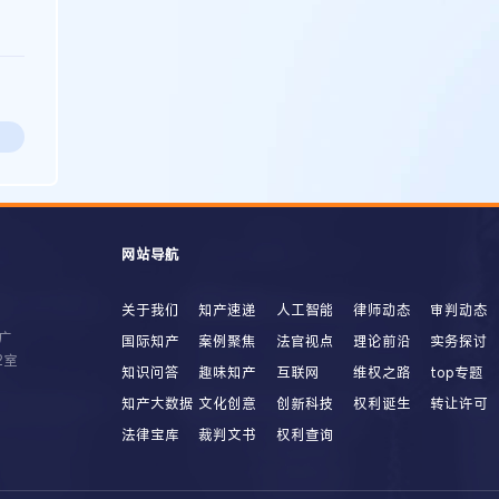
网站导航
关于我们
知产速递
人工智能
律师动态
审判动态
广
国际知产
案例聚焦
法官视点
理论前沿
实务探讨
2室
知识问答
趣味知产
互联网
维权之路
top专题
知产大数据
文化创意
创新科技
权利诞生
转让许可
法律宝库
裁判文书
权利查询