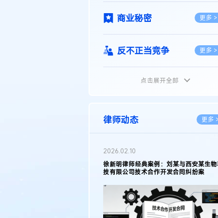
商业秘密
更多 >
反不正当竞争
更多 >
点击展开全部
植物新品种
更多 >
地理标志
更多 >
律师动态
更多 
集成电路布图设计
更多 >
2026.02.10
权律师徐新明接受《中国经营
徐新明律师经典案例：刘某与西安某生物
技术革新下知识产权保护面临新
技有限公司技术合作开发合同纠纷案
技术合同
策略
更多 >
传统文化
更多 >