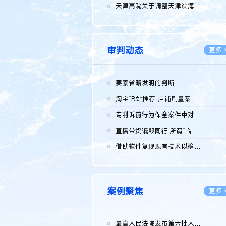
2026.0
天津高院关于调整天津滨海高新技术产业开发区华苑科技园一审普通...
2026.0
审判动态
更多 
要素省略发明的判断
2026.0
淘宝“B站推荐”店铺刷量案维持原判，两被告连带赔偿150万元
2026.0
专利诉前行为保全案件中对仿制药申请人曾作出三类声明的考量及违...
2026.0
直播带货诋毁同行 所谓“临场发挥”不免责
2026.0
借助软件复现现有技术以确认相关参数特征是否被公开
2026.0
案例聚焦
更多 
最高人民法院发布第六批人民法院种业知识产权司法保护典型案例 含...