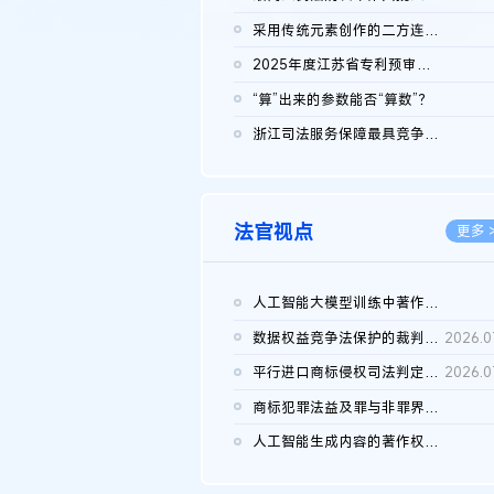
2026.0
采用传统元素创作的二方连续装饰图案作品的独创性及侵权对比认定
2026.0
2025年度江苏省专利预审典型案例
2026.0
“算”出来的参数能否“算数”？
2026.0
浙江司法服务保障最具竞争力营商环境建设典型案例（第二批）含侵...
2026.0
法官视点
更多 
人工智能大模型训练中著作权的合理使用
2026.0
数据权益竞争法保护的裁判路径构建
2026.0
平行进口商标侵权司法判定规则的困境与纾解
2026.0
商标犯罪法益及罪与非罪界限研究
2026.0
人工智能生成内容的著作权司法认定：演进逻辑、现实困境与规则建...
2026.0