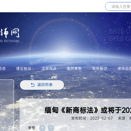
BASE O
EYES 
动态
理论前沿
法官视点
案例聚焦
实务探讨
律师动
返回列表
缅甸《新商标法》或将于20
发布时间：2023-02-07
来源：
+
-
字号: