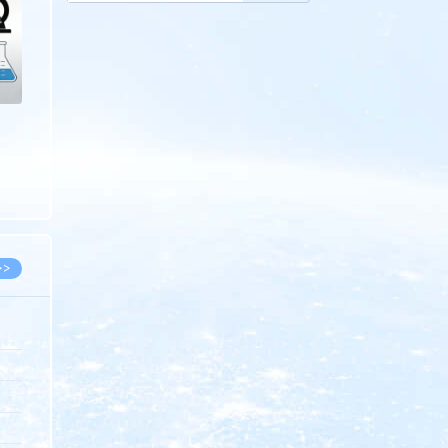
>>
8.07
5.14
5.08