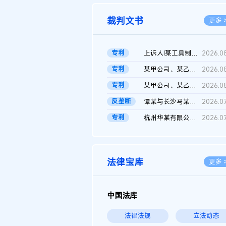
裁判文书
更多 
专利
上诉人I某工具制品有限公司与被上诉人程某及一审被告中华人民共和...
2026.0
专利
某甲公司、某乙公司、某丙公司申请诉前行为保全复议裁定书
2026.0
专利
某甲公司、某乙公司、官某与某丙公司专利申请权权属纠纷 二审判决...
2026.0
反垄断
谭某与长沙马某堆农产品股份有限公司滥用市场支配地位纠纷二审裁...
2026.0
专利
杭州华某有限公司与菲某有限公司侵害发明专利权纠纷
2026.0
法律宝库
更多 
中国法库
法律法规
立法动态