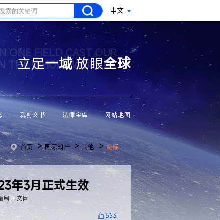
中文
N ONE FIELD CAST OUR
立足
一域
放眼
全球
ON THE WHOLE WORLD
态
裁判文书
法律宝库
网站地图
>
>
>
首页
国际知产
其他
商标
23年3月正式生效
缅甸中文网
563