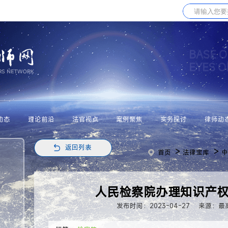
BASE O
EYES 
动态
理论前沿
法官视点
案例聚焦
实务探讨
律师动
返回列表
>
>
首页
法律宝库
中
人民检察院办理知识产
发布时间：2023-04-27
来源：最