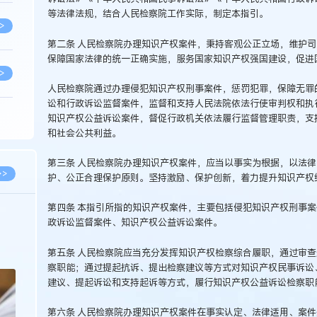
等法律法规，结合人民检察院工作实际，制定本指引。
>
第二条 人民检察院办理知识产权案件，秉持客观公正立场，维护
保障国家法律的统一正确实施，服务国家知识产权强国建设，促进
>
人民检察院通过办理侵犯知识产权刑事案件，惩罚犯罪，保障无罪
讼和行政诉讼监督案件，监督和支持人民法院依法行使审判权和执
知识产权公益诉讼案件，督促行政机关依法履行监督管理职责，支
>
和社会公共利益。
第三条 人民检察院办理知识产权案件，应当以事实为根据，以法
>
>>
护、公正合理保护原则。坚持激励、保护创新，着力提升知识产权
第四条 本指引所指的知识产权案件，主要包括侵犯知识产权刑事
>
2026.02.10
政诉讼监督案件、知识产权公益诉讼案件。
徐新明律师经典案例：刘某与西安某生物科
新
技有限公司技术合作开发合同纠纷案
第五条 人民检察院应当充分发挥知识产权检察综合履职，通过审
>
察职能；通过提起抗诉、提出检察建议等方式对知识产权民事诉讼
建议、提起诉讼和支持起诉等方式，履行知识产权公益诉讼检察职
>
第六条 人民检察院办理知识产权案件在事实认定、法律适用、案