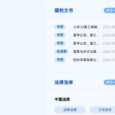
裁判文书
更多 
专利
上诉人I某工具制品有限公司与被上诉人程某及一审被告中华人民共和...
2026.0
专利
某甲公司、某乙公司、某丙公司申请诉前行为保全复议裁定书
2026.0
专利
某甲公司、某乙公司、官某与某丙公司专利申请权权属纠纷 二审判决...
2026.0
反垄断
谭某与长沙马某堆农产品股份有限公司滥用市场支配地位纠纷二审裁...
2026.0
专利
杭州华某有限公司与菲某有限公司侵害发明专利权纠纷
2026.0
法律宝库
更多 
中国法库
法律法规
立法动态