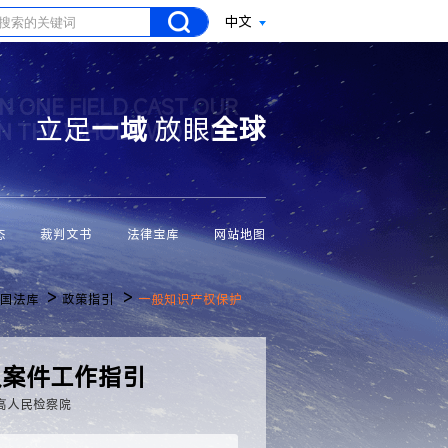
中文
N ONE FIELD CAST OUR
立足
一域
放眼
全球
ON THE WHOLE WORLD
态
裁判文书
法律宝库
网站地图
>
>
国法库
政策指引
一般知识产权保护
权案件工作指引
高人民检察院