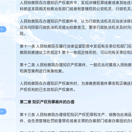
人民检察院在办理知识产权案件中，发现涉嫌犯罪线索或者其他违
8.07
料移送本院相关检察业务部门或者有管辖权的公安机关、行政机关
8.07
人民检察院在办理知识产权案件中，认为行政执法机关应当依法移
应当向同级行政执法机关提出检察意见，要求行政执法机关及时向
>>
院。
第十一条 人民检察院在履行法律监督职责中发现有关单位和部门
察院检察建议工作规定》第十一条规定情形的，可以向有关单位和
8.06
第十二条 人民检察院办理知识产权案件，一般应当对最高人民检
8.05
和典型案例进行类案检索。
8.05
人民检察院在办理知识产权案件时，为准确查明案件事实和正确适
8.04
产权权利的已生效知识产权案件。
8.04
第二章 知识产权刑事案件的办理
>>
第十三条 人民检察院办理侵犯知识产权犯罪和生产、销售伪劣商
件，由负责管辖处罚较重罪名或者主罪的办案部门或者办案组织办