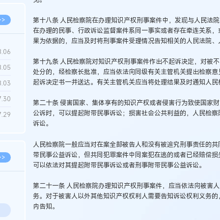
第十八条 人民检察院在办理知识产权刑事案件中，发现与人民法
>>
在办理的民事、行政诉讼监督案件系同一事实或者存在牵连关系，
果为依据的，应当及时将刑事案件受理情况告知相关的人民法院、
8.06
第十九条 人民检察院对知识产权刑事案件作出不起诉决定，对被
8.05
处分的，经检察长批准，应当依法向同级有关主管机关提出检察意
起诉决定书一并送达。有关主管机关应当将处理结果及时通知人民
8.03
7.30
第二十条 侵害国家、集体享有的知识产权或者侵害行为致使国家
公诉时，可以提起附带民事诉讼；损害社会公共利益的，人民检察
7.29
诉讼。
人民检察院一般应当对在案全部被告人和没有被追究刑事责任的共
带民事公益诉讼，但共同犯罪案件中同案犯在逃的或者已经赔偿损
>>
可以依法对其提起附带民事诉讼或者刑事附带民事公益诉讼。
第二十一条 人民检察院办理知识产权刑事案件，应当依法向被害
务。对于被害人以外其他知识产权权利人需要告知诉讼权利义务的
内告知。