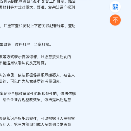
公安机关的侦查监督与协作配合工作机制。经公
据材料等方式对重大、疑难、复杂知识产权刑
治，注重审查和发现上下游关联犯罪线索，查明
刑事政策，该严则严，当宽则宽。
歉等方式表示真诚悔罪，且愿意接受处罚的，
不能适用认罪认罚从宽制度。
人的意见，依法积极促进犯罪嫌疑人、被告人
偿的，可以作为从宽处罚的考量因素。
涉案企业合规改革案件范围和条件的，依法依规
，结合企业合规整改效果，依法提出处理意
涉企知识产权犯罪案件，可以根据《人民检察
权利人、第三方组织组成人员等到会发表意