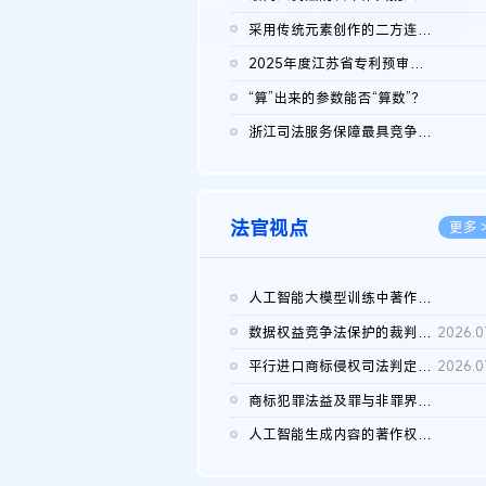
2026.0
采用传统元素创作的二方连续装饰图案作品的独创性及侵权对比认定
2026.0
2025年度江苏省专利预审典型案例
2026.0
“算”出来的参数能否“算数”？
2026.0
浙江司法服务保障最具竞争力营商环境建设典型案例（第二批）含侵...
2026.0
法官视点
更多 
人工智能大模型训练中著作权的合理使用
2026.0
数据权益竞争法保护的裁判路径构建
2026.0
平行进口商标侵权司法判定规则的困境与纾解
2026.0
商标犯罪法益及罪与非罪界限研究
2026.0
人工智能生成内容的著作权司法认定：演进逻辑、现实困境与规则建...
2026.0