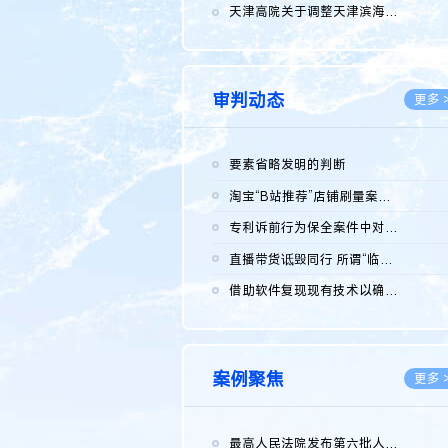
2026.0
天津高院关于调整天津滨海高新技术产业开发区华苑科技园一审普通...
2026.0
审判动态
更多 
要素省略发明的判断
2026.0
淘宝“B站推荐”店铺刷量案维持原判，两被告连带赔偿150万元
2026.0
专利诉前行为保全案件中对仿制药申请人曾作出三类声明的考量及违...
2026.0
直播带货诋毁同行 所谓“临场发挥”不免责
2026.0
借助软件复现现有技术以确认相关参数特征是否被公开
2026.0
案例聚焦
更多 
最高人民法院发布第六批人民法院种业知识产权司法保护典型案例 含...