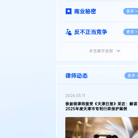
商业秘密
更多 >
反不正当竞争
更多 >
点击展开全部
植物新品种
更多 >
地理标志
更多 >
律师动态
更多 
集成电路布图设计
更多 >
2026.03.09
接受《天津日报》采访：解读
著名知识产权律师徐新明接受《中国经营
天津市专利行政保护案例
报》采访：技术革新下知识产权保护面临
技术合同
挑战与应对策略
更多 >
传统文化
更多 >