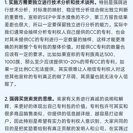
1. 实施方需要独立进行技术分析和技术谈判。
特别是强调进
行技术分析，对标准的映射，稳定性分析结合做出独立判断
的重要性。宣称的SEP中浑水摸鱼的不少，第三方报告结果
差距也很大，所以一定要保留独立进行分析的能力。实际中
我们通常会抽样分析专利权人自己提供的CC的专利，也会
对其未提供CC的专利进行一定数量的抽样，这样才能更准
确的判断整个专利包的整体价值。对提供CC专利的数量也
应该有一定的要求。比如如果宣称的专利族高达500，
1000族，那么至少应该提供10-20%的带有CC的专利。如
果一定比例CC无法提供，其实很难让人相信专利权人对这
些其他宣称的专利真正的做了尽调，其质量也就无法令人信
服了。
2. 强调买货卖货的思维。
卖家有义务进行真诚的说明和解
释，来更好的体现出自己专利包的价值。专利包许可其实和
很多商品销售类似，你提供的信息越详细，越容易打动客
户。因此特别是希望有实力的专利权人意识到，大家共同的
目的是把奖励要给到有真正贡献的发明人和公司。在实践过