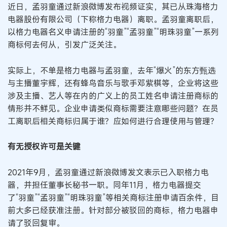
近日，孟羽童通过新浪微博发布视频证实，其已从珠海格力
电器股份有限公司（下称格力电器）离职。孟羽童离职后，
以格力电器名义申请注册的“羽童”“孟羽童”“明珠羽童”一系列
商标何去何从，引发广泛关注。
实际上，不单是格力电器与孟羽童，去年“爆火”的东方甄选
与主播董宇辉，还有蜂鸟音乐与歌手邓紫棋等，企业将这些
涉及主播、艺人等在内的广义上的员工姓名申请注册商标的
情形并不鲜见。企业申请类似商标需要注意哪些问题？在员
工离职后相关商标归属于谁？应如何进行合理使用与管理？
有无授权许可是关键
2021年9月，孟羽童通过新浪微博发文表示已入职格力电
器，并担任董事长秘书一职。同年11月，格力电器提交
了“羽童”“孟羽童”“明珠羽童”等相关商标注册申请百余件，目
前大多已经获准注册。针对部分被驳回的商标，格力电器申
请了驳回复审。