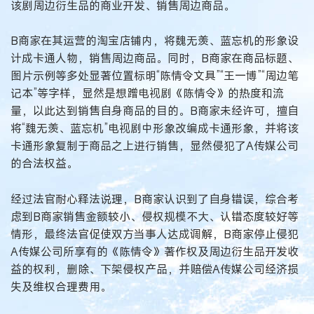
该剧周边衍生品的商业开发、销售周边商品。
B商家在其运营的淘宝店铺内，将魏无羡、蓝忘机的形象设
计成卡通人物，销售周边商品。同时，B商家在商品标题、
图片示例等多处显著位置标明“陈情令文具”“王一博”“周边笔
记本”等字样，显然是想蹭电视剧《陈情令》的热度和流
量，以此达到销售自身商品的目的。B商家未经许可，擅自
将“魏无羡、蓝忘机”电视剧中形象改编成卡通形象，并将该
卡通形象复制于商品之上进行销售，显然侵犯了A传媒公司
的合法权益。
经过法官耐心释法说理，B商家认识到了自身错误，综合考
虑到B商家销售金额较小、侵权规模不大、认错态度较好等
情形，最终法官促使双方当事人达成调解，B商家停止侵犯
A传媒公司所享有的《陈情令》著作权及周边衍生品开发收
益的权利，删除、下架侵权产品，并赔偿A传媒公司经济损
失及维权合理费用。