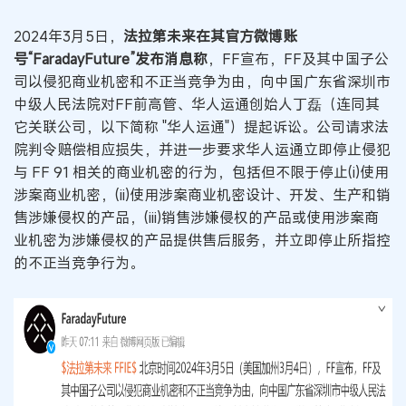
2024年3月5日，
法拉第未来在其官方微博账
号“FaradayFuture”发布消息称
，FF宣布，FF及其中国子公
司以侵犯商业机密和不正当竞争为由，向中国广东省深圳市
中级人民法院对FF前高管、华人运通创始人丁磊（连同其
它关联公司，以下简称 "华人运通"）提起诉讼。公司请求法
院判令赔偿相应损失，并进一步要求华人运通立即停止侵犯
与 FF 91 相关的商业机密的行为，包括但不限于停止(i)使用
涉案商业机密，(ii)使用涉案商业机密设计、开发、生产和销
售涉嫌侵权的产品，(iii)销售涉嫌侵权的产品或使用涉案商
业机密为涉嫌侵权的产品提供售后服务，并立即停止所指控
的不正当竞争行为。