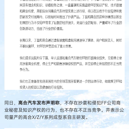
同日，
高合汽车发布声明称
，不存在抄袭和侵犯FF公司商
业秘密及知识产权的行为，也不存在不正当竞争。并表示公
司量产的高合X/Z/Y系列成型系自主研发。