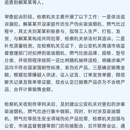
追查到解某某等人。
审查起诉阶段。检察机关主要开展了以下工作：一是依法追
诉漏犯。解某某开设家庭作坊生产伪劣吸油烟机、燃气灶过
程中，其丈夫刘某某积极参与，指导工人生产、打包、发
货，与解某某构成共同犯罪，检察机关依法对其追诉。二是
补充质量检测。在检察机关见证下，由公安机关商请市场监
督管理部门对扣押的吸油烟机、燃气灶按品牌、规格、型号
分类，并依照程序按照一定比例随机抽样送检，明确涉案产
品均不符合国家强制性标准，系伪劣产品。三是确定销售金
额。根据犯罪嫌疑人供述、证人证言、订单发货单据、微信
聊天记录及账单等证据，综合认定已销售产品亦为不合格产
品，合并计算销售金额。
检察机关收到终审判决后，及时建议公安机关对查扣的涉案
吸油烟机、燃气灶进行集中销毁。同时，针对涉及吸油烟
机、燃气灶等民生安全领域伪劣产品犯罪，检察机关加强与
公安、市场监督管理等部门的衔接配合，召开联席会议，通