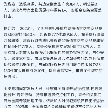
为线索，追根溯源，共追查到案生产窝点4人、销售端8
人，深挖有毒有害物质原材料源头1人，实现全链条全覆盖
打击。
据介绍， 2023年，全国检察机关批准逮捕假冒伪劣商品犯
罪8503件14560人，起诉18777件38936人。充分履行法律
监督职能，建议行政执法机关移送涉嫌假冒伪劣商品犯罪案
件1634件1778人，监督公安机关立案2645件2879人。最
高检加大对重大假冒伪劣犯罪案件的督办指导力度，与公安
部、农业农村部、市场监管总局联合挂牌督办14起制售假冒
伪劣农资犯罪案件，与国家版权局等部门联合挂牌督办3批
150件重大侵权盗版案件，持续跟踪指导，推进案件取得实
质进展。
围绕党和国家发展大局，检察机关持续开展“治违禁 控药残
促提升”专项行动，持续推进农资打假工作，联合相关部门
开展医美专项治理工作。依法加大对侵犯知识产权犯罪惩治
力度，2023年，全国检察机关起诉侵犯知识产权犯罪人数