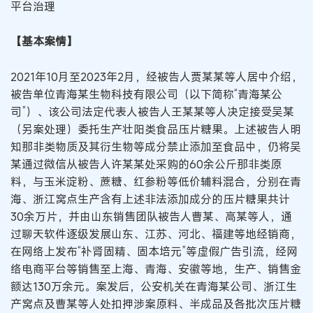
平台治理
【基本案情】
2021年10月至2023年2月，经被告人贾某某等人居中介绍，
被告单位青海某生物科技有限公司（以下简称“青海某公
司”）、该公司法定代表人被告人王某某等人决定接受吴某
（另案处理）委托生产壮阳类食品压片糖果。上述被告人明
知那非类物质及其衍生物等成分禁止添加至食品中，仍将吴
某通过微信从被告人许某某处采购的60余公斤那非类原
料，与玉米淀粉、蔗糖、红参粉等低价辅料混合，分别在青
海、浙江窝点生产含有上述非法添加成分的压片糖果共计
30余万片，并由山东销售团队被告人曹某、高某等人，通
过聊天软件逐级发展山东、江苏、河北、福建等地经销商，
在网络上发布“补肾固精、固本培元”等虚假广告引流，经网
络电商平台等销售至上海、青海、安徽等地，生产、销售金
额达130万余元。案发后，公安机关在青海某公司、浙江生
产窝点及曹某等人处扣押涉案原料、半成品及各批次压片糖