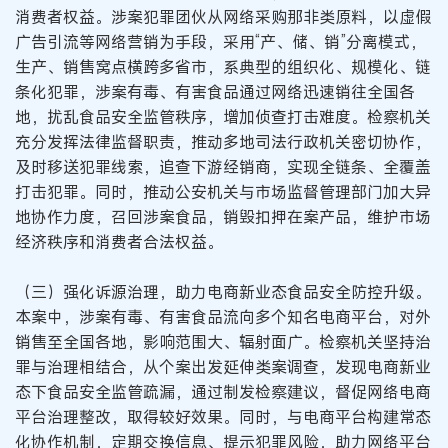
消费者权益。涉案犯罪团伙从网络采购那非类原料，以虚假
广告引流等网络营销为手段，采用“产、储、销”分离模式，
生产、销售窝点横跨多省市，系典型的组织化、规模化、链
条化犯罪，涉案有毒、有害食品通过网络迅速销往全国各
地，扰乱食品安全监管秩序，增加侦查打击难度。检察机关
充分发挥法律监督职责，推动多地司法行政机关密切协作，
及时移送犯罪线索，追查下游经销商，实现全链条、全覆盖
打击犯罪。同时，推动公安机关与市场监督管理部门加大异
地协作力度，召回涉案食品，销毁扣押在案产品，维护市场
经济秩序和消费者合法权益。
（三）强化诉源治理，助力电商新业态食品安全防控升级。
本案中，涉案有毒、有害食品流向多个知名电商平台，对外
销售至全国各地，影响范围大、辐射面广。检察机关坚持治
罪与治理相结合，从个案出发延伸类案调查，发现电商新业
态下食品安全监管疏漏，通过制发检察建议，督促网络电商
平台治理整改，取得较好效果。同时，与电商平台构建常态
化协作机制，定期交换信息、提示犯罪风险，助力网络平台