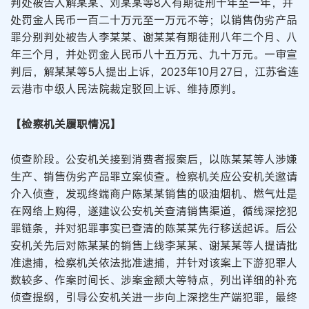
判处被告人解某某、刘某某等8人有期徒刑十年至一年，并
处罚金人民币一百二十万元至一万元不等；以销售伪劣产品
罪分别判处被告人李某某、谢某某有期徒刑八年二个月、八
年三个月，并处罚金人民币八十五万元、九十万元。一审宣
判后，解某某等5人提出上诉，2023年10月27日，江苏省连
云港市中级人民法院裁定驳回上诉、维持原判。
【检察机关履职情况】
侦查阶段。公安机关接到消费者报案后，以陈某某等人涉嫌
生产、销售伪劣产品罪立案侦查。检察机关应公安机关邀请
介入侦查，发现终端商户陈某某销售的吸油烟机、燃气灶是
在网络上购得，遂建议公安机关查清销售渠道，循线深挖犯
罪链条，并对犯罪事实已查清的陈某某先行移送起诉。后公
安机关先后对陈某某的销售上线李某某、谢某某等人提请批
准逮捕，检察机关依法批准逮捕，并针对该案上下游犯罪人
数较多、作案时间长、涉案金额大等特点，列出详细的补充
侦查提纲，引导公安机关进一步向上深挖生产端犯罪，最终