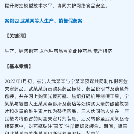
提升防控模型技术水平，协同共护网络食品安全。
案例四 武某某等人生产、销售假药案
【关键词】
生产、销售假药 以他种药品冒充此种药品 宽严相济
【基本案情】
2023年1月初，被告人武某某与宁某某预谋共同制作假阿兹
夫定药品。武某某负责购买药品标签、药品说明书及药盒外
包装，并在网上购买光板药瓶、热熔打码机等制假工具，宁
某某与被告人王某某至诊所及药店等处购买大量的碳酸氢钠
片和少量的维生素片作为替代药品。三人伙同他人先在一居
民楼内将假冒的阿兹夫定片剂装瓶，后又转移至武某某岳母
魏某家中，对药瓶贴注“某安”注册商标及装盒。期间，魏某
和武某某妻弟张某某也断续参与贴标、装盒等。