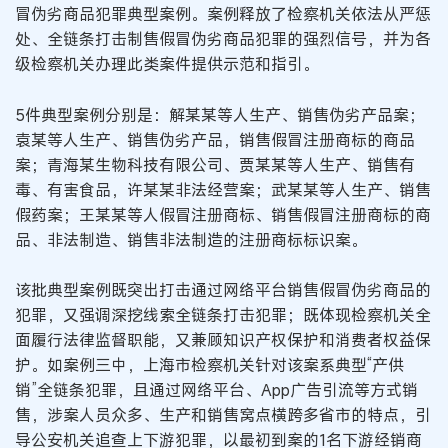
冒伪劣商品犯罪典型案例。案例释放了检察机关依法从严惩
处、全链条打击制售假冒伪劣商品犯罪的强烈信号，并为各
级检察机关办理此类案件提供示范和指引。
5件典型案例分别是：解某某等人生产、销售伪劣产品案；
袁某等人生产、销售伪劣产品，销售假冒注册商标的商品
案；青海某生物科技有限公司、贾某某等人生产、销售有
毒、有害食品，许某某非法经营案；武某某等人生产、销售
假药案；王某某等人假冒注册商标、销售假冒注册商标的商
品、非法制造、销售非法制造的注册商标标识案。
该批典型案例既突出打击通过网络平台销售假冒伪劣商品的
犯罪，又强调深挖线索全链条打击犯罪；既体现检察机关全
面履行法律监督职能，又兼顾知识产权保护和消费者权益保
护。如案例三中，上海市检察机关针对该案系典型“产供
销”全链条犯罪，且通过网络平台、App广告引流等方式销
售，涉案人员众多、生产和销售窝点横跨多省市的特点，引
导公安机关追查上下游犯罪，以最初到案的1名下游经销商