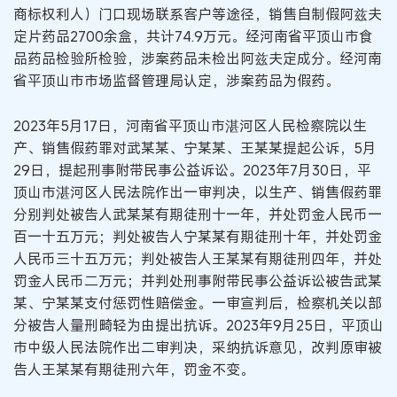
商标权利人）门口现场联系客户等途径，销售自制假阿兹夫
定片药品2700余盒，共计74.9万元。经河南省平顶山市食
品药品检验所检验，涉案药品未检出阿兹夫定成分。经河南
省平顶山市市场监督管理局认定，涉案药品为假药。
2023年5月17日，河南省平顶山市湛河区人民检察院以生
产、销售假药罪对武某某、宁某某、王某某提起公诉，5月
29日，提起刑事附带民事公益诉讼。2023年7月30日，平
顶山市湛河区人民法院作出一审判决，以生产、销售假药罪
分别判处被告人武某某有期徒刑十一年，并处罚金人民币一
百一十五万元；判处被告人宁某某有期徒刑十年，并处罚金
人民币三十五万元；判处被告人王某某有期徒刑四年，并处
罚金人民币二万元；并判处刑事附带民事公益诉讼被告武某
某、宁某某支付惩罚性赔偿金。一审宣判后，检察机关以部
分被告人量刑畸轻为由提出抗诉。2023年9月25日，平顶山
市中级人民法院作出二审判决，采纳抗诉意见，改判原审被
告人王某某有期徒刑六年，罚金不变。