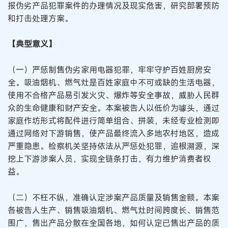
报伪劣产品犯罪案件的办理情况及现实危害，研究部署预防
和打击处理方案。
【典型意义】
（一）严惩制售伪劣家用电器犯罪，牢牢守护百姓厨房安
全。吸油烟机、燃气灶是百姓家庭中不可或缺的生活电器，
使用不合格产品易引发火灾、爆炸等安全事故，威胁人民群
众的生命健康和财产安全。本案被告人以低价为噱头，通过
家庭作坊形式将配件进行简单组合、拼装，未经专业检测即
通过网络对下游销售，使产品最终流入多地农村地区，造成
严重隐患。检察机关坚持依法从严惩处犯罪，追根溯源，深
挖上下游涉案人员，实现全链条打击，有力维护消费者权
益。
（二）不枉不纵，准确认定涉案产品质量及销售金额。本案
各被告人生产、销售吸油烟机、燃气灶时间跨度长、销售范
围广，售出产品分散在全国各地，如何认定已售出产品的质