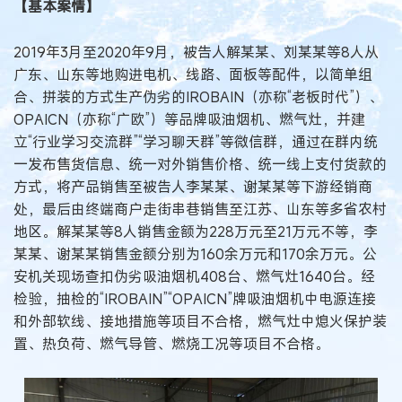
【基本案情】
2019年3月至2020年9月，被告人解某某、刘某某等8人从
广东、山东等地购进电机、线路、面板等配件，以简单组
合、拼装的方式生产伪劣的IROBAIN（亦称“老板时代”）、
OPAICN（亦称“广欧”）等品牌吸油烟机、燃气灶，并建
立“行业学习交流群”“学习聊天群”等微信群，通过在群内统
一发布售货信息、统一对外销售价格、统一线上支付货款的
方式，将产品销售至被告人李某某、谢某某等下游经销商
处，最后由终端商户走街串巷销售至江苏、山东等多省农村
地区。解某某等8人销售金额为228万元至21万元不等，李
某某、谢某某销售金额分别为160余万元和170余万元。公
安机关现场查扣伪劣吸油烟机408台、燃气灶1640台。经
检验，抽检的“IROBAIN”“OPAICN”牌吸油烟机中电源连接
和外部软线、接地措施等项目不合格，燃气灶中熄火保护装
置、热负荷、燃气导管、燃烧工况等项目不合格。