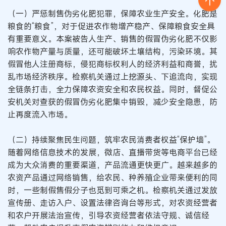
（一）严惩制售伪劣化肥犯罪，保障农业生产安全。化肥是
粮食的“粮食”，对于促进农作物增产稳产、保障粮食安全具
有重要意义。本案被告人生产、销售的假冒伪劣化肥不仅影
响农作物产量与质量，还可能破坏土壤结构，污染环境。其
假冒他人注册商标，侵犯商标权利人的经济利益和商誉，扰
乱市场经济秩序。检察机关通过上挖源头、下追流向，实现
全链条打击，全力保障农资安全和农民权益。同时，督促公
安机关对查获的假冒伪劣化肥集中销毁，减少安全隐患，防
止再度流入市场。
（二）持续聚焦民生问题，筑牢农民消费者权益“保护墙”。
随着网络信息技术的发展，微店、直播带货等电商平台已经
成为大众消费的重要渠道，产品流通更快更广。越来越多的
农资产品通过网络销售，给农民、种养殖企业带来便利的同
时，一些制假售假分子也觅到可乘之机。检察机关通过发放
宣传册、走访入户、设置法律咨询台等形式，对农资经营者
和农户开展法治宣传，引导农资经营者依法守规、诚信经