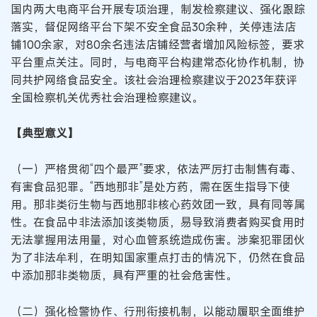
国内两大电商平台开展专项治理，制发检察建议、强化跟踪
落实，督促网络平台下架不安全食品30余种，关停违法店
铺100余家，对80余名违法店铺经营者增加风险标签，要求
平台重点关注。同时，与电商平台构建常态化协作机制，协
同共护网络食品安全。该社会治理检察建议于2023年获评
全国检察机关优秀社会治理检察建议。
【典型意义】
（一）严格贯彻“四个最严”要求，依法严厉打击制售有毒、
有害食品犯罪。“西地那非”是处方药，需在医生指导下使
用。那非类衍生物与西地那非核心药效团一致，具有同等属
性。在食品中非法添加该类物质，易导致消费者购买食用时
无法掌握用法用量，对心血管系统造成伤害。涉案犯罪团伙
为了非法牟利，在明知国家重点打击的情况下，仍然在食品
中添加那非类物质，具有严重的社会危害性。
（二）强化检警协作、行刑衔接机制，以能动履职全面维护