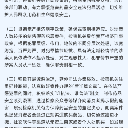
条打击；检察机关纠正畸轻量刑，得到审判机关支持。通过
多部门联动，有力震慑危害药品安全违法犯罪活动，切实维
护人民群众用药和生命健康安全。
（二）贯彻宽严相济刑事政策，确保罪责刑相适应。对涉案
人数较多的制售假药犯罪案件，检察机关贯彻宽严相济刑事
政策，根据犯罪层级、作用、地位的不同分层次处理，该宽
则宽，当严则严，对犯罪情节轻微、具有法定减轻情节的涉
案人员依法作不起诉处理，对主观恶性大、犯罪情节严重的
涉案人员从严惩处，确保罪责刑相一致。
（三）积极开展诉源治理，延伸司法办案质效。检察机关注
重延伸职能，认真做好案件办理的“后半篇文章”。在依法严
惩犯罪的同时，积极落实“谁执法、谁普法”制度，制作药品
安全系列漫画，通过检察公众号等媒介向消费者揭示假药危
害，展现检察机关有力保障药品安全的坚定决心。此类案件
也提醒消费者要通过正规渠道购买药品，切勿通过路边小
摊、社交软件等渠道从无资质商家或者个人处购买，如发现