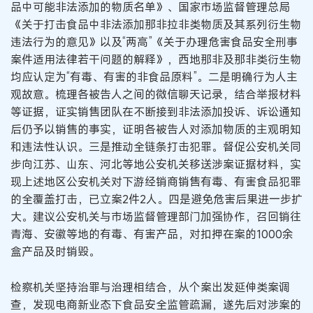
品中可能非法添加的物质名单》、国家市场监督管理总局
《关于打击食品中非法添加那非拉非类物质及其系列衍生物
违法行为的意见》以及“两高”《关于办理危害食品安全刑事
案件适用法律若干问题的解释》，西地那非及那非类衍生物
均应认定为“有毒、有害的非食品原料”。二是明确行为人主
观故意。梳理各被告人之间的微信聊天记录，结合举报材料
等证据，证实销售团队在不断接到非法添加投诉、诉讼通知
后仍予以销售的事实，证明各被告人对添加物质的主观明知
和违法性认识。三是推动全链条打击犯罪。督促公安机关同
步向江苏、山东、河北等地公安机关移送涉案证据材料，实
现上述地区公安机关对下游经销商销售有毒、有害食品犯罪
的全覆盖打击，已立案2件2人。四是避免危害后果进一步扩
大。建议公安机关与市场监督管理部门加强协作，召回销往
青海、安徽等地的有毒、有害产品，对扣押在案的1000余
盒产品及时销毁。
检察机关坚持治罪与治理相结合，从个案出发延伸类案调
查，发现电商新业态下食品安全监管疏漏，遂先后对涉案的