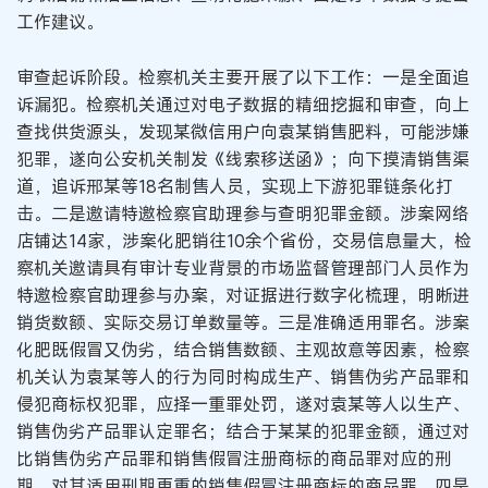
工作建议。
审查起诉阶段。检察机关主要开展了以下工作：一是全面追
诉漏犯。检察机关通过对电子数据的精细挖掘和审查，向上
查找供货源头，发现某微信用户向袁某销售肥料，可能涉嫌
犯罪，遂向公安机关制发《线索移送函》；向下摸清销售渠
道，追诉邢某等18名制售人员，实现上下游犯罪链条化打
击。二是邀请特邀检察官助理参与查明犯罪金额。涉案网络
店铺达14家，涉案化肥销往10余个省份，交易信息量大，检
察机关邀请具有审计专业背景的市场监督管理部门人员作为
特邀检察官助理参与办案，对证据进行数字化梳理，明晰进
销货数额、实际交易订单数量等。三是准确适用罪名。涉案
化肥既假冒又伪劣，结合销售数额、主观故意等因素，检察
机关认为袁某等人的行为同时构成生产、销售伪劣产品罪和
侵犯商标权犯罪，应择一重罪处罚，遂对袁某等人以生产、
销售伪劣产品罪认定罪名；结合于某某的犯罪金额，通过对
比销售伪劣产品罪和销售假冒注册商标的商品罪对应的刑
期，对其适用刑期更重的销售假冒注册商标的商品罪。四是