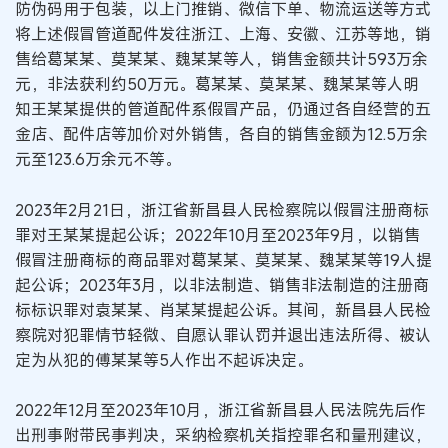
防伪码用于包装，以上门推销、微信下单、物流运送等方式
将上述假冒管道配件发往浙江、上海、安徽、江苏等地，销
售给葛某某、莫某某、魏某某等人，销售金额共计593万余
元，非法获利约50万元。葛某某、莫某某、魏某某等人明
知王某某提供的管道配件系假冒产品，仍通过各自经营的五
金店、配件店等加价对外销售，各自的销售金额为12.5万余
元至123.6万余元不等。
2023年2月21日，浙江省新昌县人民检察院以假冒注册商标
罪对王某某提起公诉；2022年10月至2023年9月，以销售
假冒注册商标的商品罪对葛某某、莫某某、魏某某等19人提
起公诉；2023年3月，以非法制造、销售非法制造的注册商
标标识罪对袁某某、肖某某提起公诉。其间，新昌县人民检
察院对犯罪情节轻微、自愿认罪认罚并退出违法所得、被认
定为从犯的傅某某等5人作出不起诉决定。
2022年12月至2023年10月，浙江省新昌县人民法院先后作
出刑事附带民事判决，采纳检察机关指控罪名和量刑建议，