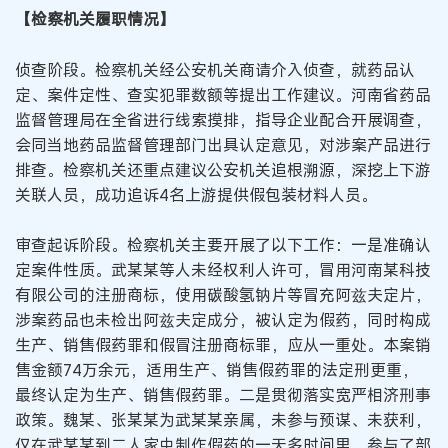
【检察机关履职情况】
侦查阶段。检察机关经公安机关商请介入侦查，就药品认
定、案件定性、查实犯罪数额等提出工作建议。河南省药品
监督管理局在全省进行线索摸排，指导企业配合开展调查，
会同当地药品监督管理部门出具认定意见，对涉案产品进行
排查。检察机关还重点建议公安机关追根溯源，深挖上下游
关联人员，成功追诉4名上游提供假包装材料人员。
审查起诉阶段。检察机关主要开展了以下工作：一是准确认
定案件性质。武某某等人未经权利人许可，冒用河南某科技
有限公司的注册商标，使用碳酸氢钠片等冒充阿兹夫定片，
涉案药品也未检出阿兹夫定成分，被认定为假药，同时构成
生产、销售假药罪和假冒注册商标罪，应从一重处。本案销
售金额74万余元，适用生产、销售假药罪的法定刑更重，
最终认定为生产、销售假药罪。二是贯彻落实宽严相济刑事
政策。魏某、张某某为武某某亲属，未参与预谋、未获利，
仅在武某某到二人家中制作假药的一天多时间里，参与了部