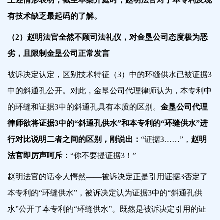
有技术缺乏最起码的了解。
（2）赵明法官全然不顾司法礼仪，对金垦公司态度极为恶
劣，且限制金垦公司正常发言
被诉决定认定，
区别技术特征（3）中的环缝供水已被证据3
中的斜通孔公开
。对此，金垦公司代理律师认为，本专利中
的环缝和证据3中的斜通孔具有本质的区别。
金垦公司代理
律师欲将证据3中的“斜通孔供水”和本专利的“环缝供水”进
行对比说明二者之间的区别，刚说出：
“证据3
……
”
，
赵明
法官即
厉声呵斥
：
“你不要提证据3！”
赵明法官的话令人愕然——被诉决定正是引用证据3否定了
本专利的“环缝供水”，被诉决定认为证据3中的“斜通孔供
水”公开了本专利的“环缝供水”。既然是被诉决定引用的证