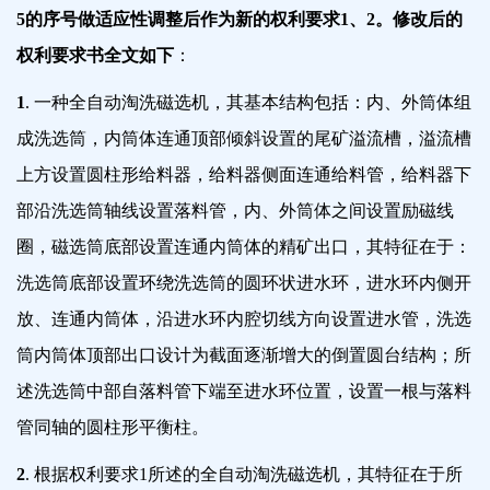
5的序号做适应性调整后作为新的权利要求1、2。修改后的
权利要求书全文如下
：
1
. 一种全自动淘洗磁选机，其基本结构包括：内、外筒体组
成洗选筒，内筒体连通顶部倾斜设置的尾矿溢流槽，溢流槽
上方设置圆柱形给料器，给料器侧面连通给料管，给料器下
部沿洗选筒轴线设置落料管，内、外筒体之间设置励磁线
圈，磁选筒底部设置连通内筒体的精矿出口，其特征在于：
洗选筒底部设置环绕洗选筒的圆环状进水环，进水环内侧开
放、连通内筒体，沿进水环内腔切线方向设置进水管，洗选
筒内筒体顶部出口设计为截面逐渐增大的倒置圆台结构；所
述洗选筒中部自落料管下端至进水环位置，设置一根与落料
管同轴的圆柱形平衡柱。
2
. 根据权利要求1所述的全自动淘洗磁选机，其特征在于所