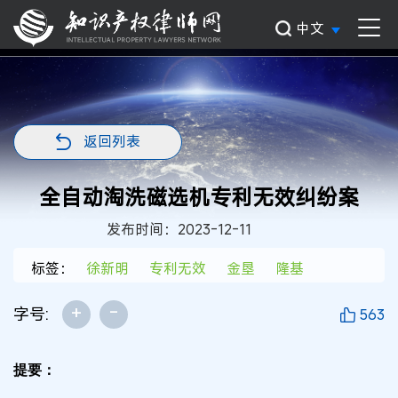
中文
返回列表
全自动淘洗磁选机专利无效纠纷案
发布时间：2023-12-11
标签：
徐新明
专利无效
金垦
隆基
+
-
字号:
563
提要：