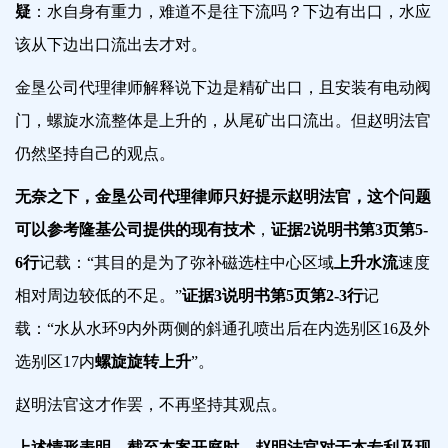
疑
：
水自身有重力，难道不是往下流吗？下边有出口，水应
该从下边出口流出去才对
。
金垦公司代理律师解释说下边是精矿出口，且安装有电动阀
门，螺旋水流整体是上升的，从尾矿出口流出。但赵明法官
仍然坚持自己的观点。
无奈之下，金垦公司代理律师只好提示赵明法官，这个问题
可以参考隆基公司提供的现有技术
，
证据2说明书第3页第5-
6行
记载：“其目的是为了弥补磁选柱中心区域
上升水流
速度
相对周边较低的不足。”
证据3说明书第5页第2-3行
记
载：“
水从水环9内外两侧的斜通孔喷出后在内选别区16及外
选别区17内
螺旋旋转上升
”。
赵明法官这才作罢，不再坚持其观点。
上述情形表明，截至本案开庭时，赵明法官对于本专利及现