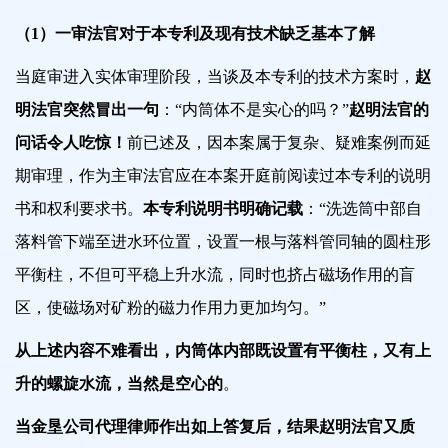
（1）一审法官对于本专利及现有技术缺乏基本了解
当庭审进入实体审理阶段，当谈及本专利的技术方案时，
赵
明法官突然冒出一句
：
“内筒体不是实心的吗？”
赵明法官的
问话令人吃惊！
前已述及，因本案属于复杂、疑难案例而延
期审理，作为主审法官应在本案开庭前阅读过本专利的说明
书和权利要求书。
本专利说明书明确记载
：“
洗选筒中部自
落料管下端至进水环位置，设置一根与落料管同轴的圆柱形
平衡柱，不但可平稳上升水流，同时也挤占磁场作用的盲
区，使磁场对矿粉的磁力作用力更加均匀
。”
从上述内容不难看出，内筒体内部既设置有平衡柱，又有上
升的螺旋水流，当然是空心的
。
当金垦公司代理律师
作出
如上答复后，结果赵明法官又质