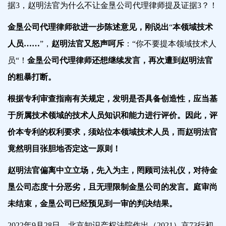
据3，赵明法官为什么不让金垦公司代理律师提及证据3？！
金垦公司代理律师欲进一步陈述意见，刚说出
“
本领域技术
人员
……
”，
赵明法官又怒声
呵斥
：“你不要提本领域技术人
员“
！
金垦公司代理律师还想继续发言，再次遭到赵明法官
的粗暴打断。
根据专利审查指南有关规定，发明是否具备创造性，应当基
于所属技术领域的技术人员知识和能力进行评价。因此，评
价本专利的权利要求，须站位本领域技术人员，而赵明法官
竟然明目张胆地否定这一原则！
赵明法官偏离中立立场，先入为主，罔顾司法礼仪，对待金
垦公司态度十分恶劣，且无理限制金垦公司的发言。庭审尚
未结束，金垦公司已经预见到一审的判决结果。
2022年9月28日，北京知识产权法院作出（2021）京73行初