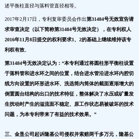
述平衡柱直径与落料管直径相等。
2017年2月17日，专利复审委员会作出
第31484号无效宣告请
求审查决定（以下简称第31484号无效决定），在专利权人
2016年11月8日提交的权利要求1、2的基础上继续维持
该
专
利权有效
。
第31484号无效决定认为：“本专利通过将圆柱形平衡柱设置
于落料管和进水环之间的位置，结合进水管沿进水环内腔切
线方向设置的环形进水环、洗选筒内筒体的截面逐渐增大的
倒置圆台结构的出口的技术特征，整体解决了水压或矿量发
生扰动时产生的溢流面不稳定、原工作状态易被破坏的技术
问题，为本专利带来了有益的技术效果。”
三、金垦公司起诉隆基公司侵权并索赔两千多万元，隆基公