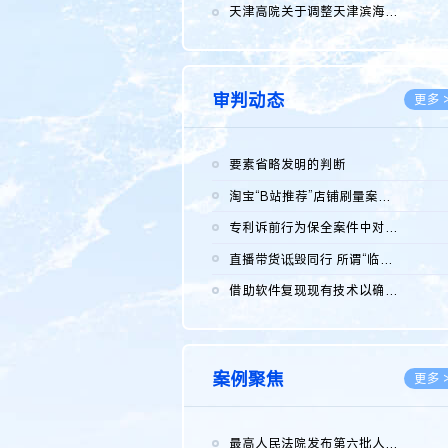
2026.0
天津高院关于调整天津滨海高新技术产业开发区华苑科技园一审普通...
2026.0
审判动态
更多 
要素省略发明的判断
2026.0
淘宝“B站推荐”店铺刷量案维持原判，两被告连带赔偿150万元
2026.0
专利诉前行为保全案件中对仿制药申请人曾作出三类声明的考量及违...
2026.0
直播带货诋毁同行 所谓“临场发挥”不免责
2026.0
借助软件复现现有技术以确认相关参数特征是否被公开
2026.0
案例聚焦
更多 
最高人民法院发布第六批人民法院种业知识产权司法保护典型案例 含...