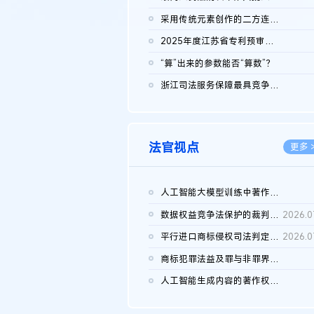
2026.0
采用传统元素创作的二方连续装饰图案作品的独创性及侵权对比认定
2026.0
2025年度江苏省专利预审典型案例
2026.0
“算”出来的参数能否“算数”？
2026.0
浙江司法服务保障最具竞争力营商环境建设典型案例（第二批）含侵...
2026.0
法官视点
更多 
人工智能大模型训练中著作权的合理使用
2026.0
数据权益竞争法保护的裁判路径构建
2026.0
平行进口商标侵权司法判定规则的困境与纾解
2026.0
商标犯罪法益及罪与非罪界限研究
2026.0
人工智能生成内容的著作权司法认定：演进逻辑、现实困境与规则建...
2026.0