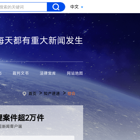
中文
每天都有重大新闻发生
态
裁判文书
法律宝库
网站地图
>
>
首页
知产速递
综合
理案件超2万件
视新闻客户端