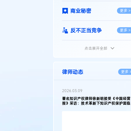
商业秘密
更多 >
反不正当竞争
更多 >
点击展开全部
植物新品种
更多 >
地理标志
更多 >
律师动态
更多 
集成电路布图设计
更多 >
2026.02.10
权律师徐新明接受《中国经营
徐新明律师经典案例：刘某与西安某生物
技术革新下知识产权保护面临新
技有限公司技术合作开发合同纠纷案
技术合同
策略
更多 >
传统文化
更多 >