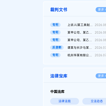
裁判文书
更多 
专利
上诉人I某工具制品有限公司与被上诉人程某及一审被告中华人民共和...
2026.0
专利
某甲公司、某乙公司、某丙公司申请诉前行为保全复议裁定书
2026.0
专利
某甲公司、某乙公司、官某与某丙公司专利申请权权属纠纷 二审判决...
2026.0
反垄断
谭某与长沙马某堆农产品股份有限公司滥用市场支配地位纠纷二审裁...
2026.0
专利
杭州华某有限公司与菲某有限公司侵害发明专利权纠纷
2026.0
法律宝库
更多 
中国法库
法律法规
立法动态