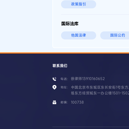
政策指引
国际法库
他国法律
国际公约
联系我们
徐律师13910160652
电话：
中国北京市东城区东长安街1号东方
地址：
场东方经贸城东一办公楼1501-150
100738
邮编：