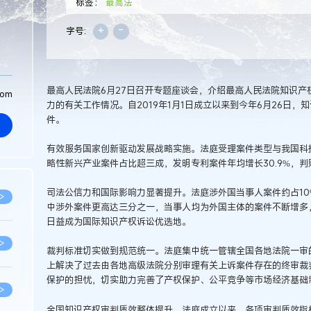
标签：
最高法
+
-
字号:
最高人民法院6月27日召开专题座谈会，介绍最高人民法院知识产
com
力的有关工作情况。自2019年1月1日成立以来到今年6月26日，知
件。
有效服务国家创新驱动发展战略实施。法庭受理案件类型与我国科
略性新兴产业案件占比超三成，发明专利案件年均增长30.9%，
司法公信力和国际影响力显著提升。法庭涉外国当事人案件约占10%
>
中涉外案件更高达三分之一，当事人均为外国主体的案件不断增多
日益成为国际知识产权诉讼优选地。
>
裁判标准切实做到规范统一。法庭集中统一管辖全国各地法院一审
上解决了过去由各地高级法院分别审理有关上诉案件存在的终审裁
保护的担忧，切实助力完善了产权保护、公平竞争等市场经济基础
>
全国知识产权审判质效整体提升。法庭成立以来，各项审判质效指