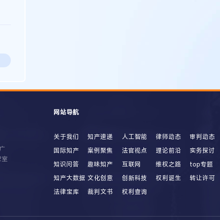
网站导航
关于我们
知产速递
人工智能
律师动态
审判动态
广
国际知产
案例聚焦
法官视点
理论前沿
实务探讨
2室
知识问答
趣味知产
互联网
维权之路
top专题
知产大数据
文化创意
创新科技
权利诞生
转让许可
法律宝库
裁判文书
权利查询