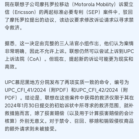
院在联想子公司摩托罗拉移动（Motorola Mobility）诉爱立
信（Ericsson）的两起标准必要专利（SEP）案件中，驳回
了摩托罗拉提出的动议，该动议要求修改诉讼请求以寻求禁
令救济。
据悉，这一决定由完整的三人法官小组作出，他们认为案情
非常明确，因此不允许上诉。联想仍然可以尝试上诉到UPC
上诉法院（CoA）。但现在，提起新的诉讼可能更为现实和
高效。
UPC慕尼黑地方分院发布了两项实质一致的命令，编号为
UPC_CFI_41/2024（附PDF）和UPC_CFI_42/2024（附
PDF）。结论是，联想在这些案件中获得的救济仅限于其在
2024年1月30日提交的初始诉状中所寻求的救济范围，就补
救措施而言，除了损害赔偿（以及用于计算损害赔偿的会计
核算）外别无意义。对于禁令、召回、移除和销毁侵权商品
的额外请求则未被接受。