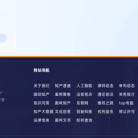
网站导航
关于我们
知产速递
人工智能
律师动态
审判动态
广
国际知产
案例聚焦
法官视点
理论前沿
实务探讨
2室
知识问答
趣味知产
互联网
维权之路
top专题
知产大数据
文化创意
创新科技
权利诞生
转让许可
法律宝库
裁判文书
权利查询