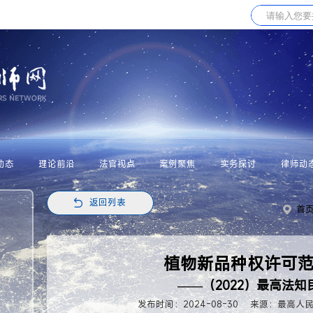
动态
理论前沿
法官视点
案例聚焦
实务探讨
律师动
返回列表
首
植物新品种权许可
——（2022）最高法知
发布时间：2024-08-30
来源：最高人