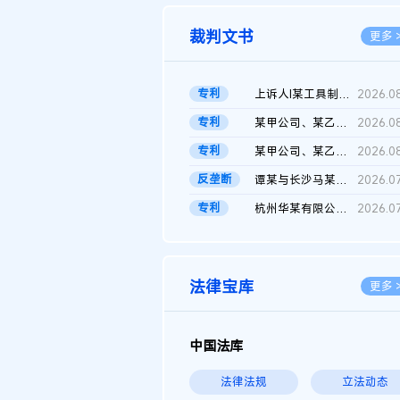
裁判文书
更多 
专利
上诉人I某工具制品有限公司与被上诉人程某及一审被告中华人民共和...
2026.0
专利
某甲公司、某乙公司、某丙公司申请诉前行为保全复议裁定书
2026.0
专利
某甲公司、某乙公司、官某与某丙公司专利申请权权属纠纷 二审判决...
2026.0
反垄断
谭某与长沙马某堆农产品股份有限公司滥用市场支配地位纠纷二审裁...
2026.0
专利
杭州华某有限公司与菲某有限公司侵害发明专利权纠纷
2026.0
法律宝库
更多 
中国法库
法律法规
立法动态