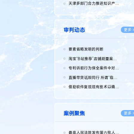
2026.0
天津多部门合力推进知识产权保护工作
2026.0
审判动态
更多 
要素省略发明的判断
2026.0
淘宝“B站推荐”店铺刷量案维持原判，两被告连带赔偿150万元
2026.0
专利诉前行为保全案件中对仿制药申请人曾作出三类声明的考量及违...
2026.0
直播带货诋毁同行 所谓“临场发挥”不免责
2026.0
借助软件复现现有技术以确认相关参数特征是否被公开
2026.0
案例聚焦
更多 
最高人民法院发布第六批人民法院种业知识产权司法保护典型案例 含...