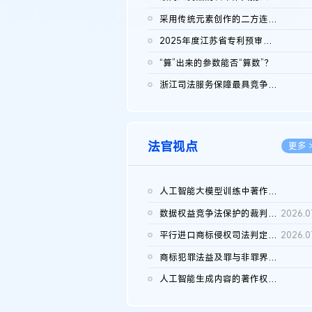
2026.0
采用传统元素创作的二方连续装饰图案作品的独创性及侵权对比认定
2026.0
2025年度江苏省专利预审典型案例
2026.0
“算”出来的参数能否“算数”？
2026.0
浙江司法服务保障最具竞争力营商环境建设典型案例（第二批）含侵...
2026.0
法官视点
更多 
人工智能大模型训练中著作权的合理使用
2026.0
数据权益竞争法保护的裁判路径构建
2026.0
平行进口商标侵权司法判定规则的困境与纾解
2026.0
商标犯罪法益及罪与非罪界限研究
2026.0
人工智能生成内容的著作权司法认定：演进逻辑、现实困境与规则建...
2026.0