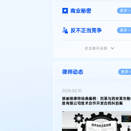
商业秘密
更多 >
反不正当竞争
更多 >
点击展开全部
植物新品种
更多 >
地理标志
更多 >
律师动态
更多 
集成电路布图设计
更多 >
2026.02.10
权律师徐新明接受《中国经营
徐新明律师经典案例：刘某与西安某生物
技术革新下知识产权保护面临新
技有限公司技术合作开发合同纠纷案
技术合同
策略
更多 >
传统文化
更多 >