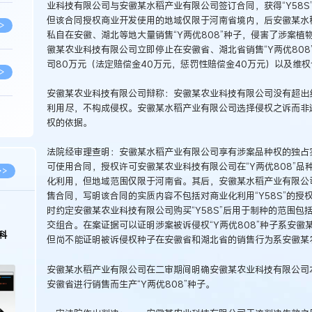
业科技有限公司与安徽某水稻产业有限公司签订合同，获得“Y58S”
但该合同授权商业开发使用的地域仅限于河南省境内，后安徽某水
>
私自在安徽、湖北等地大量销售“Y两优808”种子，侵害了涉案
徽某农业科技有限公司立即停止在安徽省、湖北省销售“Y两优80
司80万元（法定赔偿金40万元，惩罚性赔偿金40万元）以及维权
>
安徽某农业科技有限公司辩称：安徽某农业科技有限公司没有超出约
利用尽，不构成侵权。安徽某水稻产业有限公司选择侵权之诉而非
>
权的依据。
法院经审理查明：安徽某水稻产业有限公司享有涉案品种权的独占
>
可使用合同，授权许可安徽某农业科技有限公司在“Y两优808”品种
>>
化利用，但地域范围仅限于河南省。其后，安徽某水稻产业有限公
售合同，写明该合同的实质内容不包括对商业化利用“Y58S”的授权
时约定安徽某农业科技有限公司购买“Y58S”后用于制种的范围包括
>
交组合。在案证据可以证明涉案被诉侵权“Y两优808”种子系安
科
但尚不能证明被诉侵权种子在安徽省和湖北省的销售行为系安徽某
>
安徽某水稻产业有限公司在二审期间明确安徽某农业科技有限公司
安徽省进行销售而生产“Y两优808”种子。
>