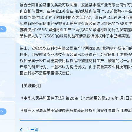
8.05
结合合同目的及相关条款可以认定，安徽某水稻产业有限公司许可安
内容和范围为：在包括江苏省在内的地域内使用“Y58S”繁殖材料生
8.05
侵权“Y两优808”种子的制种地点为江苏省，没有超出上述许可
科技有限公司使用经安徽某水稻产业有限公司许可售出的“Y58S
>>
苏省使用“Y58S”繁殖材料生产“Y两优808”繁殖材料的行为没
品种权人对于“Y58S”的经济利益在涉案被诉侵权种子中已经实现
综上，安徽某农业科技有限公司生产“Y两优808”繁殖材料所使用的
售出，且安徽某农业科技有限公司已经获得在江苏省使用上述繁殖材
8.06
权种子属于经许可重复使用授权品种繁殖材料生产、繁殖的另一品
后续的销售行为，一般不认为构成侵权。由于安徽某农业科技有限公
8.05
因此其亦不需要承担侵权责任。
8.05
【关联索引】
8.04
8.04
《中华人民共和国种子法》第28条（本案适用的是2016年1月1
《最高人民法院关于审理侵害植物新品种权纠纷案件具体应用法律
>>
上一篇