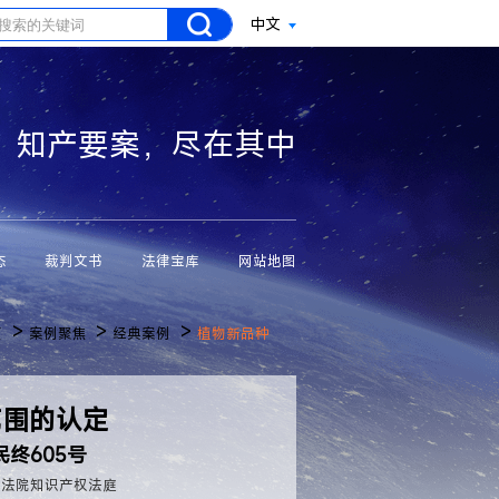
中文
知产要案，尽在其中
态
裁判文书
法律宝库
网站地图
>
>
>
页
案例聚焦
经典案例
植物新品种
范围的认定
民终605号
民法院知识产权法庭