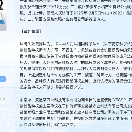
一审法院作出判决：一、安徽某农业科技有限公司于该判决生效之
损失及合理开支共计72万元；二、驳回安徽某水稻产业有限公司
服，提出上诉。最高人民法院于2023年12月5日作出（2022）
决；二、驳回安徽某水稻产业有限公司的诉讼请求。
【裁判意见】
法院生效裁判认为，《中华人民共和国种子法》（以下简称种子法
物新品种权所有人许可，不得生产、繁殖或者销售该授权品种的繁
据《最高人民法院关于审理侵害植物新品种权纠纷案件具体应用法
托人、被许可人超出与品种权人约定的规模或者区域生产、繁殖授
的规模销售授权品种的繁殖材料，品种权人请求判令受托人、被许
持。上述规定中超出许可规模的生产、繁殖、销售行为，或者超出
>>
的竞合，品种权人有权选择提起侵权之诉，追究该行为的侵权责任
规定品种权人可以选择提起侵权之诉。
7.31
本案中，安徽某农业科技有限公司为商业目的重复使用“Y58S”生产“
物新品种权的主要争议在于如何解释安徽某农业科技有限公司从安
徽某水稻产业有限公司和安徽某农业科技有限公司之间签订了许可
5.14
要以种子法的相关规定为依据，并按照双方之间多份合同中所使用
习惯以及诚信原则，确定其含义。
5.08