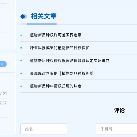
3.26
相关文章
8.06
8.04
植物新品种权许可范围界定案
8.04
8.03
种业科技成果的植物新品种权保护 ​
植物新品种权侵权损害赔偿数额认定实证研究
>>
最高院改判案例▕ 植物新品种权纠纷
植物新品种申请权归属的认定
7.28
7.21
7.17
评论
7.02
6.22