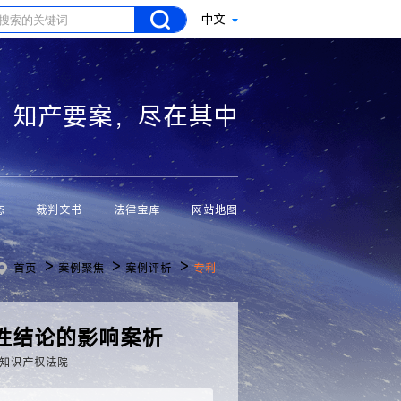
中文
知产要案，尽在其中
态
裁判文书
法律宝库
网站地图
>
>
>
首页
案例聚焦
案例评析
专利
性结论的影响案析
知识产权法院