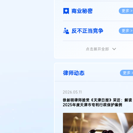
商业秘密
更多 >
反不正当竞争
更多 >
点击展开全部
植物新品种
更多 >
地理标志
更多 >
律师动态
更多 
集成电路布图设计
更多 >
2026.05.11
徐新明律师接受《天津日报》采访：解读
2025年度天津市专利行政保护案例
技术合同
更多 >
传统文化
更多 >