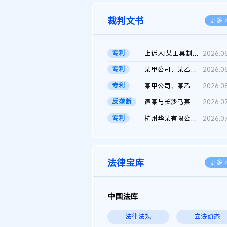
裁判文书
更多 
专利
上诉人I某工具制品有限公司与被上诉人程某及一审被告中华人民共和...
2026.0
专利
某甲公司、某乙公司、某丙公司申请诉前行为保全复议裁定书
2026.0
专利
某甲公司、某乙公司、官某与某丙公司专利申请权权属纠纷 二审判决...
2026.0
反垄断
谭某与长沙马某堆农产品股份有限公司滥用市场支配地位纠纷二审裁...
2026.0
专利
杭州华某有限公司与菲某有限公司侵害发明专利权纠纷
2026.0
法律宝库
更多 
中国法库
法律法规
立法动态