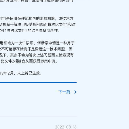
限定其应用于尿布，主要用于检测尿布尿湿与
文件1是使用在建筑物内的水检测器，该技术方
动机基于解决电极受损问题而将对比文件1和对
件1与对比文件2的结合具备创造性。
应用领域为一次性尿布，但涉案申请是一种用于
上不可能存在检测床是否湿这一技术问题，因
况下，其亦不会为解决上述问题而去检索现有
对比文件2相结合从而获得涉案申请。
2019年2月，未上诉已生效。
下一篇
2022-08-16