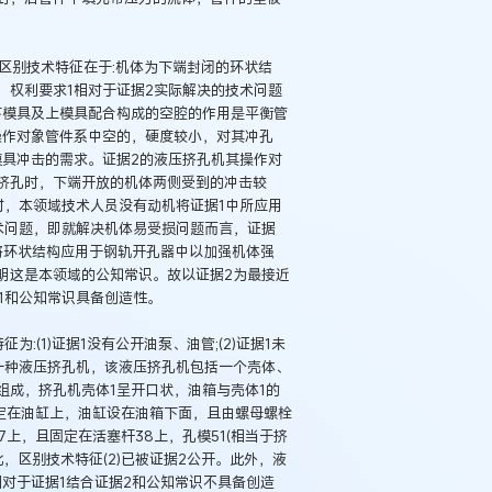
的区别技术特征在于:机体为下端封闭的环状结
，权利要求1相对于证据2实际解决的技术问题
下模具及上模具配合构成的空腔的作用是平衡管
操作对象管件系中空的，硬度较小，对其冲孔
模具冲击的需求。证据2的液压挤孔机其操作对
挤孔时，下端开放的机体两侧受到的冲击较
时，本领域技术人员没有动机将证据1中所应用
术问题，即就解决机体易受损问题而言，证据
将环状结构应用于钢轨开孔器中以加强机体强
明这是本领域的公知常识。故以证据2为最接近
1和公知常识具备创造性。
:(1)证据1没有公开油泵、油管;(2)证据1未
一种液压挤孔机，该液压挤孔机包括一个壳体、
例：刘某与西安某生物科
作开发合同纠纷案
组成，挤孔机壳体1呈开口状，油箱与壳体1的
固定在油缸上，油缸设在油箱下面，且由螺母螺栓
7上，且固定在活塞杆38上，孔模51(相当于挤
，区别技术特征(2)已被证据2公开。此外，液
对于证据1结合证据2和公知常识不具备创造