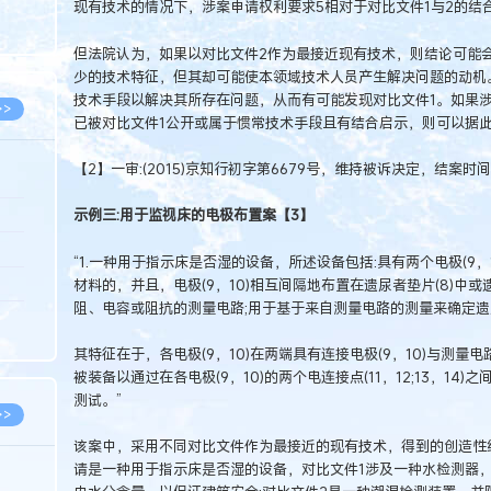
现有技术的情况下，涉案申请权利要求5相对于对比文件1与2的结
8.07
8.07
但法院认为，如果以对比文件2作为最接近现有技术，则结论可能
少的技术特征，但其却可能使本领域技术人员产生解决问题的动机
技术手段以解决其所存在问题，从而有可能发现对比文件1。如果涉
>>
已被对比文件1公开或属于惯常技术手段且有结合启示，则可以据
【2】一审:(2015)京知行初字第6679号，维持被诉决定，结案时
8.06
示例三:用于监视床的电极布置案【3】
8.05
“1.一种用于指示床是否湿的设备，所述设备包括:具有两个电极(9，10
8.05
材料的，并且，电极(9，10)相互间隔地布置在遗尿者垫片(8)中或遗
阻、电容或阻抗的测量电路;用于基于来自测量电路的测量来确定遗
8.04
8.04
其特征在于，各电极(9，10)在两端具有连接电极(9，10)与测量电路
被装备以通过在各电极(9，10)的两个电连接点(11，12;13，14)
测试。”
>>
该案中，采用不同对比文件作为最接近的现有技术，得到的创造性
请是一种用于指示床是否湿的设备，对比文件1涉及一种水检测器