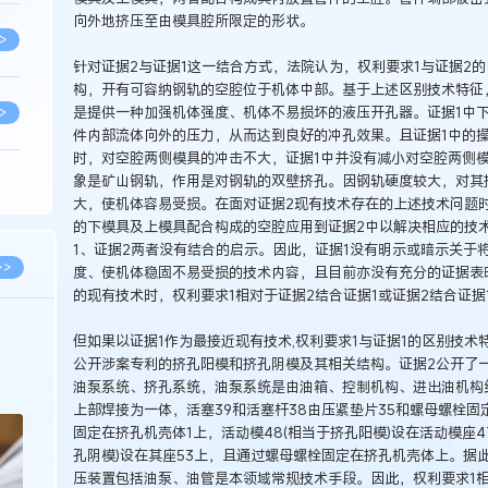
向外地挤压至由模具腔所限定的形状。
>
针对证据2与证据1这一结合方式，法院认为，权利要求1与证据2
构，开有可容纳钢轨的空腔位于机体中部。基于上述区别技术特征
是提供一种加强机体强度、机体不易损坏的液压开孔器。证据1中
>
件内部流体向外的压力，从而达到良好的冲孔效果。且证据1中的
时，对空腔两侧模具的冲击不大，证据1中并没有减小对空腔两侧
象是矿山钢轨，作用是对钢轨的双壁挤孔。因钢轨硬度较大，对其
>
大，使机体容易受损。在面对证据2现有技术存在的上述技术问题
的下模具及上模具配合构成的空腔应用到证据2中以解决相应的技
1、证据2两者没有结合的启示。因此，证据1没有明示或暗示关于
>
>>
度、使机体稳固不易受损的技术内容，且目前亦没有充分的证据表
的现有技术时，权利要求1相对于证据2结合证据1或证据2结合证据
>
2026.03.09
2026.02.10
但如果以证据1作为最接近现有技术,权利要求1与证据1的区别技术特征为
公开涉案专利的挤孔阳模和挤孔阴模及其相关结构。证据2公开了
著名知识产权律师徐新明接受《中国经营
徐新明律师经典案
报》采访：技术革新下知识产权保护面临新
技有限公司技术合
油泵系统、挤孔系统，油泵系统是由油箱、控制机构、进出油机构
挑战与应对策略
>
上部焊接为一体，活塞39和活塞杆38由压紧垫片35和螺母螺栓
固定在挤孔机壳体1上，活动模48(相当于挤孔阳模)设在活动模座4
孔阴模)设在其座53上，且通过螺母螺栓固定在挤孔机壳体上。据此
>
压装置包括油泵、油管是本领域常规技术手段。因此，权利要求1相