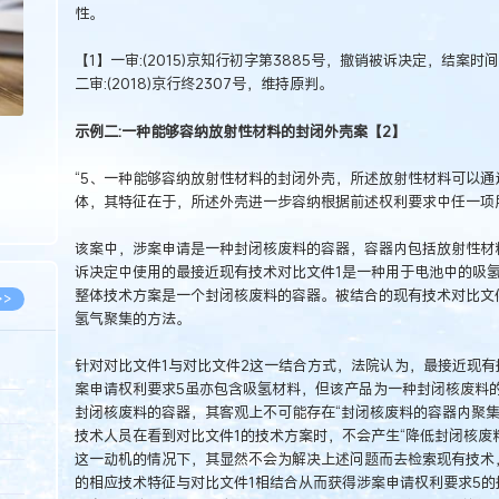
性。
【1】一审:(2015)京知行初字第3885号，撤销被诉决定，结案时间
二审:(2018)京行终2307号，维持原判。
示例二:一种能够容纳放射性材料的封闭外壳案【2】
“5、一种能够容纳放射性材料的封闭外壳，所述放射性材料可以
体，其特征在于，所述外壳进一步容纳根据前述权利要求中任一项
该案中，涉案申请是一种封闭核废料的容器，容器内包括放射性材
诉决定中使用的最接近现有技术对比文件1是一种用于电池中的吸
整体技术方案是一个封闭核废料的容器。被结合的现有技术对比文
>>
氢气聚集的方法。
针对对比文件1与对比文件2这一结合方式，法院认为，最接近现有
案申请权利要求5虽亦包含吸氢材料，但该产品为一种封闭核废料
8.07
封闭核废料的容器，其客观上不可能存在“封闭核废料的容器内聚集
技术人员在看到对比文件1的技术方案时，不会产生“降低封闭核废
5.14
这一动机的情况下，其显然不会为解决上述问题而去检索现有技术
5.08
的相应技术特征与对比文件1相结合从而获得涉案申请权利要求5的