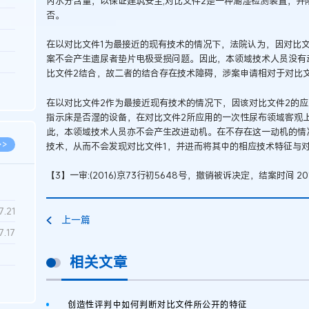
内水分含量，以保证建筑安全;对比文件2是一种潮湿检测装置，并
否。
3.26
8.06
在以对比文件1为最接近的现有技术的情况下，法院认为，因对比
案不会产生遗尿者垫片电极受损问题。因此，本领域技术人员没有
8.04
比文件2结合，故二者的结合存在技术障碍，涉案申请相对于对比文
8.04
在以对比文件2作为最接近现有技术的情况下，因该对比文件2的
8.03
指示床是否湿的设备，在对比文件2所应用的一次性尿布领域客观
此，本领域技术人员亦不会产生改进动机。在不存在这一动机的情
>>
技术，从而不会发现对比文件1，并进而将其中的相应技术特征与
【3】一审:(2016)京73行初5648号，撤销被诉决定，结案时间 
7.28
7.21
上一篇
7.17
相关文章
7.02
6.22
创造性评判中如何判断对比文件所公开的特征