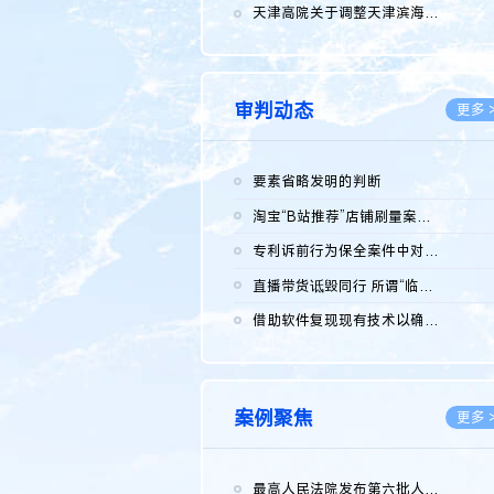
2026.0
天津高院关于调整天津滨海高新技术产业开发区华苑科技园一审普通...
2026.0
审判动态
更多 
要素省略发明的判断
2026.0
淘宝“B站推荐”店铺刷量案维持原判，两被告连带赔偿150万元
2026.0
专利诉前行为保全案件中对仿制药申请人曾作出三类声明的考量及违...
2026.0
直播带货诋毁同行 所谓“临场发挥”不免责
2026.0
借助软件复现现有技术以确认相关参数特征是否被公开
2026.0
案例聚焦
更多 
最高人民法院发布第六批人民法院种业知识产权司法保护典型案例 含...