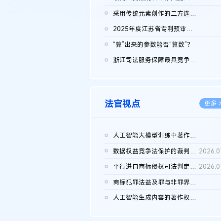
2026.0
采用传统元素创作的二方连续装饰图案作品的独创性及侵权对比认定
2026.0
2025年度江苏省专利预审典型案例
2026.0
“算”出来的参数能否“算数”？
2026.0
浙江司法服务保障最具竞争力营商环境建设典型案例（第二批）含侵...
2026.0
法官视点
更多 
人工智能大模型训练中著作权的合理使用
2026.0
数据权益竞争法保护的裁判路径构建
2026.0
平行进口商标侵权司法判定规则的困境与纾解
2026.0
商标犯罪法益及罪与非罪界限研究
2026.0
人工智能生成内容的著作权司法认定：演进逻辑、现实困境与规则建...
2026.0