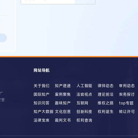
网站导航
关于我们
知产速递
人工智能
律师动态
审判动态
广
国际知产
案例聚焦
法官视点
理论前沿
实务探讨
2室
知识问答
趣味知产
互联网
维权之路
top专题
知产大数据
文化创意
创新科技
权利诞生
转让许可
法律宝库
裁判文书
权利查询