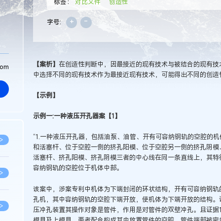
标签：
对比文件
创造性
+
-
字号:
【案析】
在创造性判断中，因最接近的现有技术与被结合的现有技
com
中选择不同的现有技术作为最接近现有技术，可能得出不同的创造
【示例】
示例一:一种液压开孔器案【1】
“1.一种液压开孔器，包括油泵、油管、开有可容纳钢轨的空腔的
>
和活塞杆、位于空腔一侧的挤孔阳模、位于空腔另一侧的挤孔阴模
活塞杆、挤孔阳模、挤孔阴模三者的中心线在同一条直线上，其特
容纳钢轨的空腔位于机体中部。
>
该案中，涉案专利中机体为下端封闭的环状结构，开有可容纳钢轨
孔机，其中容纳钢轨的空腔下端开放，使机体为下端开放的结构。
>
压冲孔装置其操作对象是管件，作用是对管件的双壁冲孔。且证据
模具及上模具，两者配合构成其内放置管件的空腔。管件端部被密