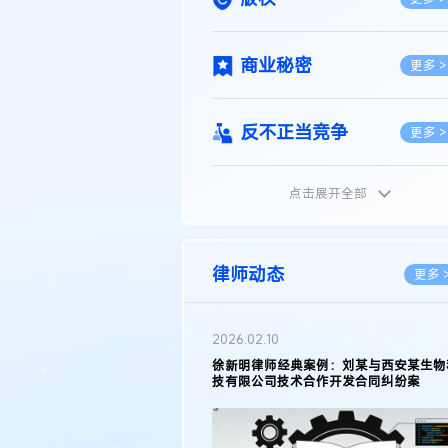
商业秘密
更多 >
反不正当竞争
更多 >
点击展开全部
植物新品种
更多 >
地理标志
更多 >
律师动态
更多 
集成电路布图设计
更多 >
2026.02.10
权律师徐新明接受《中国经营
徐新明律师经典案例：刘某与西安某生物
技术革新下知识产权保护面临新
技有限公司技术合作开发合同纠纷案
技术合同
策略
更多 >