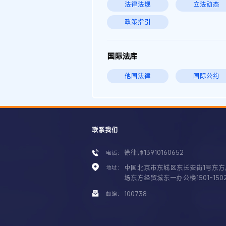
法律法规
立法动态
政策指引
国际法库
他国法律
国际公约
联系我们
徐律师13910160652
电话：
中国北京市东城区东长安街1号东方
地址：
场东方经贸城东一办公楼1501-150
100738
邮编：