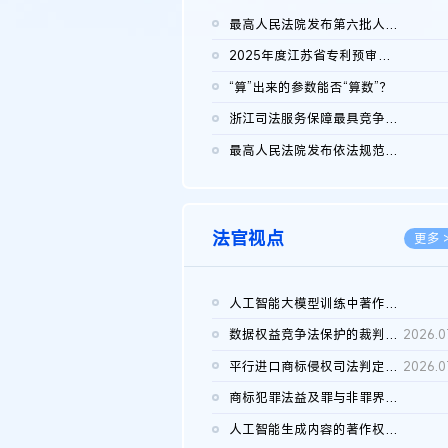
最高人民法院发布第六批人民法院种业知识产权司法保护典型案例 含...
2026.0
2025年度江苏省专利预审典型案例
2026.0
“算”出来的参数能否“算数”？
2026.0
浙江司法服务保障最具竞争力营商环境建设典型案例（第二批）含侵...
2026.0
最高人民法院发布依法规范平台经营、保护消费者合法权益典型案例...
2026.0
法官视点
更多 
人工智能大模型训练中著作权的合理使用
2026.0
数据权益竞争法保护的裁判路径构建
2026.0
平行进口商标侵权司法判定规则的困境与纾解
2026.0
商标犯罪法益及罪与非罪界限研究
2026.0
人工智能生成内容的著作权司法认定：演进逻辑、现实困境与规则建...