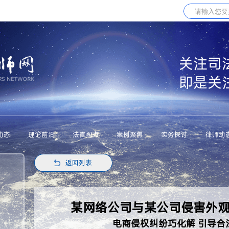
关注司
即是关
动态
理论前沿
法官视点
案例聚焦
实务探讨
律师动
返回列表
某网络公司与某公司侵害外
电商侵权纠纷巧化解 引导合法