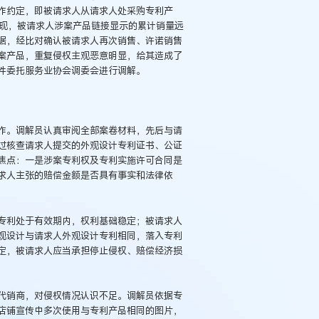
作约定，即被请求人从请求人处采购专利产
发现，被请求人涉案产品链接显示的累计销量远
据，经比对确认被请求人再次销售、许诺销售
案产品，重复侵权主观恶意明显，给其造成了
件委托服务业协会调委会进行调解。
作。调解员认真审阅全部案卷材料，先后与请
过核查请求人提交的外观设计专利证书、公证
焦点：一是涉案专利权及专利实施许可合同是
求人主张的赔偿金额是否具有事实和法律依
专利处于有效期内，权利基础稳定；被请求人
观设计与请求人外观设计专利相同，落入专利
定，被请求人应当承担停止侵权、赔偿经济损
代销商，对侵权情况认识不足。调解员依据专
店铺宣传中多次使用与专利产品相同的图片，