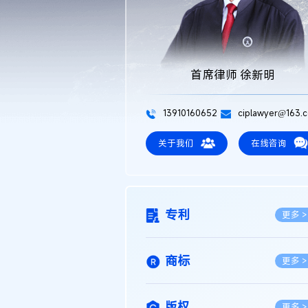
首席律师 徐新明
13910160652
ciplawyer@163.
关于我们
在线咨询
专利
更多 >
商标
更多 >
版权
更多 >