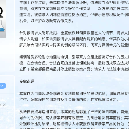
主观上存在过错，未能提供合法来源证据，依法应当承担停止侵权
>
意到，双方在立案前曾建立良好的合作关系——双方曾约定被请求
道采购。被请求人因利益诱惑违反原约定，但表示愿意积极配合调
机会，以维护双方既有合作关系。
针对被请求人明知故犯、重复侵权且销售数量巨大的情节，请求人
请求人沟通，如实告知被请求人具有配合调解的诚意，但其作为小
解员结合司法实践中同类判例的赔偿区间，向双方释明常见的裁量
经调解员多轮耐心沟通与协调，引导双方立足此前友好合作的历史
模，在合情合理、合法合规的基础上坦诚协商，最终促成双方达成
立即下架全部侵权商品并停止销售涉案产品；请求人向法院申请撤
专家点评
>>
本案作为电商领域外观设计专利侵权纠纷的典型范例，调解过程专
准性、调解程序的创新性及社会价值的多元性实现值得肯定。
7.31
从法律要点与适用来看，本案的处理彰显了严格的法治精神。首先
可合同为依据，确认涉案专利有效稳定，为纠纷解决筑牢前提；其
5.14
外观设计比对结果，明确被请求人未获授权销售涉案产品的行为，