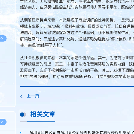
合法来源，主观过错明显；最后，法律适用恰当，依据专利法第11
5.08
经济实力，在惩罚性赔偿主张与实际履行能力间寻求平衡，既维护
8.05
从调解程序特点来看，本案展现了专业调解的独特优势。一是突出
8.05
领域专业积淀，精准锁定“权利有效性、侵权成立与否、赔偿合理性
法融合，调解员敏锐捕捉双方过往合作基础，既不模糊侵权性质，
>>
解留足空间；三是追求实质化解，通过多轮沟通促成“停止侵权+即
转，实现“案结事了人和”。
从社会积极影响来看，本案的示范价值深远。其一，为电商行业树
可持续经营的前提；其二，丰富了法治化营商环境的实践内涵，既
8.05
发展空间，实现了权利保护与市场活力的平衡；其三，发挥了调解
担责”的法治理念，推动形成重视知识产权、自觉合规经营的市场
8.05
8.04
8.04
上一篇
8.03
相关文章
>>
深圳某科技公司与深圳某公司等外观设计专利权侵权纠纷案