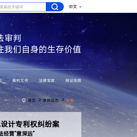
中文
法审判
注我们自身的生存价值
态
裁判文书
法律宝库
网站地图
>
>
首页
审判动态
专利
观设计专利权纠纷案
经营“意深远”