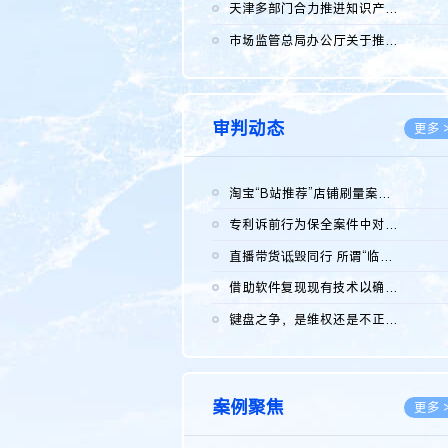
2026.0
天津多部门合力推进知识产权保护工作
2026.0
市场监管总局办公厅关于推广第一批全国商业秘密保护创新试点典型...
2026.0
审判动态
更多 
淘宝“B站推荐”店铺刷量案维持原判，两被告连带赔偿150万元
2026.0
专利诉前行为保全案件中对仿制药申请人曾作出三类声明的考量及违...
2026.0
直播带货诋毁同行 所谓“临场发挥”不免责
2026.0
借助软件复现现有技术以确认相关参数特征是否被公开
2026.0
键盘之争，是维权还是不正当竞争？
2026.0
案例聚焦
更多 