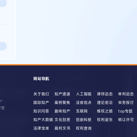
网站导航
关于我们
知产速递
人工智能
律师动态
审判动态
广
国际知产
案例聚焦
法官视点
理论前沿
实务探讨
2室
知识问答
趣味知产
互联网
维权之路
top专题
知产大数据
文化创意
创新科技
权利诞生
转让许可
法律宝库
裁判文书
权利查询