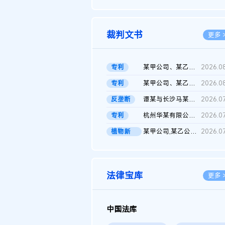
2026.0
裁判文书
更多 
专利
某甲公司、某乙公司、某丙公司申请诉前行为保全复议裁定书
2026.0
专利
某甲公司、某乙公司、官某与某丙公司专利申请权权属纠纷 二审判决...
2026.0
反垄断
谭某与长沙马某堆农产品股份有限公司滥用市场支配地位纠纷二审裁...
2026.0
专利
杭州华某有限公司与菲某有限公司侵害发明专利权纠纷
2026.0
植物新
某甲公司,某乙公司,某门市部,某丙公司植物新品种临时保护期使用费...
2026.0
品..
法律宝库
更多 
中国法库