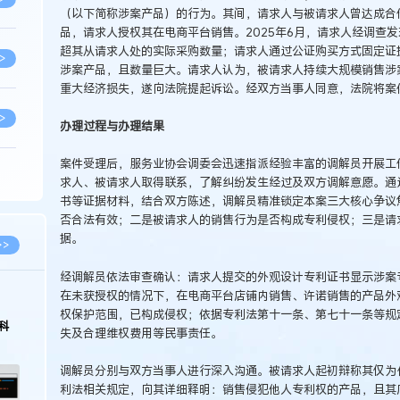
（以下简称涉案产品）的行为。其间，请求人与被请求人曾达成合
品，请求人授权其在电商平台销售。2025年6月，请求人经调查
超其从请求人处的实际采购数量；请求人通过公证购买方式固定证
>
涉案产品，且数量巨大。请求人认为，被请求人持续大规模销售涉
重大经济损失，遂向法院提起诉讼。经双方当事人同意，法院将案
>
办理过程与办理结果
案件受理后，服务业协会调委会迅速指派经验丰富的调解员开展工
>
求人、被请求人取得联系，了解纠纷发生经过及双方调解意愿。通
书等证据材料，结合双方陈述，调解员精准锁定本案三大核心争议
否合法有效；二是被请求人的销售行为是否构成专利侵权；三是请
>
据。
>>
经调解员依法审查确认：请求人提交的外观设计专利证书显示涉案
在未获授权的情况下，在电商平台店铺内销售、许诺销售的产品外
>
权保护范围，已构成侵权；依据专利法第十一条、第七十一条等规
科
失及合理维权费用等民事责任。
>
调解员分别与双方当事人进行深入沟通。被请求人起初辩称其仅为
利法相关规定，向其详细释明：销售侵犯他人专利权的产品，且其